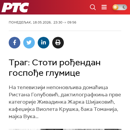
РТС
ПОНЕДЕЉАК, 18.05.2026, 23:30 -> 09:56
Траг: Стоти рођендан
госпође глумице
На телевизији непоновљива домаћица
Ристана Голубовић, дактилографкиња прве
категорије Живадинка Жарка Шијаковић,
кафеџијка Виолета Крушка, бака Томанија,
мајка Вука…