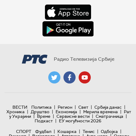
Радио Телевизија Србије
|
|
|
|
ВЕСТИ
Политика
Регион
Свет
Србија данас
|
|
|
|
Хроника
Друштво
Економија
Мерила времена
Рат
|
|
|
|
у Украјини
Време
Сервисне вести
Сматрачница
|
Подкаст
ЕУ могућности 2026
|
|
|
|
СПОРТ
Фудбал
Кошарка
Тенис
Одбојка