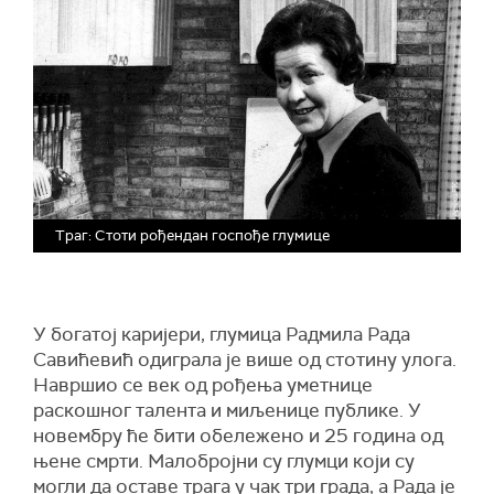
Траг: Стоти рођендан госпође глумице
У богатој каријери, глумица Радмила Рада
Савићевић одиграла је више од стотину улога.
Навршио се век од рођења уметнице
раскошног талента и миљенице публике. У
новембру ће бити обележено и 25 година од
њене смрти. Малобројни су глумци који су
могли да оставе трага у чак три града, а Рада је