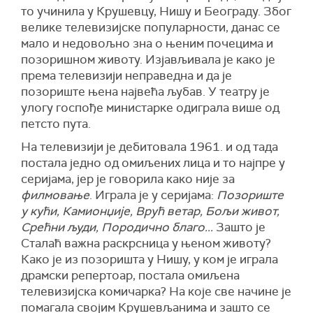
то учинила у Крушевцу, Нишу и Београду. Због
велике телевизијске популарности, данас се
мало и недовољно зна о њеним почецима и
позоришном животу. Изјављивала је како је
према телевизији неправедна и да је
позориште њена највећа љубав. У театру је
улогу госпође министарке одиграла више од
петсто пута.
На телевизији је дебитовала 1961. и од тада
постала једно од омиљених лица и то најпре у
серијама, јер је говорила како није за
филмовање
. Играла је у серијама:
Позориште
у кући, Камионџије, Врућ ветар, Бољи живот,
Срећни људи, Породично благо...
Зашто је
Сталаћ важна раскрсница у њеном животу?
Како је из позоришта у Нишу, у ком је играла
драмски репертоар, постала омиљена
телевизијска комичарка? На које све начине је
помагала својим Крушевљанима и зашто се