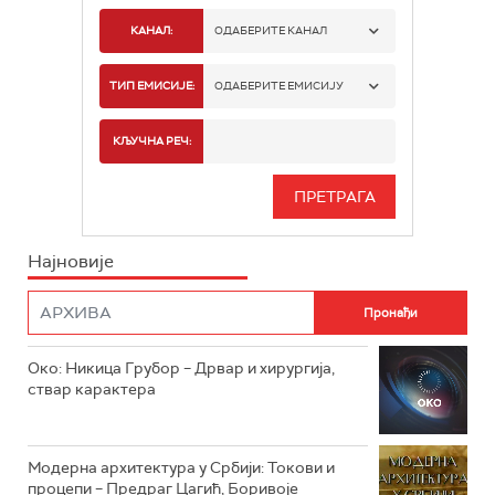
КАНАЛ:
ОДАБЕРИТЕ КАНАЛ
РТС 1
ТИП ЕМИСИЈЕ:
ОДАБЕРИТЕ ЕМИСИЈУ
РТС 2
СПОРТ
КЉУЧНА РЕЧ:
РТС 3
СЕРИЈА
РТС СВЕТ
ИНФО
Најновије
РТС НАУКА
ФИЛМ
РТС ДРАМА
Око: Никица Грубор – Дрвар и хирургија,
РТС ЖИВОТ
ствар карактера
РТС КЛАСИКА
РТС КОЛО
Модерна архитектура у Србији: Токови и
процепи – Предраг Цагић, Боривоје