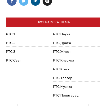
ПРОГРАМСКА ШЕМА
РТС 1
РТС Наука
РТС 2
РТС Драма
РТС 3
РТС Живот
РТС Свет
РТС Класика
РТС Коло
РТС Трезор
РТС Музика
РТС Полетарац