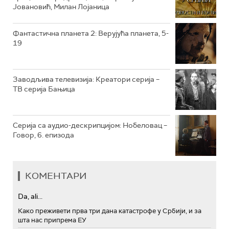
Јовановић, Милан Лојаница
РТС ТРЕЗОР
РТС МУЗИКА
Фантастична планета 2: Верујућа планета, 5-
19
РТС ПОЛЕТАРАЦ
Заводљива телевизија: Креатори серија –
ТВ серија Бањица
Серија са аудио-дескрипцијом: Нобеловац –
Говор, 6. епизода
КОМЕНТАРИ
Da, ali...
Како преживети прва три дана катастрофе у Србији, и за
шта нас припрема ЕУ