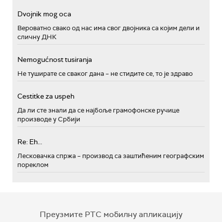
Dvojnik mog oca
Вероватно свако од нас има свог двојника са којим дели и
сличну ДНК
Nemogućnost tusiranja
Не туширате се сваког дана – не стидите се, то је здраво
Cestitke za uspeh
Да ли сте знали да се најбоље грамофонске ручице
производе у Србији
Re: Eh...
Лесковачка спржа – производ са заштићеним географским
пореклом
Преузмите РТС мобилну апликацију