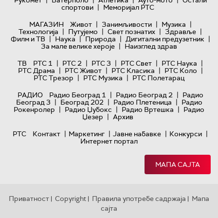
|
|
|
|
Рукомет
Ватерполо
Атлетика
Ауто-мото
Остали
|
спортови
Меморијал РТС
|
|
|
МАГАЗИН
Живот
Занимљивости
Музика
|
|
|
|
Технологијa
Путујемо
Свет познатих
Здравље
|
|
|
|
Филм и ТВ
Наука
Природа
Дигитални предузетник
|
За мале велике хероје
Наизглед здрав
|
|
|
|
|
ТВ
РТС 1
РТС 2
РТС 3
РТС Свет
РТС Наука
|
|
|
|
РТС Драма
РТС Живот
РТС Класика
РТС Коло
|
|
РТС Трезор
РТС Музика
РТС Полетарац
|
|
РАДИО
Радио Београд 1
Радио Београд 2
Радио
|
|
|
Београд 3
Београд 202
Радио Плетеница
Радио
|
|
|
Рокенролер
Радио Џубокс
Радио Вртешка
Радио
|
Џезер
Архив
|
|
|
|
РТС
Контакт
Маркетинг
Јавне набавке
Конкурси
Интернет портал
МАПА САЈТА
Приватност
Copyright
Правила употребе садржаја
Мапа
|
|
|
сајта