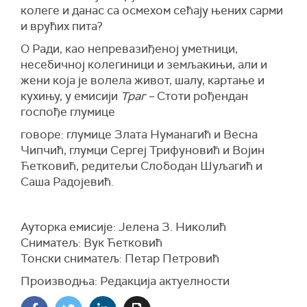
колеге и данас са осмехом сећају њених сарми
и врућих пита?
О Ради, као непревазиђеној уметници,
несебичној колегиници и земљакињи, али и
жени која је волела живот, шалу, картање и
кухињу, у емисији
Траг –
Стоти рођендан
госпође глумице
говоре: глумице Злата Нуманагић и Весна
Чипчић, глумци Сергеј Трифуновић и Војин
Ћетковић, редитељи Слободан Шуљагић и
Саша Радојевић.
Ауторка емисије: Јелена З. Николић
Сниматељ: Вук Ћетковић
Тонски сниматељ: Петар Петровић
Производња: Редакција актуелности