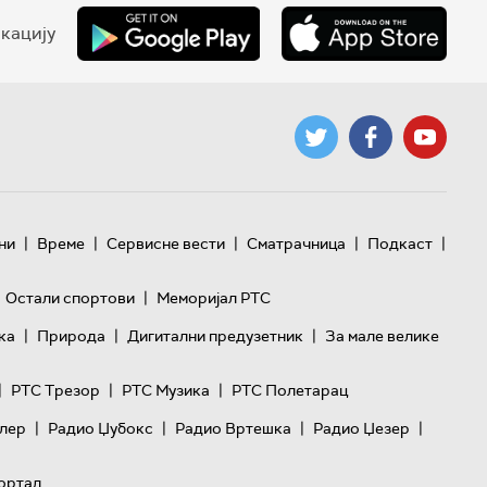
кацију
|
|
|
|
|
ни
Време
Сервисне вести
Сматрачница
Подкаст
|
Остали спортови
Меморијал РТС
|
|
|
ка
Природа
Дигитални предузетник
За мале велике
|
|
|
РТС Трезор
РТС Музика
РТС Полетарац
|
|
|
|
лер
Радио Џубокс
Радио Вртешка
Радио Џезер
ортал