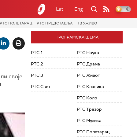
Lat
Eng
РТС ПОЛЕТАРАЦ
РТС ПРЕДСТАВЉА
ТВ УЖИВО
ПРОГРАМСКА ШЕМА
РТС 1
РТС Наука
РТС 2
РТС Драма
РТС 3
РТС Живот
ли своје
и
РТС Свет
РТС Класика
РТС Коло
РТС Трезор
РТС Музика
РТС Полетарац