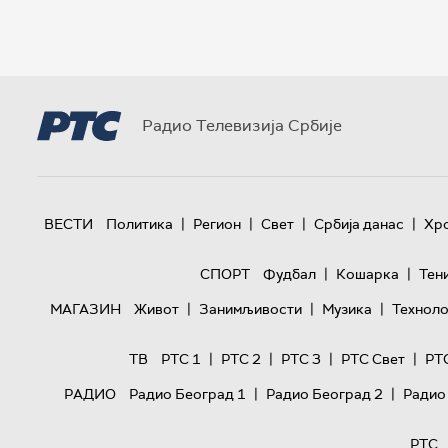
Радио Телевизија Србије
|
|
|
|
ВЕСТИ
Политика
Регион
Свет
Србија данас
Хр
|
|
СПОРТ
Фудбал
Кошарка
Тен
|
|
|
МАГАЗИН
Живот
Занимљивости
Музика
Техноло
|
|
|
|
ТВ
РТС 1
РТС 2
РТС 3
РТС Свет
РТ
|
|
РАДИО
Радио Београд 1
Радио Београд 2
Радио
РТС