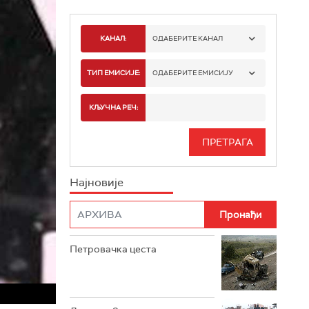
КАНАЛ:
ОДАБЕРИТЕ КАНАЛ
РТС 1
ТИП ЕМИСИЈЕ:
ОДАБЕРИТЕ ЕМИСИЈУ
РТС 2
СПОРТ
КЉУЧНА РЕЧ:
РТС 3
СЕРИЈА
РТС СВЕТ
ИНФО
Најновије
РТС НАУКА
ФИЛМ
РТС ДРАМА
Петровачка цеста
РТС ЖИВОТ
РТС КЛАСИКА
РТС КОЛО