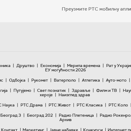
Преузмите РТС мобилну апли
|
|
|
|
оника
Друштво
Економија
Мерила времена
Рат у Украји
ЕУ могућности 2026
|
|
|
|
|
|
ис
Одбојка
Рукомет
Ватерполо
Атлетика
Ауто-мото
|
|
|
|
|
гијa
Путујемо
Свет познатих
Здравље
Филм и ТВ
Нау
|
хероје
Наизглед здрав
|
|
|
|
С Наука
РТС Драма
РТС Живот
РТС Класика
РТС Коло
|
|
|
 Београд 3
Београд 202
Радио Плетеница
Радио Рокенро
Архив
|
|
|
|
Контакт
Маркетинг
Јавне набавке
Конкурси
Интернет п