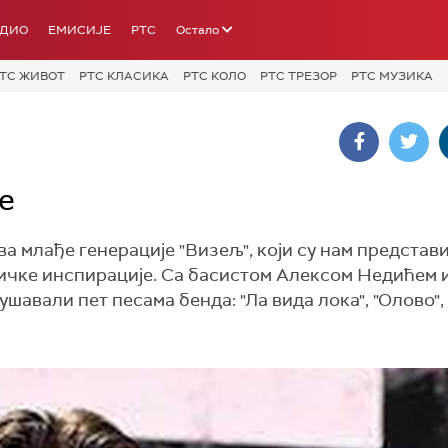
АДИО
ЕМИСИЈЕ
РТС
Остало
ТС ЖИВОТ
РТС КЛАСИКА
РТС КОЛО
РТС ТРЕЗОР
РТС МУЗИКА
е
ва млађе генерације "Визељ", који су нам представи
ничке инспирације. Са басистом Алексом Недићем 
вали пет песама бенда: "Ла вида лока", "Олово",