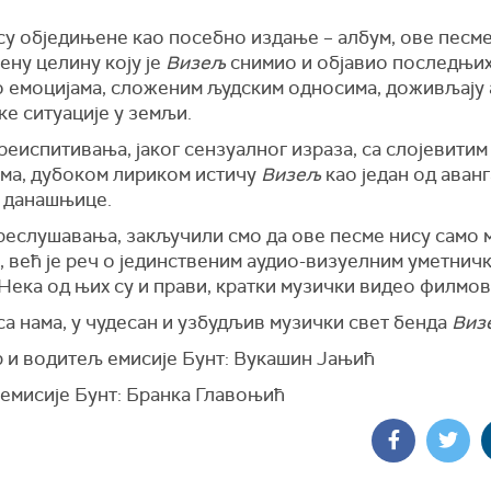
су обједињене као посебно издање – албум, ове песм
ену целину коју је
Визељ
снимио и објавио последњих
о емоцијама, сложеним људским односима, доживљају
е ситуације у земљи.
еиспитивања, јаког сензуалног израза, са слојевити
ма, дубоком лириком истичу
Визељ
као један од аван
 данашњице.
реслушавања, закључили смо да ове песме нису само 
, већ
је реч
о јединственим аудио-визуелним уметнич
Нека од њих су и прави, кратки музички видео филмов
а нама, у чудесан и узбудљив музички свет бенда
Виз
 и водитељ емисије Бунт: Вукашин Јањић
 емисије Бунт: Бранка Главоњић