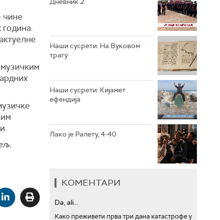
Дневник 2
е чине
РТС ТРЕЗОР
 година.
 актуелне
РТС МУЗИКА
Наши сусрети: На Вуковом
трагу
РТС ПОЛЕТАРАЦ
м музичким
гардних
Наши сусрети: Кијамет
ефендија
музичке
ким
и.
Лако је Ралету, 4-40
ељ.
КОМЕНТАРИ
Da, ali...
Како преживети прва три дана катастрофе у