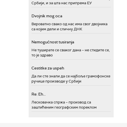
Србији, и за шта нас припрема ЕУ
Dvojnik mog oca
Вероватно свако од нас има свог двојника
са којим дели и сличну ДНК
Nemogućnost tusiranja
Не туширате се сваког дана – не стидите се,
то је здраво
Cestitke za uspeh
Да ли сте знали да се најбоље грамофонске
ручице производе у Србији
Re: Eh...
Лесковачка спржа – производ са
заштићеним географским пореклом