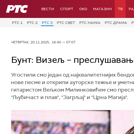
РТС
ВЕСТИ
СПОРТ
OKO
МАГАЗИН
ТВ
Р
РТС 1
РТС 2
РТС 3
РТС СВЕТ
РТС НАУКА
РТС ДРАМА
Р
ЧЕТВРТАК, 20.11.2025, 16:40 -> 07:07
Бунт: Визељ – преслушавањ
Угостили смо један од најквалитетнијих бендо
нове песме и открили ауторске тежње и умет
гитаристом Вељком Милинковићем смо преслуша
"Љубичаст и плав", "Загрљај" и "Црна Магија".