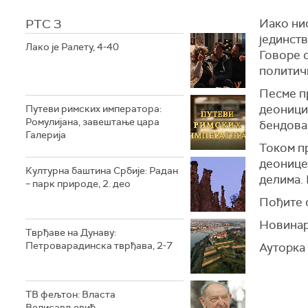
РТС 3
Иако ни
јединств
Лако је Ралету, 4-40
Говоре 
политичк
Песме пр
деоници
Путеви римских императора:
Ромулијана, завештање цара
бендова
Галерија
Током п
деонице
Културна баштина Србије: Радан
делима. 
– парк природе, 2. део
Пођите с
Новинар
Тврђаве на Дунаву:
Петроварадинска тврђава, 2-7
Ауторка
ТВ фељтон: Власта
Велисављевић