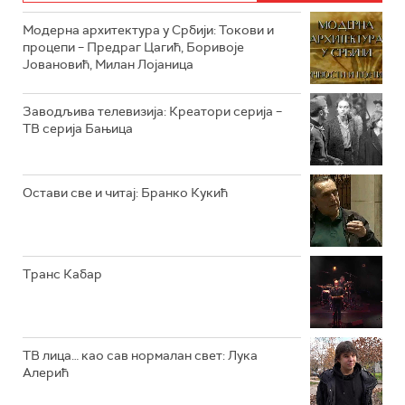
Модерна архитектура у Србији: Токови и
РТС ЖИВОТ
процепи – Предраг Цагић, Боривоје
Јовановић, Милан Лојаница
РТС КЛАСИКА
РТС КОЛО
Заводљива телевизија: Креатори серија –
ТВ серија Бањица
РТС ТРЕЗОР
РТС МУЗИКА
Остави све и читај: Бранко Кукић
РТС ПОЛЕТАРАЦ
Транс Кабар
ТВ лица… као сав нормалан свет: Лука
Алерић