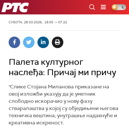
РТС
СУБОТА, 28.03.2026, 18:05 -> 07:22
Палета културног
наслеђа: Причај ми причу
"Слике Стојана Миланова приказане на
овој изложби указују да је уметник
слободно искорачио у нову фазу
стваралаштва у коjoj су обједињени његова
техничка вештина, унутрашње надахнуће и
креативна искреност.