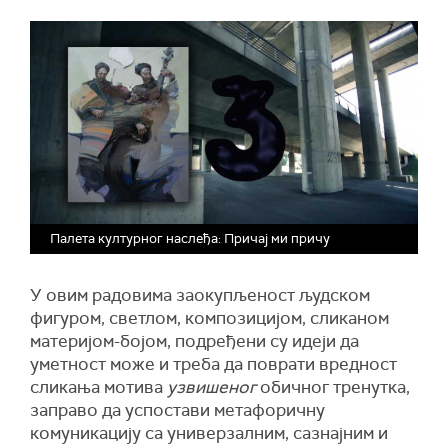
Палета културног наслеђа: Причај ми причу
У овим радовима заокупљеност људском
фигуром, светлом, композицијом, сликаном
материјом-бојом, подређени су идеји да
уметност може и треба да поврати вредност
сликања мотива
узвишеног
обичног тренутка,
заправо да успостави метафоричну
комуникацију са универзалним, сазнајним и