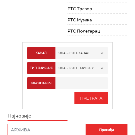
РТС Трезор
РТС Музика
РТС Полетарац
КАНАЛ:
ОДАБЕРИТЕ КАНАЛ
РТС 1
ТИП ЕМИСИЈЕ:
ОДАБЕРИТЕ ЕМИСИЈУ
РТС 2
СПОРТ
КЉУЧНА РЕЧ:
РТС 3
СЕРИЈА
РТС СВЕТ
ИНФО
Најновије
РТС НАУКА
ФИЛМ
РТС ДРАМА