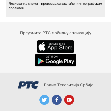
Лесковачка спржа – производ са заштићеним географским
пореклом
Преузмите РТС мобилну апликацију
Радио Телевизија Србије