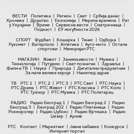
|
|
|
|
ВЕСТИ
Политика
Регион
Свет
Србија данас
|
|
|
|
Хроника
Друштво
Економија
Мерила времена
Рат
|
|
|
|
у Украјини
Време
Сервисне вести
Сматрачница
|
Подкаст
ЕУ могућности 2026
|
|
|
|
СПОРТ
Фудбал
Кошарка
Тенис
Одбојка
|
|
|
|
Рукомет
Ватерполо
Атлетика
Ауто-мото
Остали
|
спортови
Меморијал РТС
|
|
|
МАГАЗИН
Живот
Занимљивости
Музика
|
|
|
|
Технологијa
Путујемо
Свет познатих
Здравље
|
|
|
|
Филм и ТВ
Наука
Природа
Дигитални предузетник
|
За мале велике хероје
Наизглед здрав
|
|
|
|
|
ТВ
РТС 1
РТС 2
РТС 3
РТС Свет
РТС Наука
|
|
|
|
РТС Драма
РТС Живот
РТС Класика
РТС Коло
|
|
РТС Трезор
РТС Музика
РТС Полетарац
|
|
РАДИО
Радио Београд 1
Радио Београд 2
Радио
|
|
|
Београд 3
Београд 202
Радио Плетеница
Радио
|
|
|
Рокенролер
Радио Џубокс
Радио Вртешка
Радио
|
Џезер
Архив
|
|
|
|
РТС
Контакт
Маркетинг
Јавне набавке
Конкурси
Интернет портал