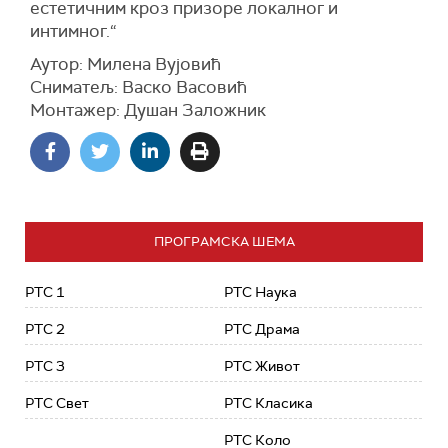
естетичним кроз призоре локалног и
интимног.“
Аутор: Милена Вујовић
Сниматељ: Васко Васовић
Монтажер: Душан Заложник
ПРОГРАМСКА ШЕМА
РТС 1
РТС Наука
РТС 2
РТС Драма
РТС 3
РТС Живот
РТС Свет
РТС Класика
РТС Коло