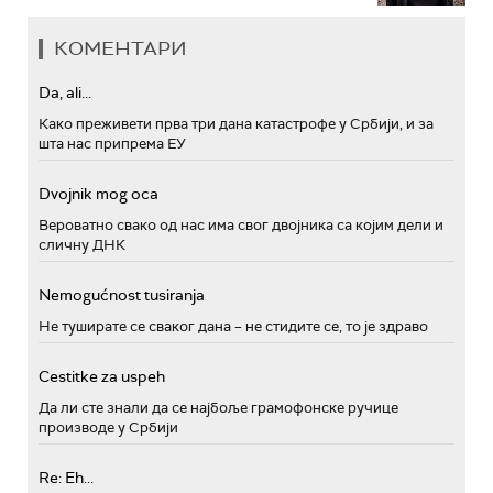
КОМЕНТАРИ
Da, ali...
Како преживети прва три дана катастрофе у Србији, и за
шта нас припрема ЕУ
Dvojnik mog oca
Вероватно свако од нас има свог двојника са којим дели и
сличну ДНК
Nemogućnost tusiranja
Не туширате се сваког дана – не стидите се, то је здраво
Cestitke za uspeh
Да ли сте знали да се најбоље грамофонске ручице
производе у Србији
Re: Eh...