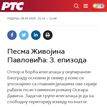
РТС
НЕДЕЉА, 08.06.2025, 21:10 -> 11:49
Песма Живојина
Павловића: 3. епизода
Отпор и борба илегалаца у окупираном
Београду основни је оквир у коме се
упознајемо са главним јунацима ове серије
рађене по истоименом роману Оскара
Давича. Задатак групе илегалаца је да на
слободну територију изведу познатог