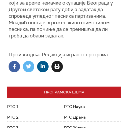
који за време немачке окупације Београда у
Другом с
ветском рату добија задатак
да
спроведе
угледног песника партизанима.
М
ладић
постаје згрожен
животним стилом
песника,
па почиње да се премишља да ли
треба да о
бави задатак.
Производња: Редакција
играног
програма
ПРОГРАМСКА ШЕМА
РТС 1
РТС Наука
РТС 2
РТС Драма
РТС 3
РТС Живот