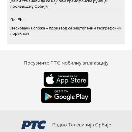
Да ли сте знали да се најбоље грамофонске ручице
производе у Србији
Re: Eh...
Лесковачка спржа – производ са заштићеним географским
пореклом
Преузмите РТС мобилну апликацију
Радио Телевизија Србије