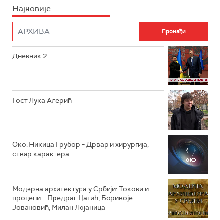
Најновије
РТС НАУКА
ФИЛМ
РТС ДРАМА
Дневник 2
РТС ЖИВОТ
РТС КЛАСИКА
РТС КОЛО
Гост Лука Алерић
РТС ТРЕЗОР
РТС МУЗИКА
Око: Никица Грубор – Дрвар и хирургија,
ствар карактера
РТС ПОЛЕТАРАЦ
Модерна архитектура у Србији: Токови и
процепи – Предраг Цагић, Боривоје
Јовановић, Милан Лојаница