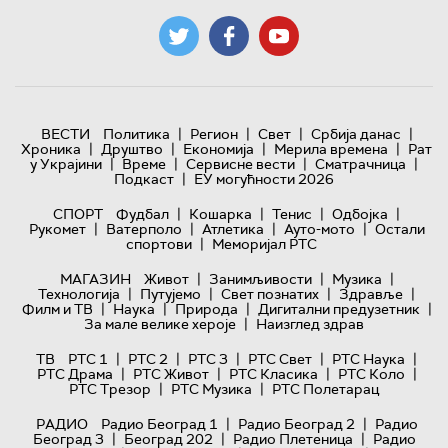
|
|
|
|
ВЕСТИ
Политика
Регион
Свет
Србија данас
|
|
|
|
Хроника
Друштво
Економија
Мерила времена
Рат
|
|
|
|
у Украјини
Време
Сервисне вести
Сматрачница
|
Подкаст
ЕУ могућности 2026
|
|
|
|
СПОРТ
Фудбал
Кошарка
Тенис
Одбојка
|
|
|
|
Рукомет
Ватерполо
Атлетика
Ауто-мото
Остали
|
спортови
Меморијал РТС
|
|
|
МАГАЗИН
Живот
Занимљивости
Музика
|
|
|
|
Технологијa
Путујемо
Свет познатих
Здравље
|
|
|
|
Филм и ТВ
Наука
Природа
Дигитални предузетник
|
За мале велике хероје
Наизглед здрав
|
|
|
|
|
ТВ
РТС 1
РТС 2
РТС 3
РТС Свет
РТС Наука
|
|
|
|
РТС Драма
РТС Живот
РТС Класика
РТС Коло
|
|
РТС Трезор
РТС Музика
РТС Полетарац
|
|
РАДИО
Радио Београд 1
Радио Београд 2
Радио
|
|
|
Београд 3
Београд 202
Радио Плетеница
Радио