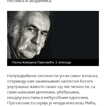
песника и академика.
Песма Живојина Павловића: 3. епизода
Непредвиђене околности уочи самог изласка,
откривају нам
занимљивим заплетом
богате
унутрашње животе сваке од
тих
личности, са
свим њиховим дилемама, убеђењима,
неодлучностима и међусобним односима.
Протагониста серије је млади илегалац Мића,