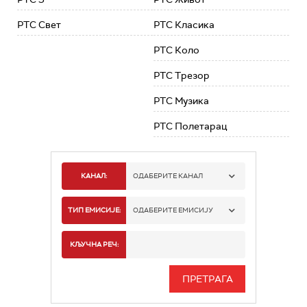
РТС Свет
РТС Класика
РТС Коло
РТС Трезор
РТС Музика
РТС Полетарац
КАНАЛ:
ОДАБЕРИТЕ КАНАЛ
РТС 1
ТИП ЕМИСИЈЕ:
ОДАБЕРИТЕ ЕМИСИЈУ
РТС 2
СПОРТ
КЉУЧНА РЕЧ:
РТС 3
СЕРИЈА
РТС СВЕТ
ИНФО