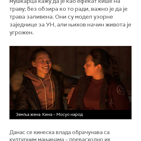
мушкарца кажу да је као ефекат кише на
траву; без обзира ко то ради, важно је да је
трава заливена. Они су модел узорне
заједнице за УН, али њихов начин живота је
угрожен.
Земља жена: Кина – Мосуо народ
Данас се кинеска влада обрачунава са
културним мањинама – превасходно их