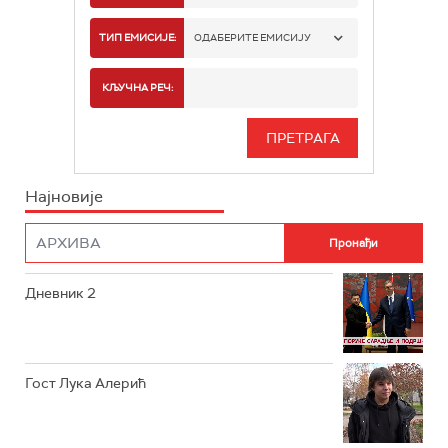
РТС 1
ТИП ЕМИСИЈЕ:
ОДАБЕРИТЕ ЕМИСИЈУ
РТС 2
СПОРТ
КЉУЧНА РЕЧ:
РТС 3
СЕРИЈА
РТС СВЕТ
ИНФО
Најновије
РТС НАУКА
ФИЛМ
РТС ДРАМА
Дневник 2
РТС ЖИВОТ
РТС КЛАСИКА
РТС КОЛО
Гост Лука Алерић
РТС ТРЕЗОР