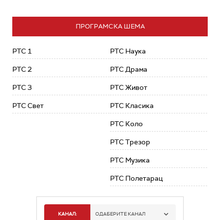
ПРОГРАМСКА ШЕМА
РТС 1
РТС Наука
РТС 2
РТС Драма
РТС 3
РТС Живот
РТС Свет
РТС Класика
РТС Коло
РТС Трезор
РТС Музика
РТС Полетарац
КАНАЛ:
ОДАБЕРИТЕ КАНАЛ