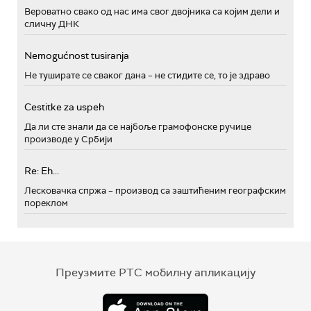
Вероватно свако од нас има свог двојника са којим дели и
сличну ДНК
Nemogućnost tusiranja
Не туширате се сваког дана – не стидите се, то је здраво
Cestitke za uspeh
Да ли сте знали да се најбоље грамофонске ручице
производе у Србији
Re: Eh...
Лесковачка спржа – производ са заштићеним географским
пореклом
Преузмите РТС мобилну апликацију