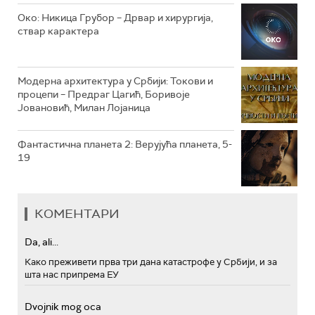
РТС МУЗИКА
Око: Никица Грубор – Дрвар и хирургија,
ствар карактера
РТС ПОЛЕТАРАЦ
Модерна архитектура у Србији: Токови и
процепи – Предраг Цагић, Боривоје
Јовановић, Милан Лојаница
Фантастична планета 2: Верујућа планета, 5-
19
КОМЕНТАРИ
Da, ali...
Како преживети прва три дана катастрофе у Србији, и за
шта нас припрема ЕУ
Dvojnik mog oca