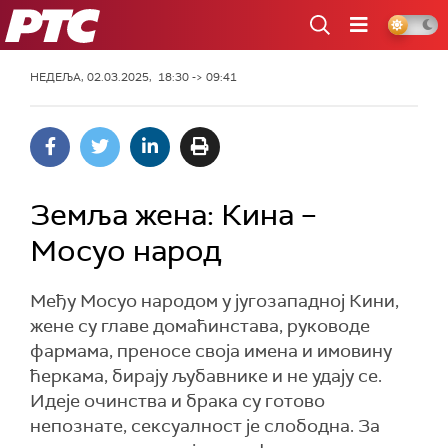
РТС
НЕДЕЉА, 02.03.2025, 18:30 -> 09:41
Земља жена: Кина –
Мосуо народ
Међу Мосуо народом у југозападној Кини,
жене су главе домаћинстава, руководе
фармама, преносе своја имена и имовину
ћеркама, бирају љубавнике и не удају се.
Идеје очинства и брака су готово
непознате, сексуалност је слободна. За