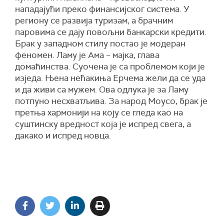
нападајући преко финансијског система. У
региону се развија туризам, а брачним
паровима се дају повољни банкарски кредити.
Брак у западном стилу постао је модеран
феномен. Ламу је Ама – мајка, глава
домаћинства. Суочена је са проблемом који је
изједа. Њена нећакиња Ерчема жели да се уда
и
да
живи са мужем. Ова одлука је за Ламу
потпуно несхватљива. За народ Моусо, брак је
претња хармонији на коју се гледа као на
суштинску вредност која је испред свега, а
дакако и испред новца.