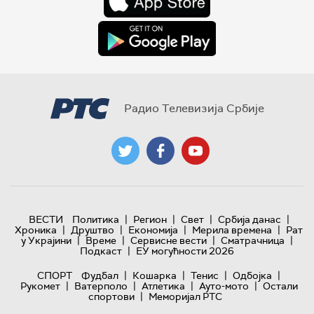
Радио Телевизија Србије
|
|
|
|
ВЕСТИ
Политика
Регион
Свет
Србија данас
|
|
|
|
Хроника
Друштво
Економија
Мерила времена
Рат
|
|
|
|
у Украјини
Време
Сервисне вести
Сматрачница
|
Подкаст
ЕУ могућности 2026
|
|
|
|
СПОРТ
Фудбал
Кошарка
Тенис
Одбојка
|
|
|
|
Рукомет
Ватерполо
Атлетика
Ауто-мото
Остали
|
спортови
Меморијал РТС