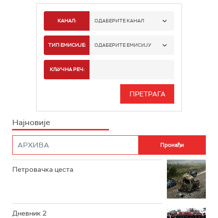
КАНАЛ:
ОДАБЕРИТЕ КАНАЛ
РТС 1
ТИП ЕМИСИЈЕ:
ОДАБЕРИТЕ ЕМИСИЈУ
РТС 2
СПОРТ
КЉУЧНА РЕЧ:
РТС 3
СЕРИЈА
РТС СВЕТ
ИНФО
Најновије
РТС НАУКА
ФИЛМ
РТС ДРАМА
Петровачка цеста
РТС ЖИВОТ
РТС КЛАСИКА
РТС КОЛО
Дневник 2