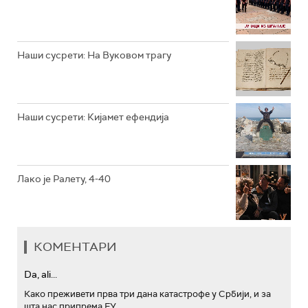
РТС ТРЕЗОР
РТС МУЗИКА
Наши сусрети: На Вуковом трагу
РТС ПОЛЕТАРАЦ
Наши сусрети: Кијамет ефендија
Лако је Ралету, 4-40
КОМЕНТАРИ
Da, ali...
Како преживети прва три дана катастрофе у Србији, и за
шта нас припрема ЕУ