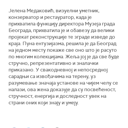
Ј
елена Медаковић, визуелни уметник,
конзерватор и рестауратор,
када је
прихватила функцију директора Музеја града
Београда, прихватила је и обавезу да велики
пројекат
реконструкције те зграде
изведе до
краја. Пуна ентузијазма, решила је да Београд
на једном месту покаже све оно што је расуто
по многим колекцијама. Жеља јој је да све буде
стручно, репрезентативно и зналачки
приказано. У свакодневној и непосредној
сарадњи са извођачима на терену, уз
разумевање значаја установе на чијем челу се
налази, ова жена доказује да су посвећеност,
стручност, енергија и доследност увек на
страни оних који знају и умеју.