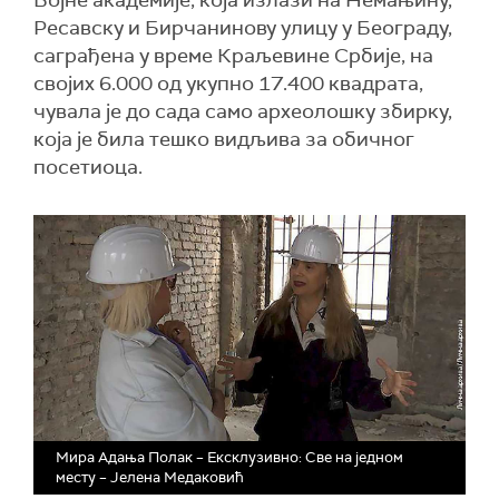
Војне академије, која излази на Немањину,
Ресавску и Бирчанинову улицу у Београду,
саграђена у време Краљевине Србије, на
својих 6.000 од укупно 17.400 квадрата,
чувала је до сада само археолошку збирку,
која је била тешко видљива за обичног
посетиоца.
Мира Адања Полак – Ексклузивно: Све на једном
месту – Јелена Медаковић