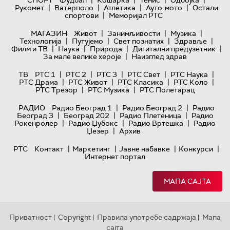
|
|
|
|
СПОРТ
Фудбал
Кошарка
Тенис
Одбојка
|
|
|
|
Рукомет
Ватерполо
Атлетика
Ауто-мото
Остали
|
спортови
Меморијал РТС
|
|
|
МАГАЗИН
Живот
Занимљивости
Музика
|
|
|
|
Технологијa
Путујемо
Свет познатих
Здравље
|
|
|
|
Филм и ТВ
Наука
Природа
Дигитални предузетник
|
За мале велике хероје
Наизглед здрав
|
|
|
|
|
ТВ
РТС 1
РТС 2
РТС 3
РТС Свет
РТС Наука
|
|
|
|
РТС Драма
РТС Живот
РТС Класика
РТС Коло
|
|
РТС Трезор
РТС Музика
РТС Полетарац
|
|
РАДИО
Радио Београд 1
Радио Београд 2
Радио
|
|
|
Београд 3
Београд 202
Радио Плетеница
Радио
|
|
|
Рокенролер
Радио Џубокс
Радио Вртешка
Радио
|
Џезер
Архив
|
|
|
|
РТС
Контакт
Маркетинг
Јавне набавке
Конкурси
Интернет портал
МАПА САЈТА
Приватност
Copyright
Правила употребе садржаја
Мапа
|
|
|
сајта