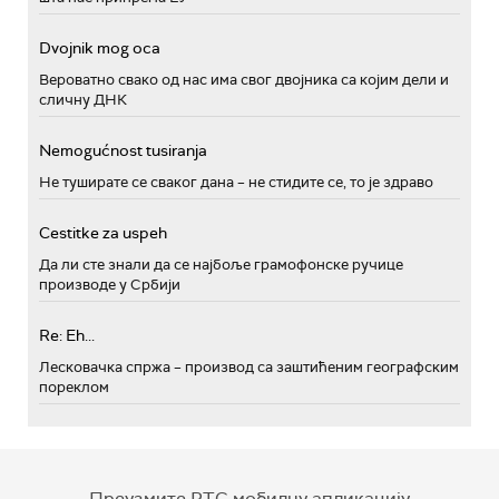
Dvojnik mog oca
Вероватно свако од нас има свог двојника са којим дели и
сличну ДНК
Nemogućnost tusiranja
Не туширате се сваког дана – не стидите се, то је здраво
Cestitke za uspeh
Да ли сте знали да се најбоље грамофонске ручице
производе у Србији
Re: Eh...
Лесковачка спржа – производ са заштићеним географским
пореклом
Преузмите РТС мобилну апликацију