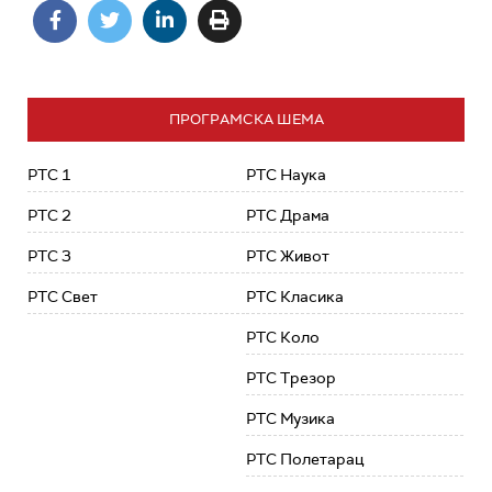
ПРОГРАМСКА ШЕМА
РТС 1
РТС Наука
РТС 2
РТС Драма
РТС 3
РТС Живот
РТС Свет
РТС Класика
РТС Коло
РТС Трезор
РТС Музика
РТС Полетарац