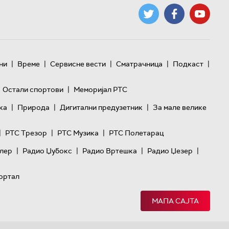
|
|
|
|
|
ни
Време
Сервисне вести
Сматрачница
Подкаст
|
Остали спортови
Меморијал РТС
|
|
|
ка
Природа
Дигитални предузетник
За мале велике
|
|
|
РТС Трезор
РТС Музика
РТС Полетарац
|
|
|
|
лер
Радио Џубокс
Радио Вртешка
Радио Џезер
ортал
МАПА САЈТА