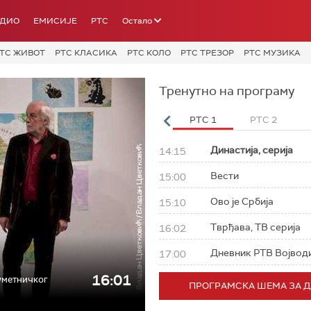
АДИО
ЕМИСИЈЕ
РТС
Остало
ТС ЖИВОТ
РТС КЛАСИКА
РТС КОЛО
РТС ТРЕЗОР
РТС МУЗИКА
Тренутно на програму
РТС 3
РТС Свет
РТС HD
РТС 1
РТС 2
Династија, серија
14:15
Вести
15:00
Ово је Србија
15:10
Тврђава, ТВ серија
16:02
Дневник РТВ Војвод
17:00
16:01
 уметничког
ПРОГРАМСКА ШЕМА ЗА 