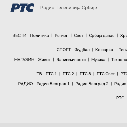
Радио Телевизија Србије
|
|
|
|
ВЕСТИ
Политика
Регион
Свет
Србија данас
Хр
|
|
СПОРТ
Фудбал
Кошарка
Тен
|
|
|
МАГАЗИН
Живот
Занимљивости
Музика
Техноло
|
|
|
|
ТВ
РТС 1
РТС 2
РТС 3
РТС Свет
РТ
|
|
РАДИО
Радио Београд 1
Радио Београд 2
Радио
РТС