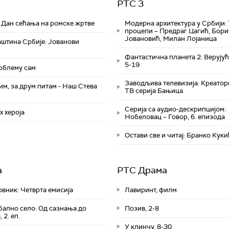
РТС 3
 Дан сећања на ромске жртве
Модерна архитектура у Србији:
процепи – Предраг Цагић, Бори
Јовановић, Милан Лојаница
аштина Србије: Јованови
Фантастична планета 2: Верујућ
5-19
роблему сам
Заводљива телевизија: Креатори
им, за друм питам - Наш Стева
ТВ серија Бањица
Серија са аудио-дескрипцијом:
 хероја
Нобеловац – Говор, 6. епизода
Остави све и читај: Бранко Куки
а
РТС Драма
вник: Четврта емисија
Лавиринт, филм
бално село: Од сазнања до
Позив, 2-8
 2. еп.
У клинчу, 8-30