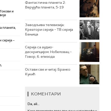
Фантастична планета 2:
Верујућа планета, 5-19
РТС ТРЕЗОР
 Токови и
воје
РТС МУЗИКА
Заводљива телевизија:
а планета,
Креатори серија – ТВ серија
РТС ПОЛЕТАРАЦ
Бањица
 серија –
Серија са аудио-
дескрипцијом: Нобеловац –
Говор, 6. епизода
ћ
Остави све и читај: Бранко
Кукић
КОМЕНТАРИ
Da, ali...
Како преживети прва три дана катастрофе у