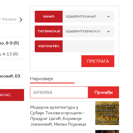
КАНАЛ:
ОДАБЕРИТЕ КАНАЛ
 Музика
РТС Живот
РТС Класика
РТС Коло
РТС Полетарац
РТ
РТС 1
ТИП ЕМИСИЈЕ:
ОДАБЕРИТЕ ЕМИСИЈУ
о, 8-9 (R)
РТС 2
СПОРТ
КЉУЧНА РЕЧ:
 4-13 (R)
РТС 3
СЕРИЈА
РТС СВЕТ
ИНФО
ковић, 69.
Најновије
РТС НАУКА
ФИЛМ
ДАНАС
РТС ДРАМА
Модерна архитектура у
РТС ЖИВОТ
Србији: Токови и процепи –
Предраг Цагић, Боривоје
РТС КЛАСИКА
Јовановић, Милан Лојаница
РТС КОЛО