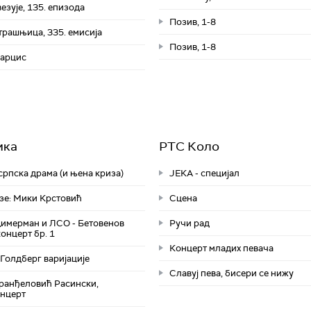
езује, 135. епизода
Позив, 1-8
трашњица, 335. емисија
Позив, 1-8
арцис
ика
РТС Коло
рпска драма (и њена криза)
ЈЕКА - специјал
е: Мики Крстовић
Сцена
Цимерман и ЛСО - Бетовенов
Ручи рад
онцерт бр. 1
Концерт младих певача
 Голдберг варијације
Славуј пева, бисери се нижу
анђеловић Расински,
онцерт