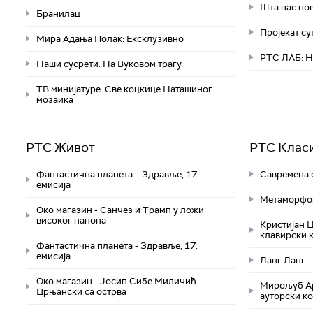
Шта нас пов
Бранилац
Пројекат су
Мира Адања Полак: Ексклузивно
РТС ЛАБ: Н
Наши сусрети: На Вуковом трагу
ТВ минијатуре: Све коцкице Наташиног
мозаика
РТС Живот
РТС Клас
Фантастична планета – Здравље, 17.
Савремена с
емисија
Метаморфоз
Око магазин - Санчез и Трамп у ложи
високог напона
Кристијан 
клавирски к
Фантастична планета - Здравље, 17.
емисија
Ланг Ланг -
Око магазин - Јосип Сибе Миличић –
Мирољуб Ар
Црњански са острва
ауторски к