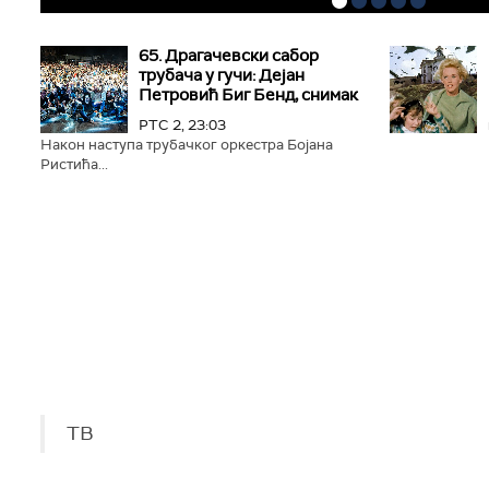
65. Драгачевски сабор
РТС
трубача у гучи: Дејан
Петровић Биг Бeнд, снимак
РТС 2, 23:03
Након наступа трубачког оркестра Бојана
Ристића...
ТВ