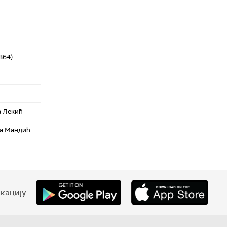
864)
а Лекић
ца Мандић
кацију