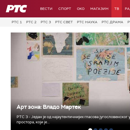
РТС
ВЕСТИ
СПОРТ
OKO
МАГАЗИН
ТВ
Р
РТС 1
РТС 2
РТС 3
РТС СВЕТ
РТС НАУКА
РТС ДРАМА
Р
Арт зона: Владо Мартек
РТС 3 - Један је од најаутентичнијих гласова југословенског
простора, који је...