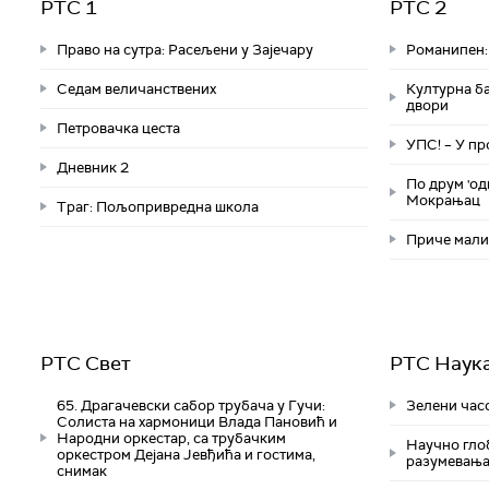
РТС 1
РТС 2
Право на сутра: Расељени у Зајечару
Романипен:
Седам величанствених
Културна б
двори
Петровачка цеста
УПС! – У п
Дневник 2
По друм 'од
Мокрањац
Траг: Пољопривредна школа
Приче малих
РТС Свет
РТС Наук
65. Драгачевски сабор трубача у Гучи:
Зелени часо
Солиста на хармоници Влада Пановић и
Народни оркестар, са трубачким
Научно гло
оркестром Дејана Јевђића и гостима,
разумевања,
снимак