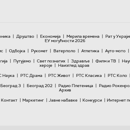
|
|
|
|
оника
Друштво
Економија
Мерила времена
Рат у Украји
ЕУ могућности 2026
|
|
|
|
|
|
ис
Одбојка
Рукомет
Ватерполо
Атлетика
Ауто-мото
|
|
|
|
|
гијa
Путујемо
Свет познатих
Здравље
Филм и ТВ
Нау
|
хероје
Наизглед здрав
|
|
|
|
С Наука
РТС Драма
РТС Живот
РТС Класика
РТС Коло
|
|
|
 Београд 3
Београд 202
Радио Плетеница
Радио Рокенро
Архив
|
|
|
|
Контакт
Маркетинг
Јавне набавке
Конкурси
Интернет п