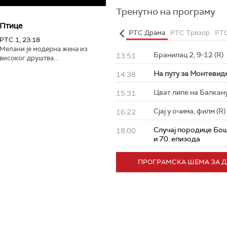
Тренутно на програму
Птице
 Класика
РТС Коло
РТС Полетарац
РТС Драма
РТС Трезор
РТС
РТС 1, 23:18
Мелани је модерна жена из
Бранилац 2, 9-12 (R)
13:51
високог друштва...
На путу за Монтевиде
14:38
Цват липе на Балкану,
15:31
Сјај у очима, филм (R)
16:22
Случај породице Бош
18:00
и 70. епизода
ПРОГРАМСКА ШЕМА ЗА 