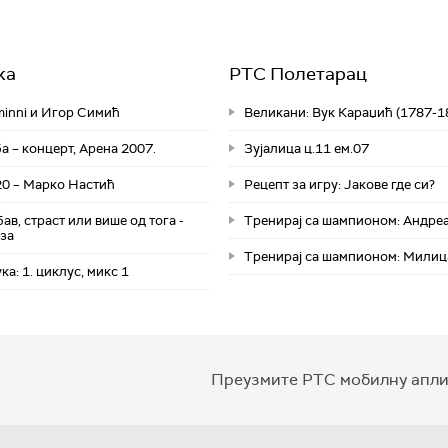
ка
РТС Полетарац
minni и Игор Симић
Великани: Вук Караџић (1787-1
 – концерт, Арена 2007.
Зујалица ц.11 ем.07
20 – Марко Настић
Рецепт за игру: Јакове где си?
ав, страст или више од тога -
Тренирај са шампионом: Андре
уза
Тренирај са шампионом: Мили
ка: 1. циклус, микс 1
Преузмите РТС мобилну апли