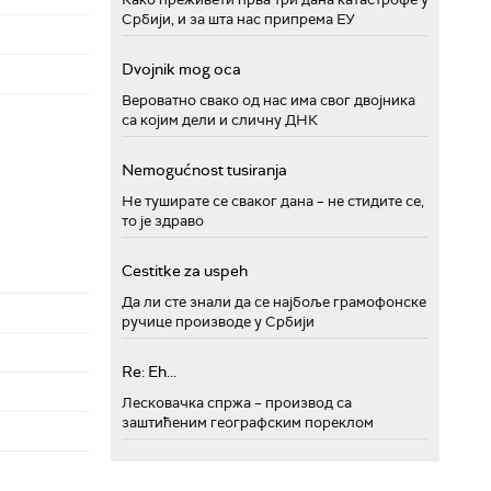
Србији, и за шта нас припрема ЕУ
Dvojnik mog oca
Вероватно свако од нас има свог двојника
са којим дели и сличну ДНК
Nemogućnost tusiranja
Не туширате се сваког дана – не стидите се,
то је здраво
Cestitke za uspeh
Да ли сте знали да се најбоље грамофонске
ручице производе у Србији
Re: Eh...
Лесковачка спржа – производ са
заштићеним географским пореклом