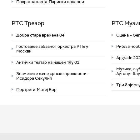
Повратна карта-Париски поклони
РТС Трезор
РТС Музи
Добра стара времена 04
Сцена – Ge
Гостовање забавног оркестра РТБ у
Рибља чорба
Москви
Apgrade 20
Антички театар на нашем тлу 01
Музика, љуб
Знамените жене српске прошлости-
Аутопут бл
Исидора Секулић
Три боје зву
Портрети-Матеј Бор