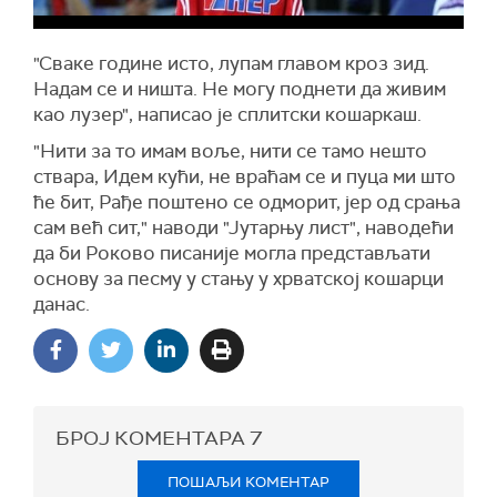
"Сваке године исто, лупам главом кроз зид.
Надам се и ништа. Не могу поднети да живим
као лузер", написао је сплитски кошаркаш.
"Нити за то имам воље, нити се тамо нешто
ствара, Идем кући, не враћам се и пуца ми што
ће бит, Рађе поштено се одморит, јер од срања
сам већ сит," наводи "Јутарњу лист", наводећи
да би Роково писаније могла представљати
основу за песму у стању у хрватској кошарци
данас.
БРОЈ КОМЕНТАРА
7
ПОШАЉИ КОМЕНТАР