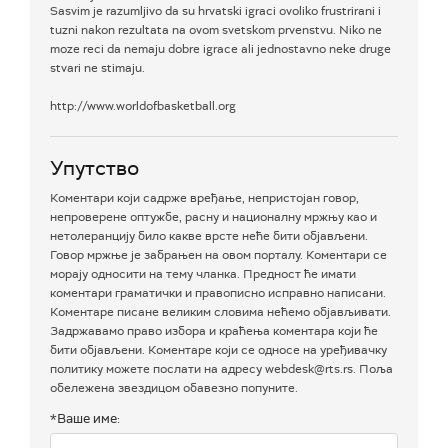
Sasvim je razumljivo da su hrvatski igraci ovoliko frustrirani i
tuzni nakon rezultata na ovom svetskom prvenstvu. Niko ne
moze reci da nemaju dobre igrace ali jednostavno neke druge
stvari ne stimaju.
http://www.worldofbasketball.org
Упутство
Коментари који садрже вређање, непристојан говор,
непроверене оптужбе, расну и националну мржњу као и
нетолеранцију било какве врсте неће бити објављени.
Говор мржње је забрањен на овом порталу. Коментари се
морају односити на тему чланка. Предност ће имати
коментари граматички и правописно исправно написани.
Коментаре писане великим словима нећемо објављивати.
Задржавамо право избора и краћења коментара који ће
бити објављени. Коментаре који се односе на уређивачку
политику можете послати на адресу webdesk@rts.rs. Поља
обележена звездицом обавезно попуните.
*Ваше име: