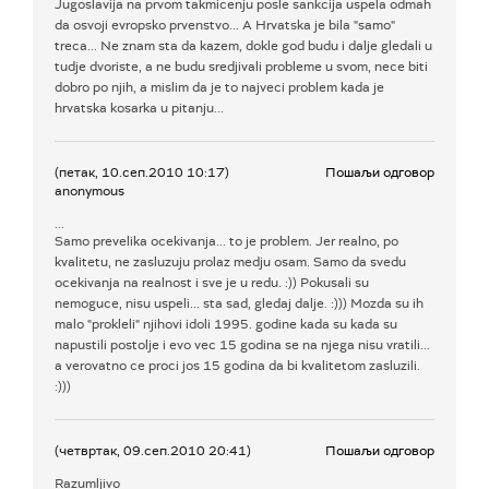
Jugoslavija na prvom takmicenju posle sankcija uspela odmah
da osvoji evropsko prvenstvo... A Hrvatska je bila "samo"
treca... Ne znam sta da kazem, dokle god budu i dalje gledali u
tudje dvoriste, a ne budu sredjivali probleme u svom, nece biti
dobro po njih, a mislim da je to najveci problem kada je
hrvatska kosarka u pitanju...
(петак, 10.сеп.2010 10:17)
Пошаљи одговор
anonymous
...
Samo prevelika ocekivanja... to je problem. Jer realno, po
kvalitetu, ne zasluzuju prolaz medju osam. Samo da svedu
ocekivanja na realnost i sve je u redu. :)) Pokusali su
nemoguce, nisu uspeli... sta sad, gledaj dalje. :))) Mozda su ih
malo "prokleli" njihovi idoli 1995. godine kada su kada su
napustili postolje i evo vec 15 godina se na njega nisu vratili...
a verovatno ce proci jos 15 godina da bi kvalitetom zasluzili.
:)))
(четвртак, 09.сеп.2010 20:41)
Пошаљи одговор
Razumljivo