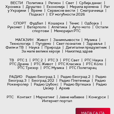
|
|
|
|
ВЕСТИ
Политика
Регион
Свет
Србија данас
|
|
|
|
Хроника
Друштво
Економија
Мерила времена
Рат
|
|
|
|
у Украјини
Време
Сервисне вести
Сматрачница
|
Подкаст
ЕУ могућности 2026
|
|
|
|
СПОРТ
Фудбал
Кошарка
Тенис
Одбојка
|
|
|
|
Рукомет
Ватерполо
Атлетика
Ауто-мото
Остали
|
спортови
Меморијал РТС
|
|
|
МАГАЗИН
Живот
Занимљивости
Музика
|
|
|
|
Технологијa
Путујемо
Свет познатих
Здравље
|
|
|
|
Филм и ТВ
Наука
Природа
Дигитални предузетник
|
За мале велике хероје
Наизглед здрав
|
|
|
|
|
ТВ
РТС 1
РТС 2
РТС 3
РТС Свет
РТС Наука
|
|
|
|
РТС Драма
РТС Живот
РТС Класика
РТС Коло
|
|
РТС Трезор
РТС Музика
РТС Полетарац
|
|
РАДИО
Радио Београд 1
Радио Београд 2
Радио
|
|
|
Београд 3
Београд 202
Радио Плетеница
Радио
|
|
|
Рокенролер
Радио Џубокс
Радио Вртешка
Радио
|
Џезер
Архив
|
|
|
|
РТС
Контакт
Маркетинг
Јавне набавке
Конкурси
Интернет портал
МАПА САЈТА