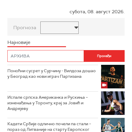
субота, 08. август 2026.
Прогноза
Најновије
Поноћни сусрет у Сурчину - Вилдоза дошао
у Београд као нови играч Партизана
Испале српска Американка и Рускиња –
изненађења у Торонту, крај за Јовић и
Андрејеву
Кадети Србије одлично почели па стали –
пораз од Литваније на старту Европског