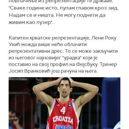
повлачење из репрезентације те државе.
"Сваке године исто, лупам главом кроз зид.
Надам се и ништа. Не могу поднети да
живим као лузер".
Капитен хрватске репрезентације, Лени Року
Укић можда више неће облачити
репрезентативни дрес. То се може закључити
из његовог најновијег "урадка" који је
поставио на свој профил на Фејсбуку. Тренер
Јосип Вранковић још рачуна на њега.