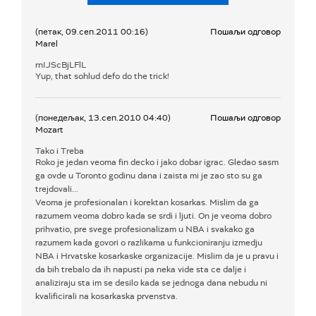
(петак, 09.сеп.2011 00:16)
Пошаљи одговор
Marel
rnIJScBjLFlL
Yup, that sohlud defo do the trick!
(понедељак, 13.сеп.2010 04:40)
Пошаљи одговор
Mozart
Tako i Treba
Roko je jedan veoma fin decko i jako dobar igrac. Gledao sasm
ga ovde u Toronto godinu dana i zaista mi je zao sto su ga
trejdovali...
Veoma je profesionalan i korektan kosarkas. Mislim da ga
razumem veoma dobro kada se srdi i ljuti. On je veoma dobro
prihvatio, pre svege profesionalizam u NBA i svakako ga
razumem kada govori o razlikama u funkcioniranju izmedju
NBA i Hrvatske kosarkaske organizacije. Mislim da je u pravu i
da bih trebalo da ih napusti pa neka vide sta ce dalje i
analiziraju sta im se desilo kada se jednoga dana nebudu ni
kvalificirali na kosarkaska prvenstva.