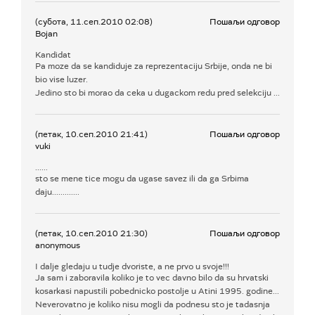
(субота, 11.сеп.2010 02:08)
Пошаљи одговор
Bojan
Kandidat
Pa moze da se kandiduje za reprezentaciju Srbije, onda ne bi
bio vise luzer.
Jedino sto bi morao da ceka u dugackom redu pred selekciju ...
(петак, 10.сеп.2010 21:41)
Пошаљи одговор
vuki
......
sto se mene tice mogu da ugase savez ili da ga Srbima
daju.............
(петак, 10.сеп.2010 21:30)
Пошаљи одговор
anonymous
I dalje gledaju u tudje dvoriste, a ne prvo u svoje!!!
Ja sam i zaboravila koliko je to vec davno bilo da su hrvatski
kosarkasi napustili pobednicko postolje u Atini 1995. godine...
Neverovatno je koliko nisu mogli da podnesu sto je tadasnja