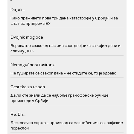
Da, ali...
Како преживети прва три дана катастрофе у Србији, и за
шта нас припрема ЕУ
Dvojnik mog oca
Вероватно свако од нас има свог двојника са којим дели и
сличну ДНК
Nemogućnost tusiranja
Не туширате се сваког дана – не стидите се, то је здраво
Cestitke za uspeh
Да ли сте знали да се најбоље грамофонске ручице
производе у Србији
Re: Eh...
Лесковачка спржа – производ са заштићеним географским
пореклом