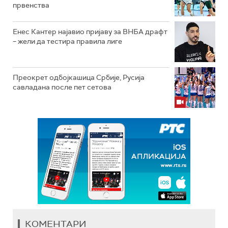
првенства
Енес Кантер најавио пријаву за ВНБА драфт
– жели да тестира правила лиге
Преокрет одбојкашица Србије, Русија
савладана после пет сетова
КОМЕНТАРИ