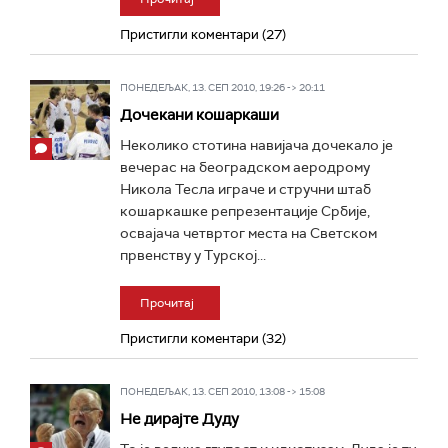
Пристигли коментари (27)
ПОНЕДЕЉАК, 13. СЕП 2010, 19:26 -> 20:11
Дочекани кошаркаши
Неколико стотина навијача дочекало је
вечерас на београдском аеродрому
Никола Тесла играче и стручни штаб
кошаркашке репрезентације Србије,
освајача четвртог места на Светском
првенству у Турској...
Прочитај
Пристигли коментари (32)
ПОНЕДЕЉАК, 13. СЕП 2010, 13:08 -> 15:08
Не дирајте Дуду