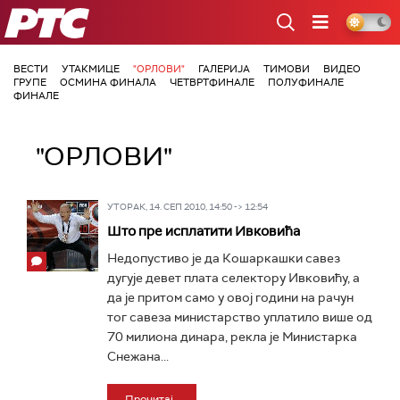
РТС
ВЕСТИ
УТАКМИЦЕ
"ОРЛОВИ"
ГАЛЕРИЈА
ТИМОВИ
ВИДЕО
ГРУПЕ
ОСМИНА ФИНАЛА
ЧЕТВРТФИНАЛЕ
ПОЛУФИНАЛЕ
ФИНАЛЕ
"ОРЛОВИ"
УТОРАК, 14. СЕП 2010, 14:50 -> 12:54
Што пре исплатити Ивковића
Недопустиво је да Кошаркашки савез
дугује девет плата селектору Ивковићу, а
да је притом само у овој години на рачун
тог савеза министарство уплатило више од
70 милиона динара, рекла је Министарка
Снежана...
Прочитај