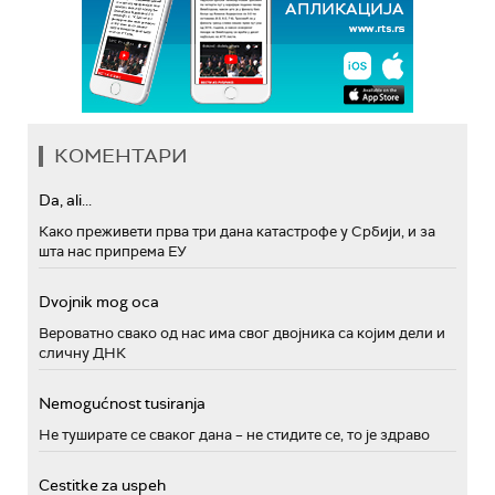
КОМЕНТАРИ
Da, ali...
Како преживети прва три дана катастрофе у Србији, и за
шта нас припрема ЕУ
Dvojnik mog oca
Вероватно свако од нас има свог двојника са којим дели и
сличну ДНК
Nemogućnost tusiranja
Не туширате се сваког дана – не стидите се, то је здраво
Cestitke za uspeh