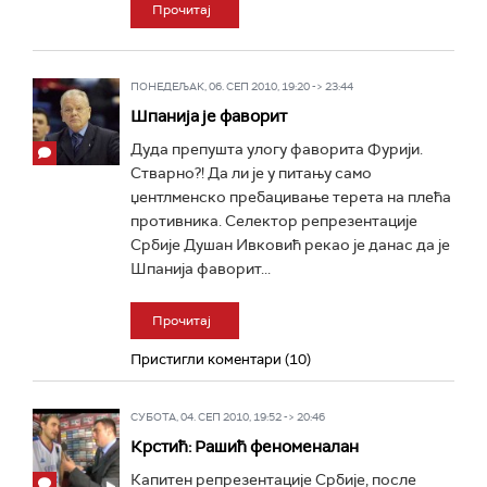
Прочитај
ПОНЕДЕЉАК, 06. СЕП 2010, 19:20 -> 23:44
Шпанија је фаворит
Дуда препушта улогу фаворита Фурији.
Стварно?! Да ли је у питању само
џентлменско пребацивање терета на плећа
противника. Селектор репрезентације
Србије Душан Ивковић рекао је данас да је
Шпанија фаворит...
Прочитај
Пристигли коментари (10)
СУБОТА, 04. СЕП 2010, 19:52 -> 20:46
Крстић: Рашић феноменалан
Капитен репрезентације Србије, после