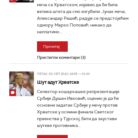
меча са Хрватском, изјавио да би била
велика штета да смо изгубили. Јунак меча,
Александар Рашић, радује се предстојећем
одмору. Марко Поповић: никако да
наплатимо...
Прочитај
Пристигли коментари (3)
ПЕТАК, 03. СЕП 2010, 19:05 -> 01:44
Шут адут Хрватске
Селектор кошаркашке репрезентације
Србије Душан Ивковић, оценио је да ће
основни задатак Србије у мечу против
Хрватске у осмини финала Светског
првенства у Турској, бити да заустави
шутеве противника...