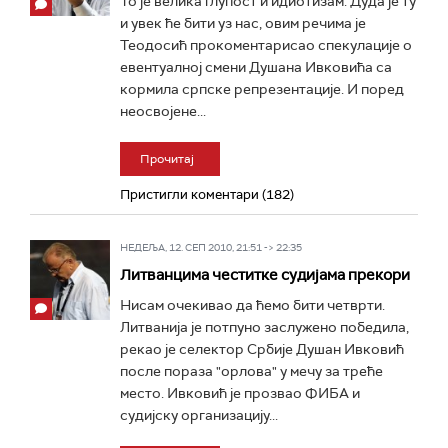
То је велика глупост и идиотизам. Дуда је ту
и увек ће бити уз нас, овим речима је
Теодосић прокоментарисао спекулације о
евентуалној смени Душана Ивковића са
кормила српске репрезентације. И поред
неосвојене...
Прочитај
Пристигли коментари (182)
НЕДЕЉА, 12. СЕП 2010, 21:51 -> 22:35
Литванцима честитке судијама прекори
Нисам очекивао да ћемо бити четврти.
Литванија је потпуно заслужено победила,
рекао је селектор Србије Душан Ивковић
после пораза "орлова" у мечу за треће
место. Ивковић је прозвао ФИБА и
судијску организацију...