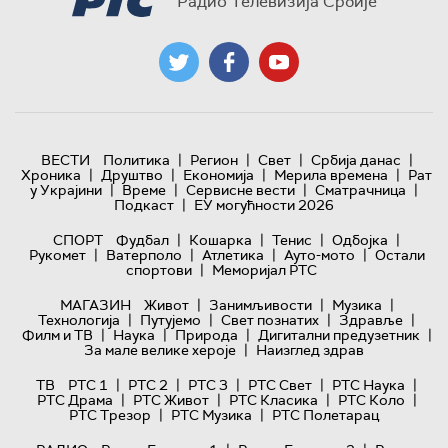
Радио Телевизија Србије
|
|
|
|
ВЕСТИ
Политика
Регион
Свет
Србија данас
|
|
|
|
Хроника
Друштво
Економија
Мерила времена
Рат
|
|
|
|
у Украјини
Време
Сервисне вести
Сматрачница
|
Подкаст
ЕУ могућности 2026
|
|
|
|
СПОРТ
Фудбал
Кошарка
Тенис
Одбојка
|
|
|
|
Рукомет
Ватерполо
Атлетика
Ауто-мото
Остали
|
спортови
Меморијал РТС
|
|
|
МАГАЗИН
Живот
Занимљивости
Музика
|
|
|
|
Технологијa
Путујемо
Свет познатих
Здравље
|
|
|
|
Филм и ТВ
Наука
Природа
Дигитални предузетник
|
За мале велике хероје
Наизглед здрав
|
|
|
|
|
ТВ
РТС 1
РТС 2
РТС 3
РТС Свет
РТС Наука
|
|
|
|
РТС Драма
РТС Живот
РТС Класика
РТС Коло
|
|
РТС Трезор
РТС Музика
РТС Полетарац