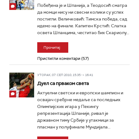
Побеђена је и Шпанија, а Теодосић сматра
да момци нису ни свесни колики су успех
постигли. Величковић: Тимска победа, сад
идемо на финале. Капитен Крстић: Слатка
освета Шпанцима, честитао бих Скариолу...
Прочитај
Пристигли коментари (57)
УТОРАК, 07. СЕП 2010, 15:35 -> 16:41
Дуел са прваком света
Актуелни светски и европски шампион и
освајач сребрне медаље са последњих
Олимпијских игара у Пекингу
репрезентација Шпаније, ривал је
државном тиму Србије у утакмици за
пласман у полуфинале Мундијала...