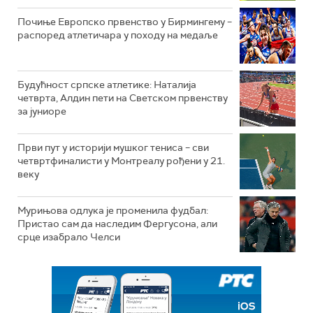
Почиње Европско првенство у Бирмингему –
распоред атлетичара у походу на медаље
Будућност српске атлетике: Наталија
четврта, Алдин пети на Светском првенству
за јуниоре
Први пут у историји мушког тениса – сви
четвртфиналисти у Монтреалу рођени у 21.
веку
Мурињова одлука је променила фудбал:
Пристао сам да наследим Фергусона, али
срце изабрало Челси