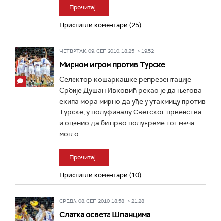
Прочитај
Пристигли коментари (25)
ЧЕТВРТАК, 09. СЕП 2010, 18:25 -> 19:52
Мирном игром против Турске
Селектор кошаркашке репрезентације
Србије Душан Ивковић рекао је да његова
екипа мора мирно да уђе у утакмицу против
Турске, у полуфиналу Светског првенства
и оценио да би прво полувреме тог меча
могло...
Прочитај
Пристигли коментари (10)
СРЕДА, 08. СЕП 2010, 18:58 -> 21:28
Слатка освета Шпанцима