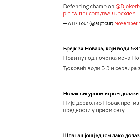
Defending champion
@DjokerN
pic.twitter.com/hwUDbcxdeY
— ATP Tour (@atptour)
November 1
Брејк за Новака, који води 5:3 
Први пут од почетка меча Нов
Ђоковић води 5:3 и сервира з
Новак сигурном игром долази 
Није дозволио Новак противн
предности у првом сету.
Шпанац још једном лако долази