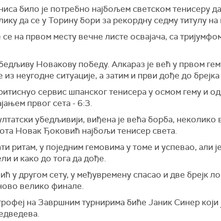
ниса било је потребно најбољем светском тенисеру да
ику да се у Торину бори за рекордну седму титулу на
 се на првом месту вечне листе освајача, са тријумфо
едљиву Новакову победу. Алкараз је већ у првом гему
 из неугодне ситуације, а затим и први дође до брејка
ритиснуо сервис шпанског тенисера у осмом гему и одма
ањем првог сета - 6:3.
зултатски убедљивији, виђена је већа борба, неколико 
ивота Новак Ђоковић најбољи тенисер света.
ти ритам, у поједним гемовима у томе и успевао, али ј
и и како до тога да дође.
ћ у другом сету, у међувремену спасао и две брејк лоп
 ново велико финале.
рофеј на Завршним турнирима биће Јаник Синер који ј
едведева.