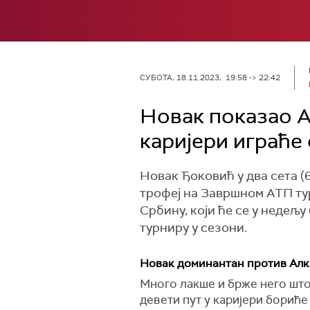
СУБОТА, 18.11.2023, 19:58 -> 22:42
Новак показао Ал
каријери играће
Новак Ђоковић у два сета (6
трофеј на Завршном АТП ту
Србину, који ће се у недељ
турниру у сезони.
Новак доминантан против Алка
Много лакше и брже него што 
девети пут у каријери бориће