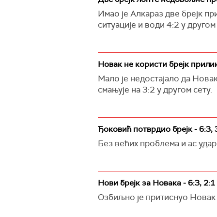
Имао је Алкараз две брејк пр
ситуације и води 4:2 у другом 
Новак не користи брејк прилику
Мало је недостајало да Новак
смањује на 3:2 у другом сету.
Ђоковић потврдио брејк - 6:3, 
Без већих проблема и ас удар
Нови брејк за Новака - 6:3, 2:1
Озбиљно је притиснуо Новак А