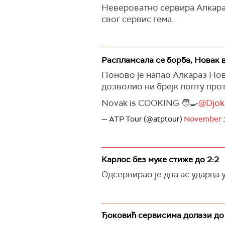
Невероватно сервира Алкараз 
свог сервис гема.
Распламсала се борба, Новак 
Поново је напао Алкараз Нова
дозволио ни брејк лопту про
Novak is COOKING 🧑‍🍳
@Djok
— ATP Tour (@atptour)
November 1
Карлос без муке стиже до 2:2
Одсервирао је два ас ударца 
Ђоковић сервисима долази до 