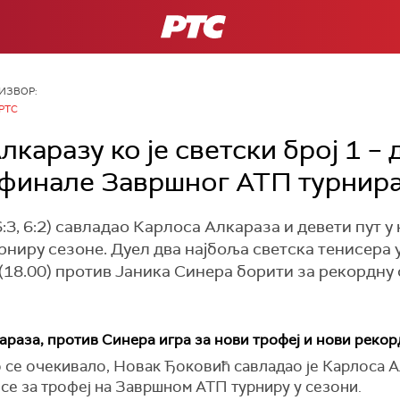
РТС
ИЗВОР:
РТС
каразу ко је светски број 1 – 
 финале Завршног АТП турнир
:3, 6:2) савладао Карлоса Алкараза и девети пут у
рниру сезоне. Дуел два најбоља светска тенисера 
у (18.00) против Јаника Синера борити за рекордн
раза, против Синера игра за нови трофеј и нови рекор
се очекивало, Новак Ђоковић савладао је Карлоса Алка
 се за трофеј на Завршном АТП турниру у сезони.