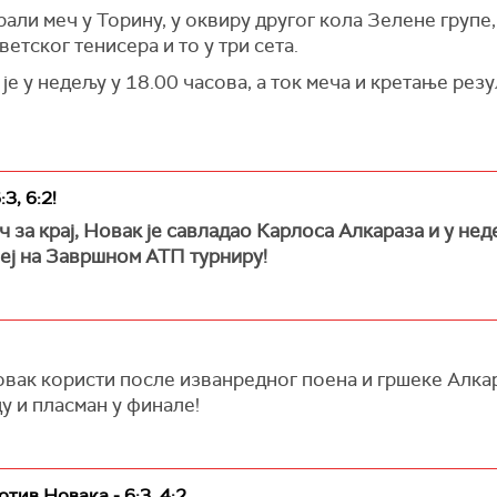
ли меч у Торину, у оквиру другог кола Зелене групе, а
етског тенисера и то у три сета.
је у недељу у 18.00 часова, а ток меча и кретање рез
3, 6:2!
ч за крај, Новак је савладао Карлоса Алкараза и у не
еј на Завршном АТП турниру!
овак користи после изванредног поена и гршеке Алкар
у и пласман у финале!
тив Новака - 6:3, 4:2