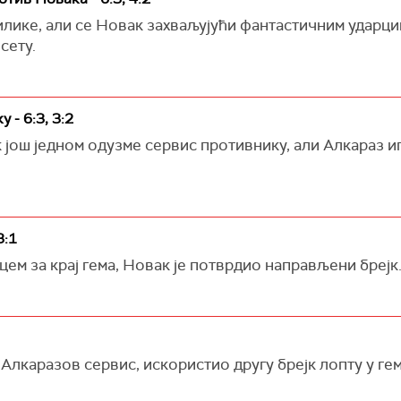
илике, али се Новак захваљујући фантастичним ударци
сету.
 - 6:3, 3:2
 још једном одузме сервис противнику, али Алкараз ип
3:1
цем за крај гема, Новак је потврдио направљени брејк
лкаразов сервис, искористио другу брејк лопту у гему