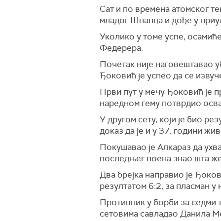
Сат и по времена атомског те
младог Шпанца и дође у приул
Уколико у томе успе, осамиће
Федерера.
Почетак није наговештавао уб
Ђоковић је успео да се извуче
Први пут у мечу Ђоковић је п
наредном гему потврдио освај
У другом сету, који је био ре
доказ да је и у 37. години ж
Покушавао је Алкараз да ухва
последњег поена знао шта жел
Два брејка направио је Ђокови
резултатом 6:2, за пласман у
Противник у борби за седми т
сетовима савладао Данила М