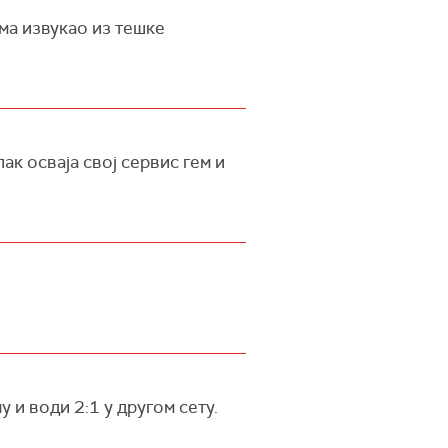
ма извукао из тешке
ак осваја свој сервис гем и
.
 и води 2:1 у другом сету.