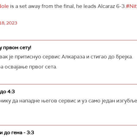
ole
is a set away from the final, he leads Alcaraz 6-3.
#Nit
8, 2023
у првом сету!
ак је притиснуо сервис Алкараза и стигао до брејка.
а освајање првог сета.
до 4:3
ику да нападне његов сервис и уз само један изгубљ
 до гема - 3:3