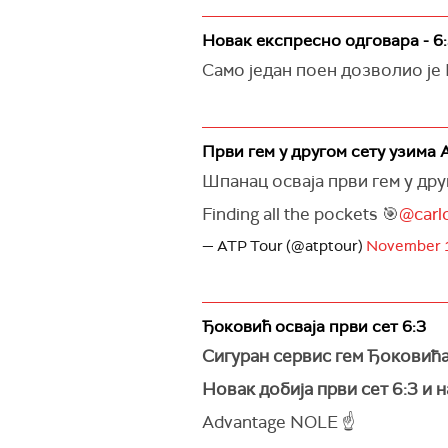
Новак експресно одговара - 6:3
Само један поен дозволио је 
Први гем у другом сету узима А
Шпанац осваја први гем у дру
Finding all the pockets 🎯
@carl
— ATP Tour (@atptour)
November 1
Ђоковић осваја први сет 6:3
Сигуран сервис гем Ђоковића 
Новак добија први сет 6:3 и 
Advantage NOLE ☝️