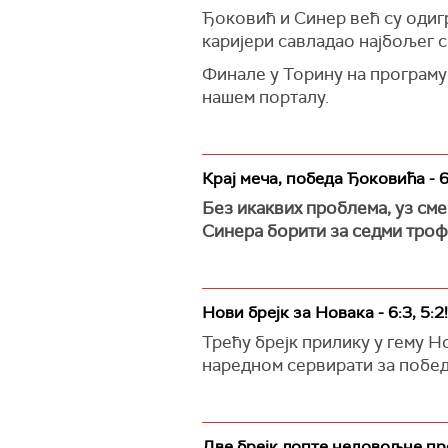
Ђоковић и Синер већ су одигра
каријери савладао најбољег св
Финале у Торину на програму 
нашем порталу.
Крај меча, победа Ђоковића - 6:
Без икаквих проблема, уз сме
Синера борити за седми троф
Нови брејк за Новака - 6:3, 5:2!
Трећу брејк прилику у гему Н
наредном сервирати за побед
Две брејк лопте недовољне про