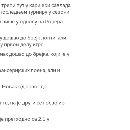
 трећи пут у каријери савлада
 последњем турниру у сезони.
м више у односу на Роџера
 дошао до брејк лопти, али
 у првом делу игре.
х дошао до брејка, који је у
вансеријских поена, али и
е Новак од првог до
те, па је други сет освојио
е претходно са 2:1 у