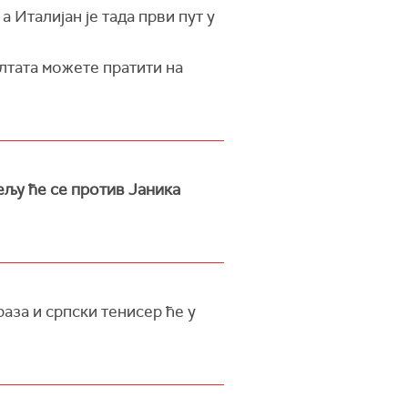
 Италијан је тада први пут у
ултата можете пратити на
дељу ће се против Јаника
аза и српски тенисер ће у