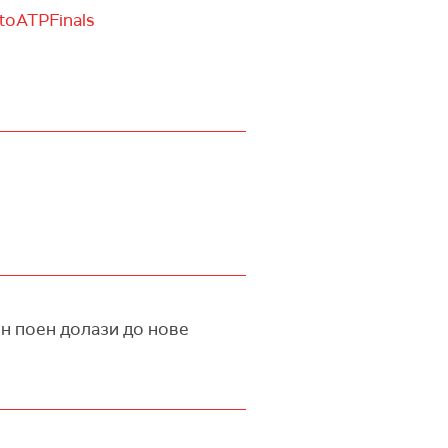
toATPFinals
ен поен долази до нове