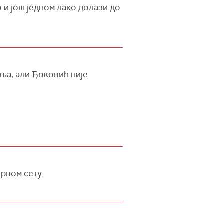
 и још једном лако долази до
ења, али Ђоковић није
првом сету.