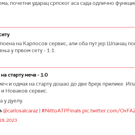
ема, почетни ударац српског аса сада одлично функци
сету
 поена на Карлосов сервис, али оба пут јер Шпанац п
ња у првом сету - 1:1.
на старту меча - 1:0
еч и одмах на старту дошао до две брејк прилике. Ипак
 и Новаков сервис.
 у дуелу.

@carlosalcaraz
|
#NittoATPFinals
pic.twitter.com/Ov
8, 2023