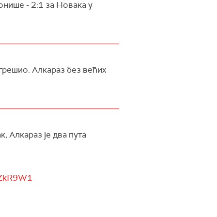
онише - 2:1 за Новака у
огрешио. Алкараз без већих
, Алкараз је два пута
FAZkR9W1