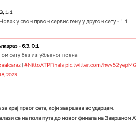
, 1:1
Новак у свом првом сервис гему у другом сету - 1:1.
лкараз - 6:3, 0:1
гом сету без изгубљеног поена.
osalcaraz
|
#NittoATPFinals
pic.twitter.com/hwv52yepM
8, 2023
за крај првог сета, који завршава ас ударцем.
налази се на пола пута до новог финала на Завршном 