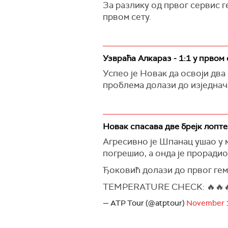
За разлику од првог сервис г
првом сету.
Узвраћа Алкараз - 1:1 у првом 
Успео је Новак да освоји два
проблема долази до изједначе
Новак спасава две брејк лопте 
Агресивно је Шпанац ушао у м
погрешио, а онда је прорадио
Ђоковић долази до првог гема
TEMPERATURE CHECK: 🔥🔥
— ATP Tour (@atptour)
November 1