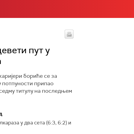
девети пут у
а
 каријери бориће се за
у потпуности припао
у седму титулу на последњем
д
раза у два сета (6:3, 6:2) и