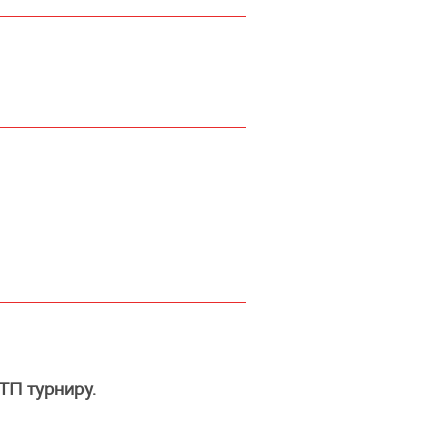
6
АТП турниру.