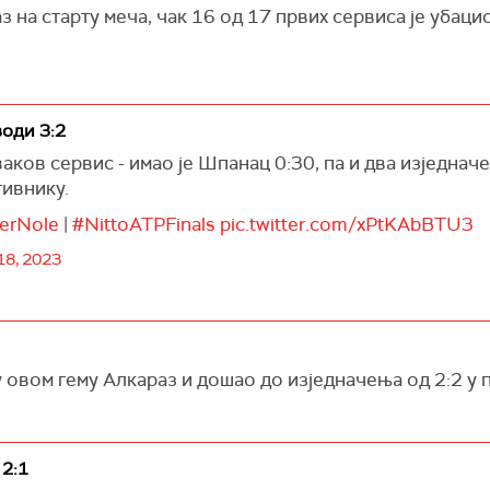
на старту меча, чак 16 од 17 првих сервиса је убацио
води 3:2
ков сервис - имао је Шпанац 0:30, па и два изједнач
тивнику.
erNole
|
#NittoATPFinals
pic.twitter.com/xPtKAbBTU3
8, 2023
у овом гему Алкараз и дошао до изједначења од 2:2 у 
2:1