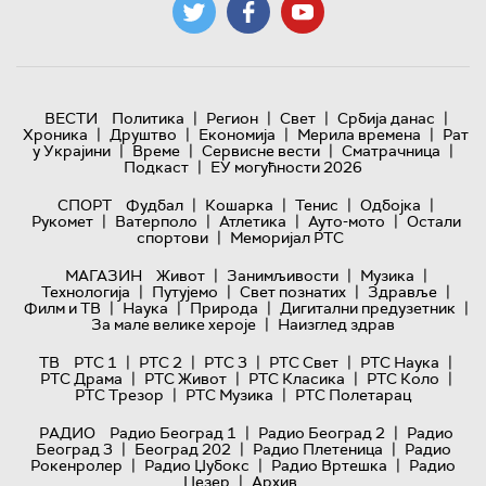
|
|
|
|
ВЕСТИ
Политика
Регион
Свет
Србија данас
|
|
|
|
Хроника
Друштво
Економија
Мерила времена
Рат
|
|
|
|
у Украјини
Време
Сервисне вести
Сматрачница
|
Подкаст
ЕУ могућности 2026
|
|
|
|
СПОРТ
Фудбал
Кошарка
Тенис
Одбојка
|
|
|
|
Рукомет
Ватерполо
Атлетика
Ауто-мото
Остали
|
спортови
Меморијал РТС
|
|
|
МАГАЗИН
Живот
Занимљивости
Музика
|
|
|
|
Технологијa
Путујемо
Свет познатих
Здравље
|
|
|
|
Филм и ТВ
Наука
Природа
Дигитални предузетник
|
За мале велике хероје
Наизглед здрав
|
|
|
|
|
ТВ
РТС 1
РТС 2
РТС 3
РТС Свет
РТС Наука
|
|
|
|
РТС Драма
РТС Живот
РТС Класика
РТС Коло
|
|
РТС Трезор
РТС Музика
РТС Полетарац
|
|
РАДИО
Радио Београд 1
Радио Београд 2
Радио
|
|
|
Београд 3
Београд 202
Радио Плетеница
Радио
|
|
|
Рокенролер
Радио Џубокс
Радио Вртешка
Радио
|
Џезер
Архив