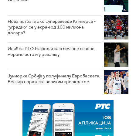
Нова истрага око суперзвезде Клиперса -
"уградио" се у екран од 100 милиона
долара?
Илић за РТС: Најбољи наш меч ове сезоне,
морамо исто и у реваншу
Јуниорке Србије у полуфиналу Евробаскета,
Белгија поражена великим преокретом