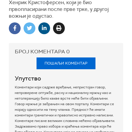
Хенрик Кристоферсен, који је био
првопласирани после прве трке, у другој
вожњи је одустао.
БРОЈ КОМЕНТАРА
0
ПОШАЉИ КОМЕНТАР
Упутство
Коментари који садрже вређање, непристојан говор,
непроверене оптужбе, расну и националну мржњу као и
нетолеранцију било какве врсте неће бити објављени.
Говор мржње је забрањен на овом порталу. Коментари се
морају односити на тему чланка. Предност ће имати
коментари граматички и правописно исправно написани.
Коментаре писане великим словима нећемо објављивати.
Задржавамо право избора и краћења коментара који ће
бити објављени. Коментаре који се односе на уређивачку