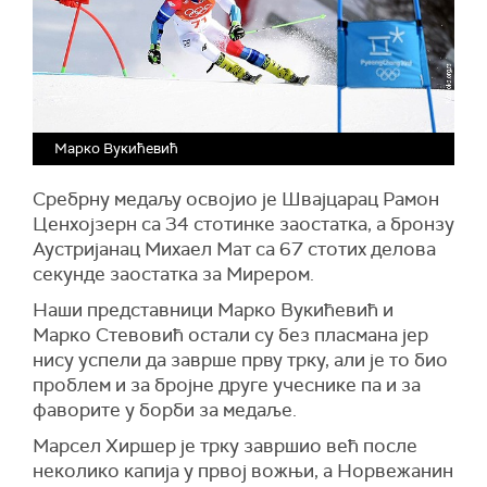
Марко Вукићевић
Сребрну медаљу освојио је Швајцарац Рамон
Ценхојзерн са 34 стотинке заостатка, а бронзу
Аустријанац Михаел Мат са 67 стотих делова
секунде заостатка за Мирером.
Наши представници Марко Вукићевић и
Марко Стевовић остали су без пласмана јер
нису успели да заврше прву трку, али је то био
проблем и за бројне друге учеснике па и за
фаворите у борби за медаље.
Марсел Хиршер је трку завршио већ после
неколико капија у првој вожњи, а Норвежанин