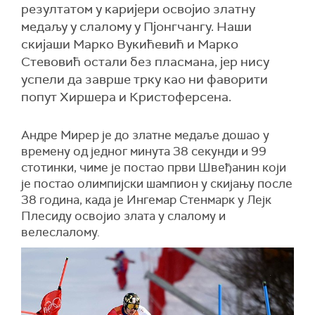
резултатом у каријери освојио златну
медаљу у слалому у Пјонгчангу. Наши
скијаши Марко Вукићевић и Марко
Стевовић остали без пласмана, јер нису
успели да заврше трку као ни фаворити
попут Хиршера и Кристоферсена.
Андре Мирер је до златне медаље дошао у
времену од једног минута 38 секунди и 99
стотинки, чиме је постао први Швеђанин који
је постао олимпијски шампион у скијању после
38 година, када је Ингемар Стенмарк у Лејк
Плесиду освојио злата у слалому и
велеслалому.