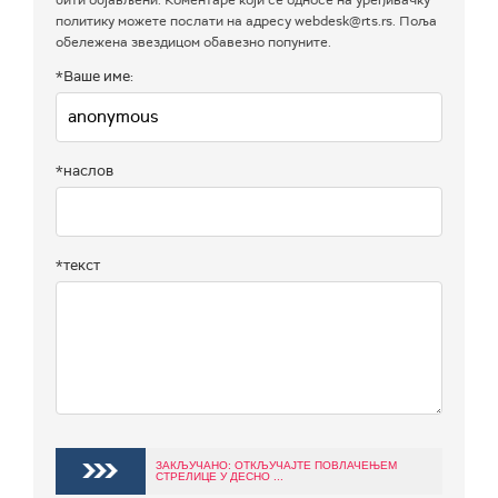
политику можете послати на адресу webdesk@rts.rs. Поља
обележена звездицом обавезно попуните.
*Ваше име:
*наслов
*текст
ЗАКЉУЧАНО: ОТКЉУЧАЈТЕ ПОВЛАЧЕЊЕМ
СТРЕЛИЦЕ У ДЕСНО ...