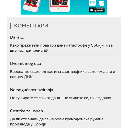
КОМЕНТАРИ
Da, ali...
Како преживети прва три дана катастрофе у Србији, и за
шта нас припрема ЕУ
Dvojnik mog oca
Вероватно свако од нас има свог двојника са којим дели и
сличну ДНК
Nemogućnost tusiranja
Не туширате се сваког дана – не стидите се, то је здраво
Cestitke za uspeh
Да ли сте знали да се најбоље грамофонске ручице
производе у Србији