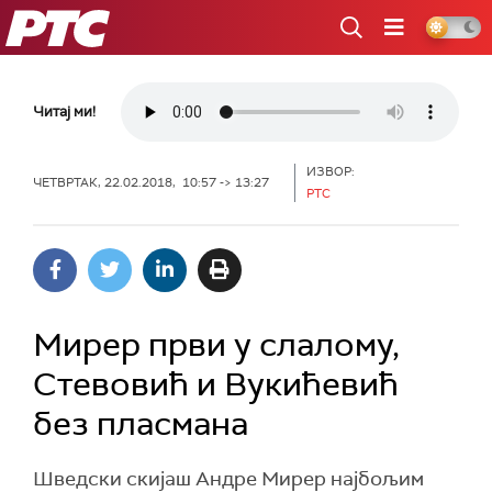
РТС
Читај ми!
ИЗВОР:
ЧЕТВРТАК, 22.02.2018, 10:57 -> 13:27
РТС
Мирер први у слалому,
Стевовић и Вукићевић
без пласмана
Шведски скијаш Андре Мирер најбољим