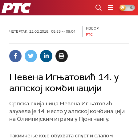
РТС
ИЗВОР:
ЧЕТВРТАК, 22.02.2018, 08:53 -> 09:04
РТС
Невена Игњатовић 14. у
алпској комбинацији
Српска скијашица Невена Игњатовић
заузела је 14. место у алпској комбинацији
на Олимпијским играма у Пјонгчангу.
Такмичење које обухвата спуст и слалом