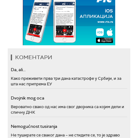
КОМЕНТАРИ
Da, ali...
Како преживети прва три дана катастрофе у Србији, и за
шта нас припрема ЕУ
Dvojnik mog oca
Вероватно свако од нас има свог двојника са којим дели и
сличну ДНК
Nemogućnost tusiranja
Не туширате се сваког дана – не стидите се, то је здраво