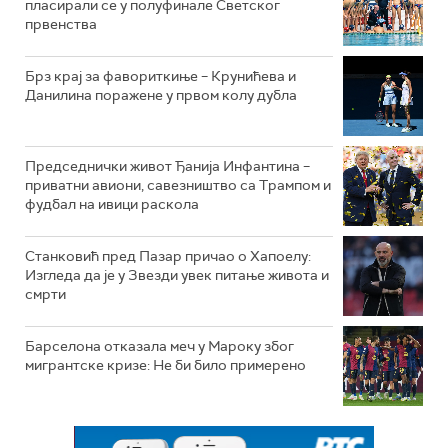
пласирали се у полуфинале Светског
првенства
Брз крај за фавориткиње – Крунићева и
Данилина поражене у првом колу дубла
Председнички живот Ђанија Инфантина –
приватни авиони, савезништво са Трампом и
фудбал на ивици раскола
Станковић пред Пазар причао о Хапоелу:
Изгледа да је у Звезди увек питање живота и
смрти
Барселона отказала меч у Мароку због
мигрантске кризе: Не би било примерено