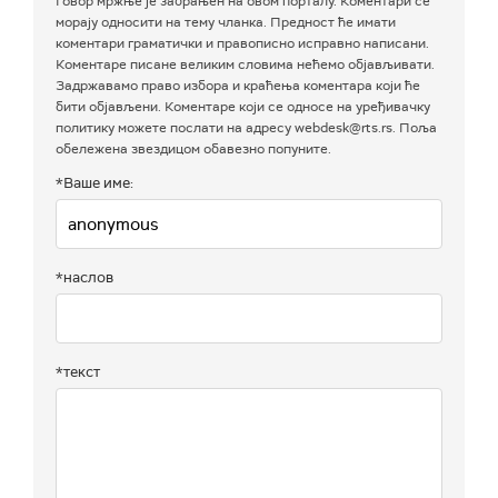
Говор мржње је забрањен на овом порталу. Коментари се
морају односити на тему чланка. Предност ће имати
коментари граматички и правописно исправно написани.
Коментаре писане великим словима нећемо објављивати.
Задржавамо право избора и краћења коментара који ће
бити објављени. Коментаре који се односе на уређивачку
политику можете послати на адресу webdesk@rts.rs. Поља
обележена звездицом обавезно попуните.
*Ваше име:
*наслов
*текст