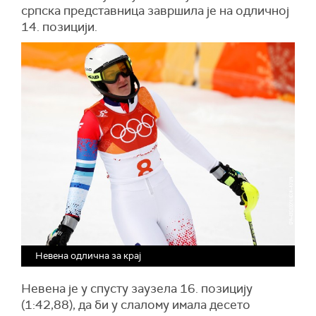
српска представница завршила је на одличној
14. позицији.
Невена одлична за крај
Невена је у спусту заузела 16. позицију
(1:42,88), да би у слалому имала десето