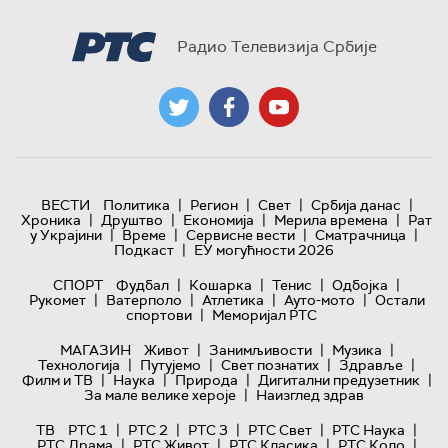
Радио Телевизија Србије
|
|
|
|
ВЕСТИ
Политика
Регион
Свет
Србија данас
|
|
|
|
Хроника
Друштво
Економија
Мерила времена
Рат
|
|
|
|
у Украјини
Време
Сервисне вести
Сматрачница
|
Подкаст
ЕУ могућности 2026
|
|
|
|
СПОРТ
Фудбал
Кошарка
Тенис
Одбојка
|
|
|
|
Рукомет
Ватерполо
Атлетика
Ауто-мото
Остали
|
спортови
Меморијал РТС
|
|
|
МАГАЗИН
Живот
Занимљивости
Музика
|
|
|
|
Технологијa
Путујемо
Свет познатих
Здравље
|
|
|
|
Филм и ТВ
Наука
Природа
Дигитални предузетник
|
За мале велике хероје
Наизглед здрав
|
|
|
|
|
ТВ
РТС 1
РТС 2
РТС 3
РТС Свет
РТС Наука
|
|
|
|
РТС Драма
РТС Живот
РТС Класика
РТС Коло