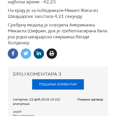
најбоље време - 42,23.
На крају је за победницом Мишел Жиси из
Швајцарске заостала 4,21 секунду.
Сребрну медаљу је освојила Американка
Микаела Шифрин, док је трећепласирана била
још једна швајцарска скијашица Венди
Холденер.
БРОЈ КОМЕНТАРА
3
ПОШАЉИ КОМЕНТАР
(четвртак, 22.феб.2018 10:22)
Пошаљи одговор
anonymous
uspeh
Bravo Nevena!