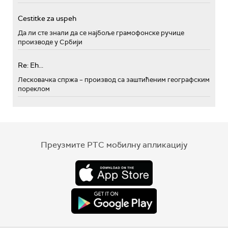
Cestitke za uspeh
Да ли сте знали да се најбоље грамофонске ручице
производе у Србији
Re: Eh...
Лесковачка спржа – производ са заштићеним географским
пореклом
Преузмите РТС мобилну апликацију