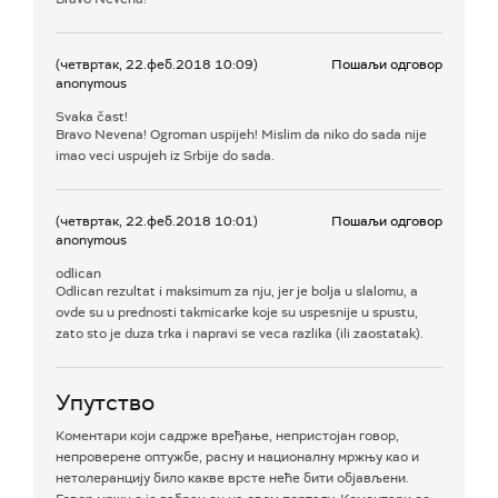
(четвртак, 22.феб.2018 10:09)
Пошаљи одговор
anonymous
Svaka čast!
Bravo Nevena! Ogroman uspijeh! Mislim da niko do sada nije
imao veci uspujeh iz Srbije do sada.
(четвртак, 22.феб.2018 10:01)
Пошаљи одговор
anonymous
odlican
Odlican rezultat i maksimum za nju, jer je bolja u slalomu, a
ovde su u prednosti takmicarke koje su uspesnije u spustu,
zato sto je duza trka i napravi se veca razlika (ili zaostatak).
Упутство
Коментари који садрже вређање, непристојан говор,
непроверене оптужбе, расну и националну мржњу као и
нетолеранцију било какве врсте неће бити објављени.