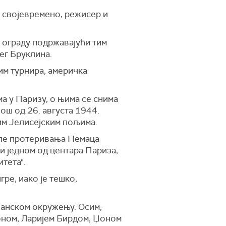
, својевремено, режисер и
у ограду подржавајући тим
ег Бруклина.
им турнира, америчка
а у Паризу, о њима се снима
ош од 26. августа 1944.
им Јелисејским пољима.
сле протеривања Немаца
и једном од центара Париза,
итета".
ре, иако је тешко,
фанском окружењу. Осим,
соном, Ларијем Бирдом, Џоном