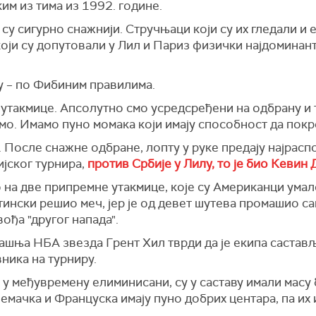
им из тима из 1992. године.
 су сигурно снажнији. Стручњаци који су их гледали и 
 који су допутовали у Лил и Париз физички најдоминант
ру – по Фибиним правилима.
е утакмице. Апсолутно смо усредсређени на одбрану и 
мо. Имамо пуно момака који имају способност да покре
 После снажне одбране, лопту у руке предају најрасп
ијског турнира,
против Србије у Лилу, то је био Кевин 
о на две припремне утакмице, које су Американци ума
тински решио меч, јер је од девет шутева промашио са
ођа "другог напада".
дашња НБА звезда Грент Хил тврди да је екипа састављ
ника на турниру.
су у међувремену елиминисани, су у саставу имали масу 
емачка и Француска имају пуно добрих центара, па их 