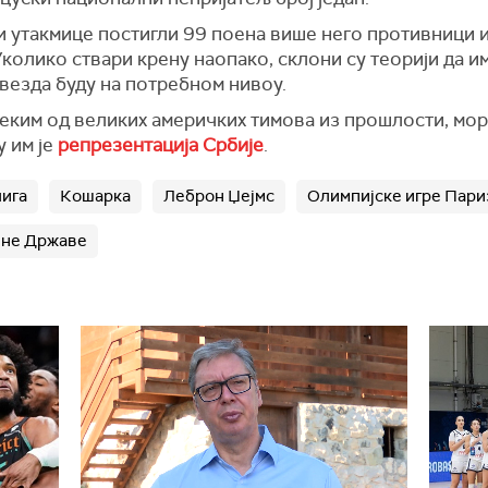
 утакмице постигли 99 поена више него противници и 
колико ствари крену наопако, склони су теорији да им
везда буду на потребном нивоу.
неким од великих америчких тимова из прошлости, мор
у им је
репрезентација Србије
.
ига
Кошарка
Леброн Џејмс
Олимпијске игре Пари
ене Државе