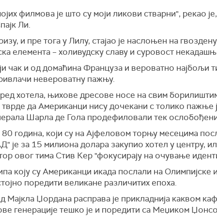
ојих филмова је што су моји ликови стварни", рекао је
пајк Ли.
изу, и пре тога у Лилу, стајао је наслоњен на гвозден
ска елемента – холивудску славу и суровост некадашњ
ји чак и од домаћина Француза и вероватно најбољи т
привлачи невероватну пажњу.
пред хотела, њихове дресове носе на свим борилиштим
 тврде да Американци нису дочекани с толико пажње ј
генерала Шарла де Гола продефиловали тек ослобођен
 80 година, који су на Ајфеловом торњу месецима по
" је за 15 милиона долара закупио хотел у центру, ил
ктор овог тима Стив Кер "фокусирају на очување идент
ипа коју су Американци икада послали на Олимпијске иг
стојно поредити великане различитих епоха.
од Мајкла Џордана расправа је прикладнија каквом ка
 ове генерације тешко је и поредити са Меџиком Џон