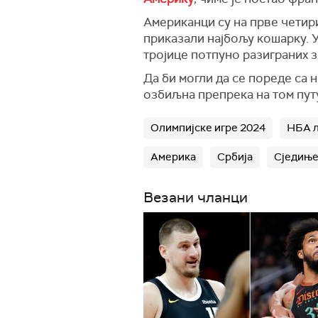
Американци су на прве четири
приказали најбољу кошарку. У
тројице потпуно разиграних з
Да би могли да се пореде са 
озбиљна препрека на том пут
Олимпијске игре 2024
НБА л
Америка
Србија
Сједињ
Везани чланци