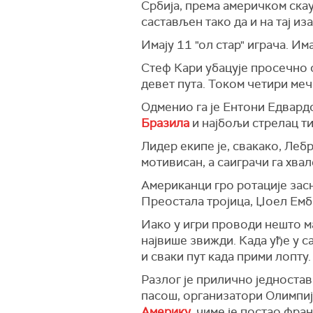
Србија, према америчком скау
састављен тако да и на тај и
Имају 11 "ол стар" играча. Им
Стеф Кари убацује просечно с
девет пута. Током четири меча
Одменио га је Ентони Едвардс,
Бразила
и најбољи стрелац ти
Лидер екипе је, свакако, Леб
мотивисан, а саиграчи га хвал
Американци гро ротације засн
Преостала тројица, Џоел Емби
Иако у игри проводи нешто м
највише звижди. Када уђе у с
и сваки пут када прими лопту.
Разлог је прилично једностав
пасош, организатори Олимпијс
Америку
, чиме је постао фра