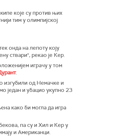
екипе које су против њих
нији тим у олимпијској
тек онда на лепоту коју
ну ствари", рекао је Кер.
оложенијем играчу у том
Дурант
.
ло изгубили од Немачке и
мо један и убацио укупно 23
ена како би могла да игра
бекова, па су и Хил и Кер у
имају и Американци.