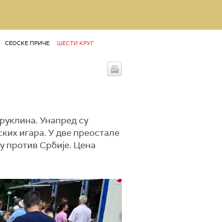
СЕОСКЕ ПРИЧЕ
ШЕСТИ КРУГ
Бруклина. Унапред су
ких игара. У две преостале
ју против Србије. Цена