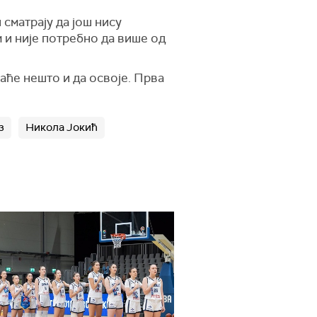
сматрају да још нису
 и није потребно да више од
аће нешто и да освоје. Прва
з
Никола Јокић