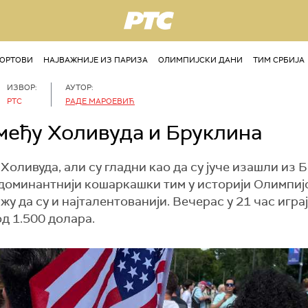
РТС
ОРТОВИ
НАЈВАЖНИЈЕ ИЗ ПАРИЗА
ОЛИМПИЈСКИ ДАНИ
ТИМ СРБИЈА
ИЗВОР:
АУТОР:
РТС
РАДЕ МАРОЕВИЋ
међу Холивуда и Бруклина
Холивуда, али су гладни као да су јуче изашли из 
доминантнији кошаркашки тим у историји Олимпијс
у да су и најталентованији. Вечерас у 21 час игра
од 1.500 долара.