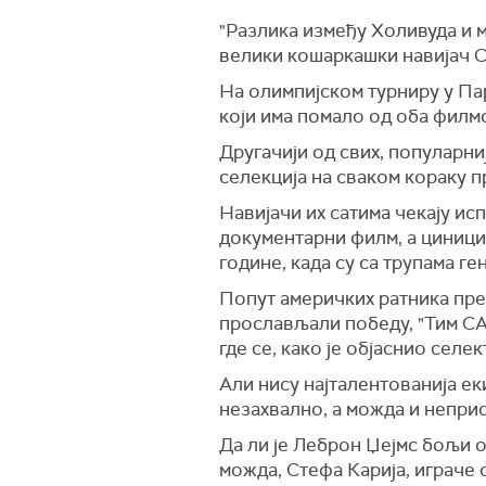
"Разлика између Холивуда и м
велики кошаркашки навијач С
На олимпијском турниру у Пар
који има помало од оба филм
Другачији од свих, популарни
селекција на сваком кораку 
Навијачи их сатима чекају ис
документарни филм, а циници
године, када су са трупама 
Попут америчких ратника пре
прослављали победу, "Тим САД
где се, како је објаснио селе
Али нису најталентованија ек
незахвално, а можда и непри
Да ли је Леброн Џејмс бољи 
можда, Стефа Карија, играче