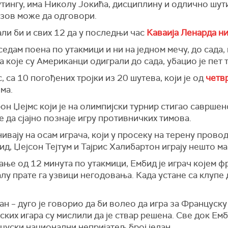
тингу, има Николу Јокића, дисциплину и одлично шути
зазов може да одговори.
али би и свих 12 да у последњи час
Каваија Ленарда н
едам поена по утакмици и ни на једном мечу, до сада,
 које су Американци одиграли до сада, убацио је пет т
 са 10 погођених тројки из 20 шутева, који је од
четв
ма.
рон Џејмс који је на олимпијски турнир стигао саврше
е да сјајно познаје игру противничких тимова.
ивају на осам играча, који у просеку на терену прово
д, Џејсон Тејтум и Тајрис Халибартон играју нешто ма
ање од 12 минута по утакмици, Ембид је играч којем 
алу прате га узвици негодовања. Када устане са клупе 
ан – дуго је говорио да би волео да игра за Француску
ких игара су мислили да је ствар решена. Све док Ем
нцуски национални непријатељ број један.