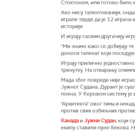
Стоктоном, или готово било к
Ако нису талентованији, онда
играле тврде да је 12 играча
историји.
И играју сасвим другачију иг
"Ми знамо како се добијају т
доноси таленат који поседује
Играју прилично једноставно.
тренутку. На отварању олимп
Мада због повреде није игра
Јужног Судана, Дурант је суш
поена. У Керовом систему је в
"Архитекта" овог тима и нека
против свих озбиљних против
Канада
и
Јужни Судан
, који 
екипу ставили пуно бекова. Н