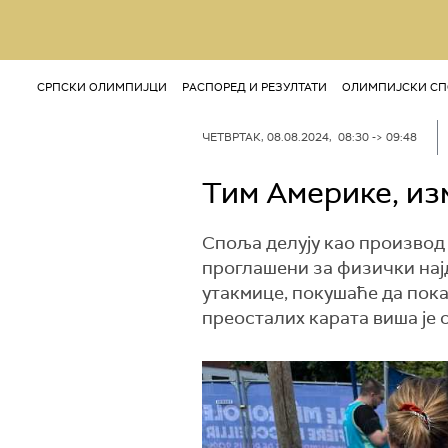
СРПСКИ ОЛИМПИЈЦИ
РАСПОРЕД И РЕЗУЛТАТИ
ОЛИМПИЈСКИ СП
ЧЕТВРТАК, 08.08.2024, 08:30 -> 09:48
Тим Америке, из
Споља делују као производ 
проглашени за физички нај
утакмице, покушаће да покаж
преосталих карата вишa је 