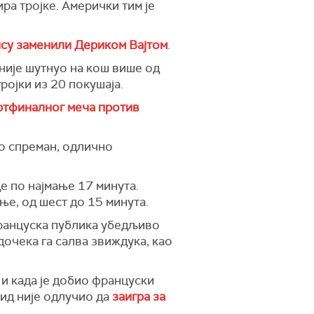
ра тројке. Амерички тим је
ису заменили Дериком Вајтом
.
 није шутнуо на кош више од
ројки из 20 покушаја.
ртфиналног меча против
но спреман, одлично
де по најмање 17 минута.
ње, од шест до 15 минута.
француска публика убедљиво
дочека га салва звиждука, као
 и када је добио француски
бид није одлучио да
заигра за