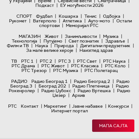
|
|
|
|
у Украјини
Време
Сервисне вести
Сматрачница
|
Подкаст
ЕУ могућности 2026
|
|
|
|
СПОРТ
Фудбал
Кошарка
Тенис
Одбојка
|
|
|
|
Рукомет
Ватерполо
Атлетика
Ауто-мото
Остали
|
спортови
Меморијал РТС
|
|
|
МАГАЗИН
Живот
Занимљивости
Музика
|
|
|
|
Технологијa
Путујемо
Свет познатих
Здравље
|
|
|
|
Филм и ТВ
Наука
Природа
Дигитални предузетник
|
За мале велике хероје
Наизглед здрав
|
|
|
|
|
ТВ
РТС 1
РТС 2
РТС 3
РТС Свет
РТС Наука
|
|
|
|
РТС Драма
РТС Живот
РТС Класика
РТС Коло
|
|
РТС Трезор
РТС Музика
РТС Полетарац
|
|
РАДИО
Радио Београд 1
Радио Београд 2
Радио
|
|
|
Београд 3
Београд 202
Радио Плетеница
Радио
|
|
|
Рокенролер
Радио Џубокс
Радио Вртешка
Радио
|
Џезер
Архив
|
|
|
|
РТС
Контакт
Маркетинг
Јавне набавке
Конкурси
Интернет портал
МАПА САЈТА