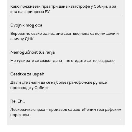
Како преживети прва три дана катастрофе у Србији, и за
шта нас припрема ЕУ
Dvojnik mog oca
Вероватно свако од нас има свог двојника са којим дели и
сличну ДНК
Nemogućnost tusiranja
Не туширате се сваког дана – не стидите се, то је здраво
Cestitke za uspeh
Да ли сте знали да се најбоље грамофонске ручице
производе у Србији
Re: Eh...
Лесковачка спржа – производ са заштићеним географским
пореклом