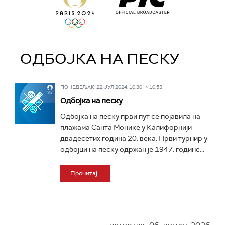
ОДБОЈКА НА ПЕСКУ
ПОНЕДЕЉАК, 22. ЈУЛ 2024, 10:30 -> 10:53
Одбојка на песку
Одбојка на песку први пут се појавила на
плажама Санта Монике у Калифорнији
двадесетих година 20. века. Први турнир у
одбојци на песку одржан је 1947. године...
Прочитај