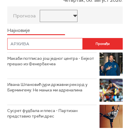
четвртак, 06. август 2026.
Прогноза
Најновије
Макаби потписао још једног центра - Бејкот
прешао из Фенербахчеа
Ивана Шпановић јури државни рекорд у
Бирмингему: Не мањка ми адреналина
Сусрет фудбала и плеса - Партизан
представио трећи дрес