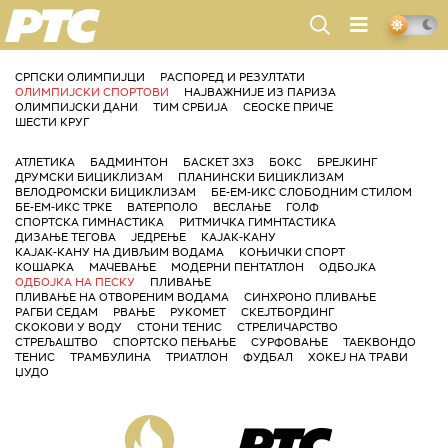
РТС
СРПСКИ ОЛИМПИЈЦИ
РАСПОРЕД И РЕЗУЛТАТИ
ОЛИМПИЈСКИ СПОРТОВИ
НАЈВАЖНИЈЕ ИЗ ПАРИЗА
ОЛИМПИЈСКИ ДАНИ
ТИМ СРБИЈА
СЕОСКЕ ПРИЧЕ
ШЕСТИ КРУГ
АТЛЕТИКА
БАДМИНТОН
БАСКЕТ 3X3
БОКС
БРЕЈКИНГ
ДРУМСКИ БИЦИКЛИЗАМ
ПЛАНИНСКИ БИЦИКЛИЗАМ
ВЕЛОДРОМСКИ БИЦИКЛИЗАМ
БЕ-ЕМ-ИКС СЛОБОДНИМ СТИЛОМ
БЕ-ЕМ-ИКС ТРКЕ
ВАТЕРПОЛО
ВЕСЛАЊЕ
ГОЛФ
СПОРТСКА ГИМНАСТИКА
РИТМИЧКА ГИМНТАСТИКА
ДИЗАЊЕ ТЕГОВА
ЈЕДРЕЊЕ
КАЈАК-КАНУ
КАЈАК-КАНУ НА ДИВЉИМ ВОДАМА
КОЊИЧКИ СПОРТ
КОШАРКА
МАЧЕВАЊЕ
МОДЕРНИ ПЕНТАТЛОН
ОДБОЈКА
ОДБОЈКА НА ПЕСКУ
ПЛИВАЊЕ
ПЛИВАЊЕ НА ОТВОРЕНИМ ВОДАМА
СИНХРОНО ПЛИВАЊЕ
РАГБИ СЕДАМ
РВАЊЕ
РУКОМЕТ
СКЕЈТБОРДИНГ
СКОКОВИ У ВОДУ
СТОНИ ТЕНИС
СТРЕЛИЧАРСТВО
СТРЕЉАШТВО
СПОРТСКО ПЕЊАЊЕ
СУРФОВАЊЕ
ТАЕКВОНДО
ТЕНИС
ТРАМБУЛИНА
ТРИАТЛОН
ФУДБАЛ
ХОКЕЈ НА ТРАВИ
ЏУДО