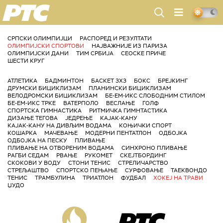
РТС
СРПСКИ ОЛИМПИЈЦИ
РАСПОРЕД И РЕЗУЛТАТИ
ОЛИМПИЈСКИ СПОРТОВИ
НАЈВАЖНИЈЕ ИЗ ПАРИЗА
ОЛИМПИЈСКИ ДАНИ
ТИМ СРБИЈА
СЕОСКЕ ПРИЧЕ
ШЕСТИ КРУГ
АТЛЕТИКА
БАДМИНТОН
БАСКЕТ 3X3
БОКС
БРЕЈКИНГ
ДРУМСКИ БИЦИКЛИЗАМ
ПЛАНИНСКИ БИЦИКЛИЗАМ
ВЕЛОДРОМСКИ БИЦИКЛИЗАМ
БЕ-ЕМ-ИКС СЛОБОДНИМ СТИЛОМ
БЕ-ЕМ-ИКС ТРКЕ
ВАТЕРПОЛО
ВЕСЛАЊЕ
ГОЛФ
СПОРТСКА ГИМНАСТИКА
РИТМИЧКА ГИМНТАСТИКА
ДИЗАЊЕ ТЕГОВА
ЈЕДРЕЊЕ
КАЈАК-КАНУ
КАЈАК-КАНУ НА ДИВЉИМ ВОДАМА
КОЊИЧКИ СПОРТ
КОШАРКА
МАЧЕВАЊЕ
МОДЕРНИ ПЕНТАТЛОН
ОДБОЈКА
ОДБОЈКА НА ПЕСКУ
ПЛИВАЊЕ
ПЛИВАЊЕ НА ОТВОРЕНИМ ВОДАМА
СИНХРОНО ПЛИВАЊЕ
РАГБИ СЕДАМ
РВАЊЕ
РУКОМЕТ
СКЕЈТБОРДИНГ
СКОКОВИ У ВОДУ
СТОНИ ТЕНИС
СТРЕЛИЧАРСТВО
СТРЕЉАШТВО
СПОРТСКО ПЕЊАЊЕ
СУРФОВАЊЕ
ТАЕКВОНДО
ТЕНИС
ТРАМБУЛИНА
ТРИАТЛОН
ФУДБАЛ
ХОКЕЈ НА ТРАВИ
ЏУДО