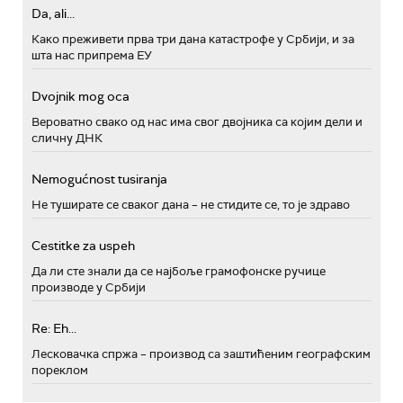
Da, ali...
Како преживети прва три дана катастрофе у Србији, и за
шта нас припрема ЕУ
Dvojnik mog oca
Вероватно свако од нас има свог двојника са којим дели и
сличну ДНК
Nemogućnost tusiranja
Не туширате се сваког дана – не стидите се, то је здраво
Cestitke za uspeh
Да ли сте знали да се најбоље грамофонске ручице
производе у Србији
Re: Eh...
Лесковачка спржа – производ са заштићеним географским
пореклом