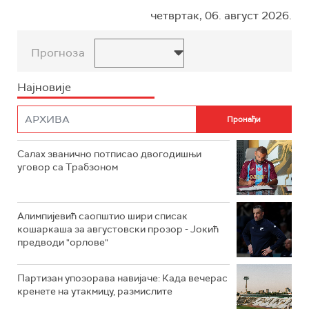
четвртак, 06. август 2026.
Прогноза
Најновије
Салах званично потписао двогодишњи
уговор са Трабзоном
Алимпијевић саопштио шири списак
кошаркаша за августовски прозор - Јокић
предводи "орлове"
Партизан упозорава навијаче: Када вечерас
кренете на утакмицу, размислите