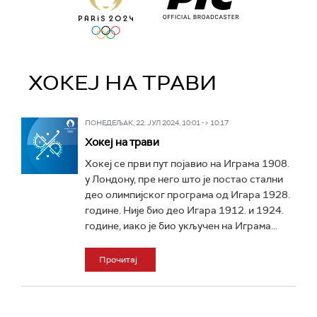
ХОКЕЈ НА ТРАВИ
ПОНЕДЕЉАК, 22. ЈУЛ 2024, 10:01 -> 10:17
Хокеј на трави
Хокеј се први пут појавио на Играма 1908.
у Лондону, пре него што је постао стални
део олимпијског програма од Игара 1928.
године. Није био део Игара 1912. и 1924.
године, иако је био укључен на Играма...
Прочитај