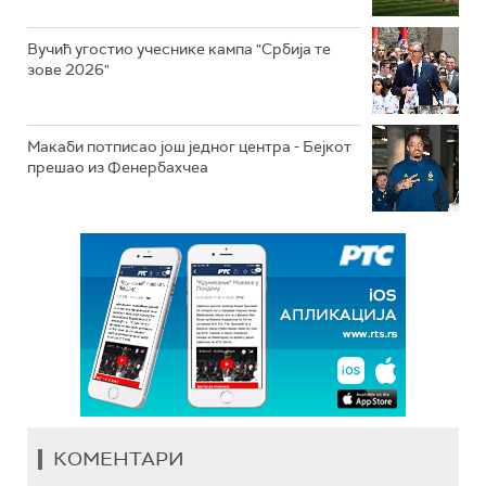
Вучић угостио учеснике кампа "Србија те
зове 2026"
Макаби потписао још једног центра - Бејкот
прешао из Фенербахчеа
КОМЕНТАРИ