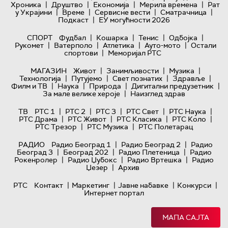
|
|
|
|
Хроника
Друштво
Економија
Мерила времена
Рат
|
|
|
|
у Украјини
Време
Сервисне вести
Сматрачница
|
Подкаст
ЕУ могућности 2026
|
|
|
|
СПОРТ
Фудбал
Кошарка
Тенис
Одбојка
|
|
|
|
Рукомет
Ватерполо
Атлетика
Ауто-мото
Остали
|
спортови
Меморијал РТС
|
|
|
МАГАЗИН
Живот
Занимљивости
Музика
|
|
|
|
Технологијa
Путујемо
Свет познатих
Здравље
|
|
|
|
Филм и ТВ
Наука
Природа
Дигитални предузетник
|
За мале велике хероје
Наизглед здрав
|
|
|
|
|
ТВ
РТС 1
РТС 2
РТС 3
РТС Свет
РТС Наука
|
|
|
|
РТС Драма
РТС Живот
РТС Класика
РТС Коло
|
|
РТС Трезор
РТС Музика
РТС Полетарац
|
|
РАДИО
Радио Београд 1
Радио Београд 2
Радио
|
|
|
Београд 3
Београд 202
Радио Плетеница
Радио
|
|
|
Рокенролер
Радио Џубокс
Радио Вртешка
Радио
|
Џезер
Архив
|
|
|
|
РТС
Контакт
Маркетинг
Јавне набавке
Конкурси
Интернет портал
МАПА САЈТА