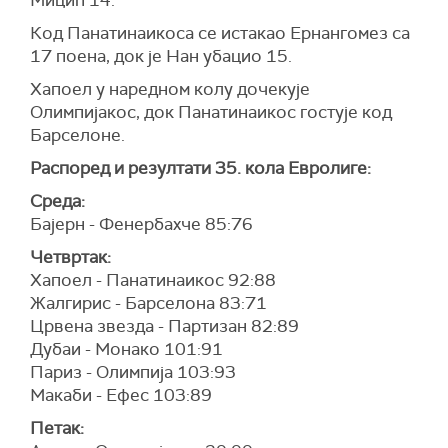
Мицић 14.
Код Панатинаикоса се истакао Ернангомез са
17 поена, док је Нан убацио 15.
Хапоел у наредном колу дочекује
Олимпијакос, док Панатинаикос гостује код
Барселоне.
Распоред и резултати 35. кола Евролиге:
Среда:
Бајерн - Фенербахче 85:76
Четвртак:
Хапоел - Панатинаикос 92:88
Жалгирис - Барселона 83:71
Црвена звезда - Партизан 82:89
Дубаи - Монако 101:91
Париз - Олимпија 103:93
Макаби - Ефес 103:89
Петак: