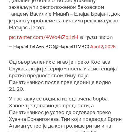
Домаћин је боље отворио утакмицу
захваљујући расположеном бековском
тандему Василије Мицић – Елајџа Брајант, док
је рано у проблеме са личним грешкама ушао
Матијас Лесор.
pic.twitter.com/4Wo4iZq1zH
הסיפור נמשך 🧣
— Hapoel Tel Aviv BC (@HapoelTLVBC)
April 2, 2026
Одговор зелених стигао је преко Костаса
Слукаса, који је серијом поена и асистенција
вратио предност свом тиму, па је
Панатинаикос после прве деонице водио
21:20.
У наставку се водила изједначена борба,
Хапоел је долазио до предности, а
Панатинаикос је успео да одговара преко
Хуанча Ернангомеза. Тим који предводи Ергин
Атаман успео је да контролише ритам и на