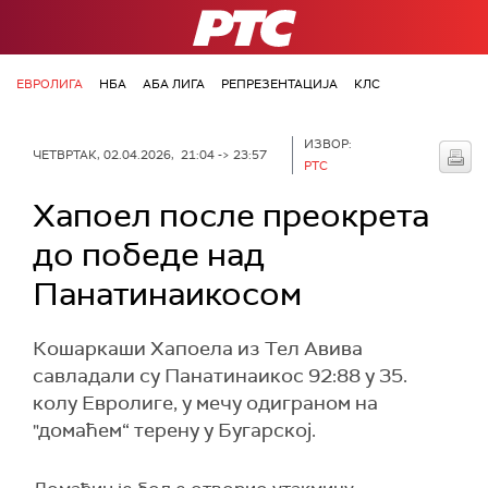
РТС
ЕВРОЛИГА
НБА
АБА ЛИГА
РЕПРЕЗЕНТАЦИЈА
КЛС
ИЗВОР:
ЧЕТВРТАК, 02.04.2026, 21:04 -> 23:57
РТС
Хапоел после преокрета
до победе над
Панатинаикосом
Кошаркаши Хапоела из Тел Авива
савладали су Панатинаикос 92:88 у 35.
колу Евролиге, у мечу одиграном на
"домаћем“ терену у Бугарској.