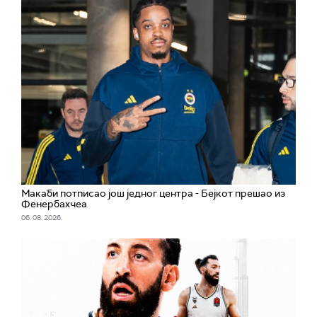
Макаби потписао још једног центра - Бејкот прешао из
Фенербахчеа
06. 08. 2026.