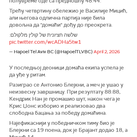
полувреме оде са предношћу 48:44.
Трећу четвртину обележио је Василије Мицић,
али његова одлична партија није била
довољна да "домаћи" дођу до преокрета.
שלשה חציונית של קולין מלקולם:
pic.twitter.com/wcADHa5tw1
— Hapoel Tel Aviv BC (@HapoelTLVBC)
April 2, 2026
У последњој деоници домаћа екипа успела је
да уђе у ритам.
Разиграо се Антонио Блејкни, а меч је ушао у
неизвесну завршницу. При резултату 88:88,
Кендрик Нан је промашио шут, након чега је
Крис Џонс изборио и реализовао два
слободна бацања за победу домаћина.
Најефикаснији у победничком тиму био је
Блејкни са 19 поена, док је Брајант додао 18, а