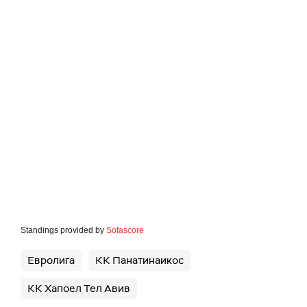
Standings provided by
Sofascore
Евролига
КК Панатинаикос
КК Хапоел Тел Авив