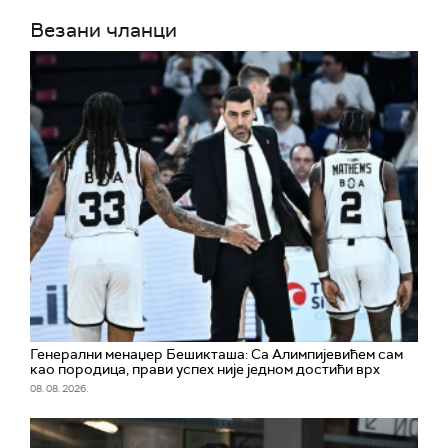
Везани чланци
Генерални менаџер Бешикташа: Са Алимпијевићем сам
као породица, прави успех није једном достићи врх
08. 08. 2026.