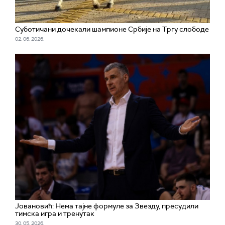
Суботичани дочекали шампионе Србије на Тргу слободе
02. 06. 2026.
Јовановић: Нема тајне формуле за Звезду, пресудили
тимска игра и тренутак
30. 05. 2026.