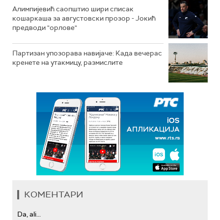
Алимпијевић саопштио шири списак
кошаркаша за августовски прозор - Јокић
предводи "орлове"
Партизан упозорава навијаче: Када вечерас
кренете на утакмицу, размислите
КОМЕНТАРИ
Da, ali...