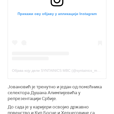
Прикажи ову објаву у апликацији Instagram
Објава коју дели SYNTAINICS MBC (@syntainics_mbc)
Јовановић је тренутно и један од помоћника
селектора Душана Алимпијевића у
репрезентацији Србије.
До сада је у каријери освојио државно
првенство и Куп Босне и Херцеговине са