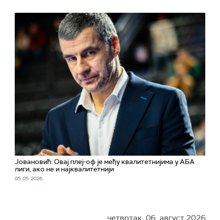
Јовановић: Овај плеј-оф је међу квалитетнијима у АБА
лиги, ако не и најквалитетнији
05. 05. 2026.
четвртак, 06. август 2026.