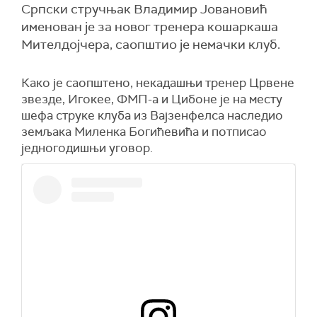
Српски стручњак Владимир Јовановић
именован је за новог тренера кошаркаша
Мителдојчера, саопштио је немачки клуб.
Како је саопштено, некадашњи тренер Црвене
звезде, Игокее, ФМП-а и Цибоне је на месту
шефа струке клуба из Вајзенфелса наследио
земљака Миленка Богићевића и потписао
једногодишњи уговор.