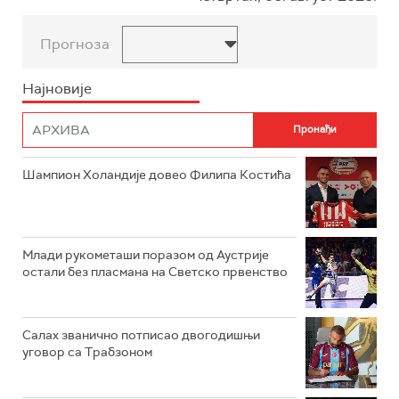
Прогноза
Најновије
Шампион Холандије довео Филипа Костића
Млади рукометаши поразом од Аустрије
остали без пласмана на Светско првенство
Салах званично потписао двогодишњи
уговор са Трабзоном