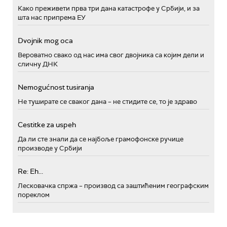
Како преживети прва три дана катастрофе у Србији, и за
шта нас припрема ЕУ
Dvojnik mog oca
Вероватно свако од нас има свог двојника са којим дели и
сличну ДНК
Nemogućnost tusiranja
Не туширате се сваког дана – не стидите се, то је здраво
Cestitke za uspeh
Да ли сте знали да се најбоље грамофонске ручице
производе у Србији
Re: Eh...
Лесковачка спржа – производ са заштићеним географским
пореклом