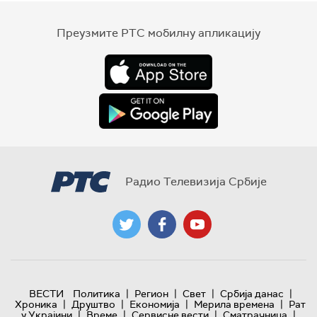
Преузмите РТС мобилну апликацију
Радио Телевизија Србије
|
|
|
|
ВЕСТИ
Политика
Регион
Свет
Србија данас
|
|
|
|
Хроника
Друштво
Економија
Мерила времена
Рат
|
|
|
|
у Украјини
Време
Сервисне вести
Сматрачница