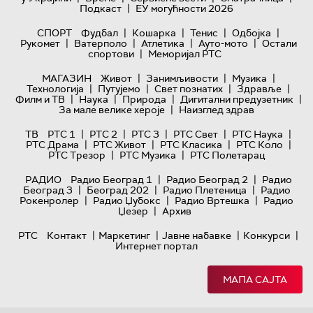
|
Подкаст
ЕУ могућности 2026
|
|
|
|
СПОРТ
Фудбал
Кошарка
Тенис
Одбојка
|
|
|
|
Рукомет
Ватерполо
Атлетика
Ауто-мото
Остали
|
спортови
Меморијал РТС
|
|
|
МАГАЗИН
Живот
Занимљивости
Музика
|
|
|
|
Технологијa
Путујемо
Свет познатих
Здравље
|
|
|
|
Филм и ТВ
Наука
Природа
Дигитални предузетник
|
За мале велике хероје
Наизглед здрав
|
|
|
|
|
ТВ
РТС 1
РТС 2
РТС 3
РТС Свет
РТС Наука
|
|
|
|
РТС Драма
РТС Живот
РТС Класика
РТС Коло
|
|
РТС Трезор
РТС Музика
РТС Полетарац
|
|
РАДИО
Радио Београд 1
Радио Београд 2
Радио
|
|
|
Београд 3
Београд 202
Радио Плетеница
Радио
|
|
|
Рокенролер
Радио Џубокс
Радио Вртешка
Радио
|
Џезер
Архив
|
|
|
|
РТС
Контакт
Маркетинг
Јавне набавке
Конкурси
Интернет портал
МАПА САЈТА