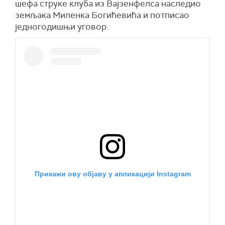
шефа струке клуба из Вајзенфелса наследио
земљака Миленка Богићевића и потписао
једногодишњи уговор.
Прикажи ову објаву у апликацији Instagram