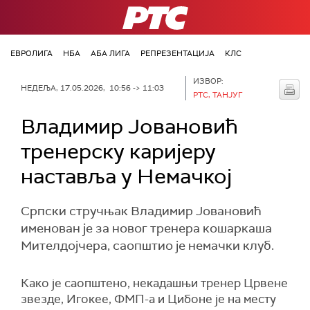
РТС
ЕВРОЛИГА
НБА
АБА ЛИГА
РЕПРЕЗЕНТАЦИЈА
КЛС
ИЗВОР:
НЕДЕЉА, 17.05.2026, 10:56 -> 11:03
РТС, ТАНЈУГ
Владимир Јовановић
тренерску каријеру
наставља у Немачкој
Српски стручњак Владимир Јовановић
именован је за новог тренера кошаркаша
Мителдојчера, саопштио је немачки клуб.
Како је саопштено, некадашњи тренер Црвене
звезде, Игокее, ФМП-а и Цибоне је на месту