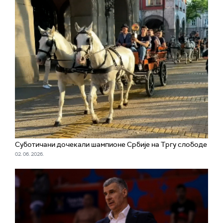
Суботичани дочекали шампионе Србије на Тргу слободе
02. 06. 2026.