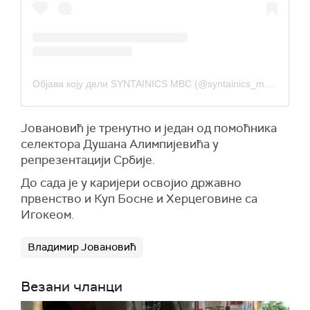
Објава коју дели SYNTAINICS MBC (@syntainics_mbc)
Јовановић је тренутно и један од помоћника
селектора Душана Алимпијевића у
репрезентацији Србије.
До сада је у каријери освојио државно
првенство и Куп Босне и Херцеговине са
Игокеом.
Владимир Јовановић
Везани чланци