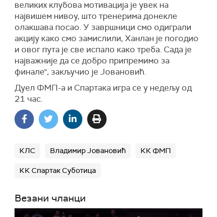
великих клубова мотивација је увек на
највишем нивоу, што тренерима донекле
олакшава посао. У завршници смо одиграли
акцију како смо замислили, Ханлан је погодио
и овог пута је све испало како треба. Сада је
најважније да се добро припремимо за
финале", закључио је Јовановић.
Дуел ФМП-а и Спартака игра се у недељу од
21 час.
КЛС
Владимир Јовановић
КК ФМП
КК Спартак Суботица
Везани чланци