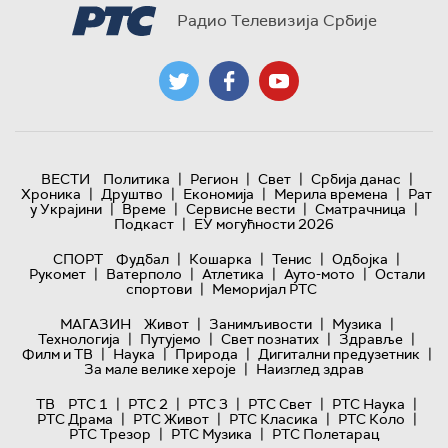
Радио Телевизија Србије
|
|
|
|
ВЕСТИ
Политика
Регион
Свет
Србија данас
|
|
|
|
Хроника
Друштво
Економија
Мерила времена
Рат
|
|
|
|
у Украјини
Време
Сервисне вести
Сматрачница
|
Подкаст
ЕУ могућности 2026
|
|
|
|
СПОРТ
Фудбал
Кошарка
Тенис
Одбојка
|
|
|
|
Рукомет
Ватерполо
Атлетика
Ауто-мото
Остали
|
спортови
Меморијал РТС
|
|
|
МАГАЗИН
Живот
Занимљивости
Музика
|
|
|
|
Технологијa
Путујемо
Свет познатих
Здравље
|
|
|
|
Филм и ТВ
Наука
Природа
Дигитални предузетник
|
За мале велике хероје
Наизглед здрав
|
|
|
|
|
ТВ
РТС 1
РТС 2
РТС 3
РТС Свет
РТС Наука
|
|
|
|
РТС Драма
РТС Живот
РТС Класика
РТС Коло
|
|
РТС Трезор
РТС Музика
РТС Полетарац