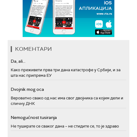
КОМЕНТАРИ
Da, ali...
Како преживети прва три дана катастрофе у Србији, и за
шта нас припрема ЕУ
Dvojnik mog oca
Вероватно свако од нас има свог двојника са којим дели и
сличну ДНК
Nemogućnost tusiranja
Не туширате се сваког дана – не стидите се, то је здраво