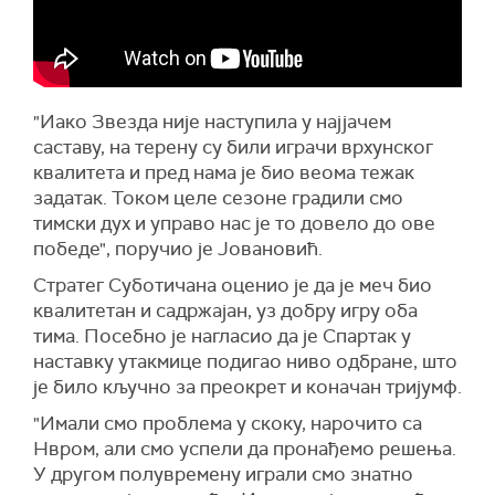
"Иако Звезда није наступила у најјачем
саставу, на терену су били играчи врхунског
квалитета и пред нама је био веома тежак
задатак. Током целе сезоне градили смо
тимски дух и управо нас је то довело до ове
победе", поручио је Јовановић.
Стратег Суботичана оценио је да је меч био
квалитетан и садржајан, уз добру игру оба
тима. Посебно је нагласио да је Спартак у
наставку утакмице подигао ниво одбране, што
је било кључно за преокрет и коначан тријумф.
"Имали смо проблема у скоку, нарочито са
Нвром, али смо успели да пронађемо решења.
У другом полувремену играли смо знатно