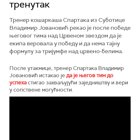
тренутак
Тренер кошаркаша Спартака из Суботице
Владимир Јовановић рекао је после победе
његовог тима над Црвеном звездом да је
екипа веровала у победу и да нема тајну
формулу за тријумфе над црвено-белима.
После утакмице, тренер Спартака Владимир
Јовановић истакао је
да је његов тим до
успеха
стигао захваљујући заједништву и вери
у сопствене могућности.