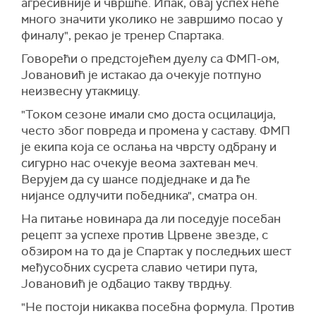
агресивније и чвршће. Ипак, овај успех неће
много значити уколико не завршимо посао у
финалу", рекао је тренер Спартака.
Говорећи о предстојећем дуелу са ФМП-ом,
Јовановић је истакао да очекује потпуно
неизвесну утакмицу.
"Током сезоне имали смо доста осцилација,
често због повреда и промена у саставу. ФМП
је екипа која се ослања на чврсту одбрану и
сигурно нас очекује веома захтеван меч.
Верујем да су шансе подједнаке и да ће
нијансе одлучити победника", сматра он.
На питање новинара да ли поседује посебан
рецепт за успехе против Црвене звезде, с
обзиром на то да је Спартак у последњих шест
међусобних сусрета славио четири пута,
Јовановић је одбацио такву тврдњу.
"Не постоји никаква посебна формула. Против