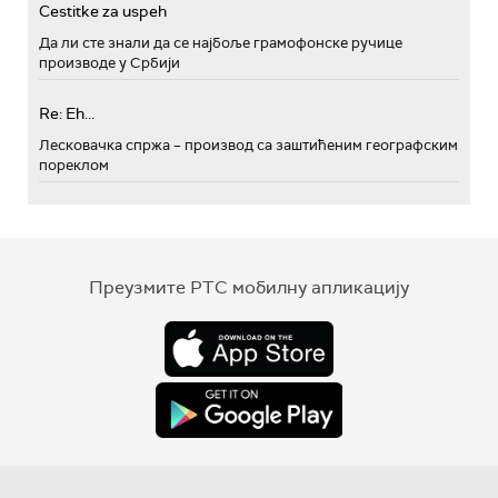
Cestitke za uspeh
Да ли сте знали да се најбоље грамофонске ручице
производе у Србији
Re: Eh...
Лесковачка спржа – производ са заштићеним географским
пореклом
Преузмите РТС мобилну апликацију