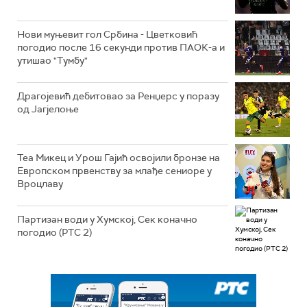
Нови муњевит гол Србина - Цветковић
погодио после 16 секунди против ПАОК-а и
утишао "Тумбу"
Драгојевић дебитовао за Ренџерс у поразу
од Јагјелоње
Теа Микец и Урош Гајић освојили бронзе на
Европском првенству за млађе сениоре у
Вроцлаву
Партизан води у Хумској, Сек коначно
погодио (РТС 2)