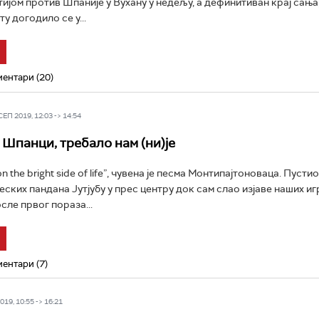
тијом против Шпаније у Вухану у недељу, а дефинитиван крај сања
у догодило се у...
ентари (20)
П 2019, 12:03 -> 14:54
 Шпанци, требало нам (ни)је
n the bright side of life”, чувена је песма Монтипајтоноваца. Пустио
еских пандана Јутјубу у прес центру док сам слао изјаве наших иг
сле првог пораза...
ентари (7)
19, 10:55 -> 16:21