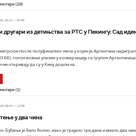
ентари (29)
9, 19:13 -> 20:48
 другари из детињства за РТС у Пекингу: Сад иде
 метроом после полуфиналног меча у којем је Аргентина надиграл
0:66), током вожње улазим у конверзацију са групом Аргентинаца
 ми откривају да су у Кину дошли на...
ентари (1)
9, 09:44 -> 12:08
ење у два чина
н. Буђење је било болно, иако је трајало три дана и имало два чи