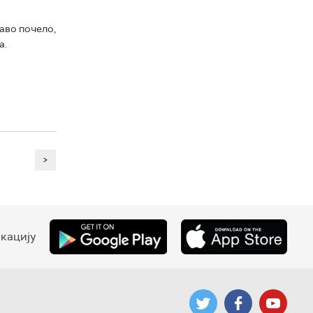
раво почело,
а.
>
кацију