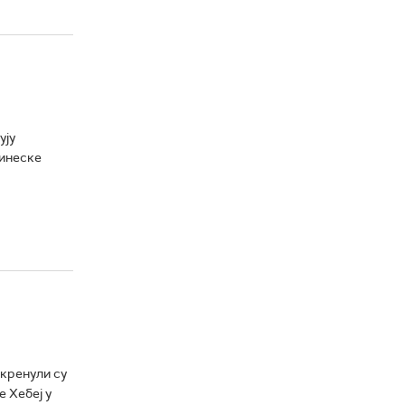
ују
кинеске
 кренули су
 Хебеј у