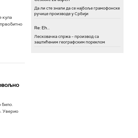
Да ли сте знали да се најбоље грамофонске
ручице производе у Србији
е кула
а првобитно
Re: Eh...
Лесковачка спржа – производ са
заштићеним географским пореклом
довољно
 било.
а. Уверио