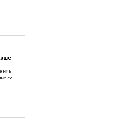
каше
ја има
имо се