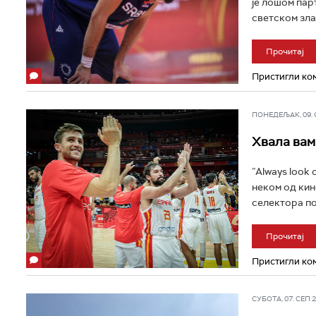
је лошом пар
светском злат
Прочитај
Пристигли ком
ПОНЕДЕЉАК, 09. СЕ
Хвала вам
”Аlways look o
неком од кин
селектора по
Прочитај
Пристигли ком
СУБОТА, 07. СЕП 20