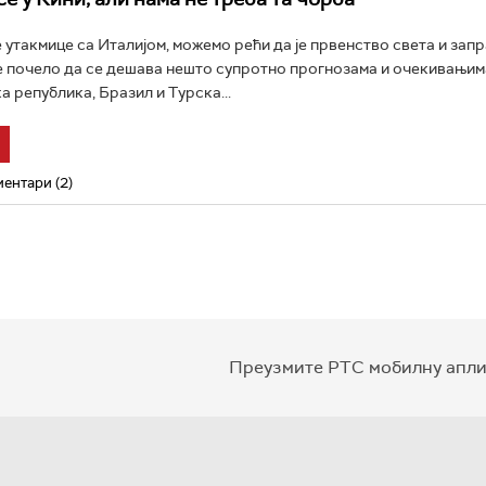
 утакмице са Италијом, можемо рећи да је првенство света и зап
е почело да се дешава нешто супротно прогнозама и очекивањим
 република, Бразил и Турска...
ентари (2)
Преузмите РТС мобилну апли