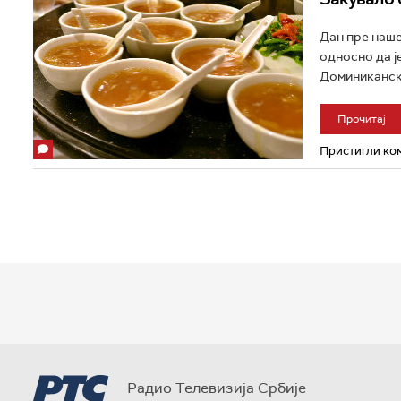
Дан пре наше
односно да ј
Доминиканска
Прочитај
Пристигли ком
Радио Телевизија Србије