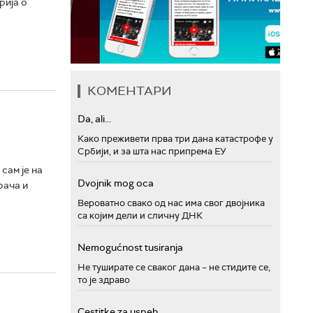
рија о
КОМЕНТАРИ
Da, ali...
Како преживети прва три дана катастрофе у
Србији, и за шта нас припрема ЕУ
 сам је на
Dvojnik mog oca
рача и
Вероватно свако од нас има свог двојника
са којим дели и сличну ДНК
Nemogućnost tusiranja
Не туширате се сваког дана – не стидите се,
то је здраво
Cestitke za uspeh