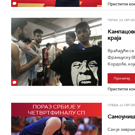
Пристигли ком
ПЕТАК, 13. СЕП 201
Кампацови
краја
Враћајући се
Француску (8
Кордобе, који
Прочитај
Пристигли ком
ПОРАЗ СРБИЈЕ У
СРЕДА, 11. СЕП 201
ЧЕТВРТФИНАЛУ СП
Самоуништ
Сан је заврше