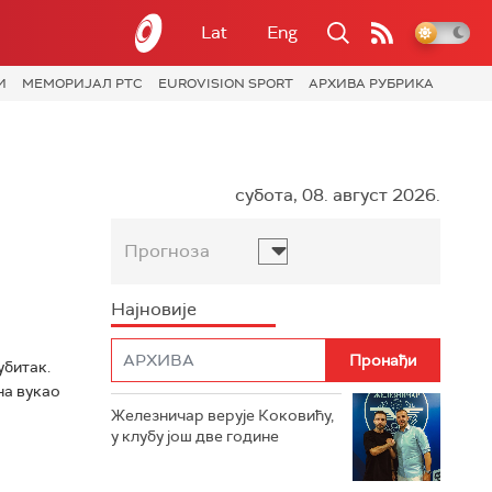
Lat
Eng
И
МЕМОРИЈАЛ РТС
EUROVISION SPORT
АРХИВА РУБРИКА
субота, 08. август 2026.
Прогноза
Најновије
убитак.
на вукао
Железничар верује Коковићу,
у клубу још две године