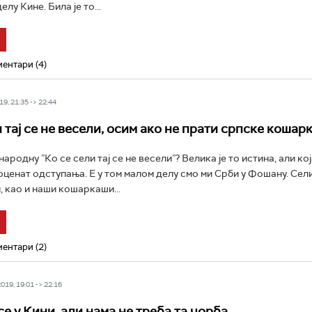
лу Кине. Била је то...
ентари (4)
9, 21:35 -> 22:44
 тај се не весели, осим ако не прати српске кошар
народну ”Ко се сели тај се не весели”? Велика је то истина, али ко
ценат одступања. Е у том малом делу смо ми Срби у Фошану. Сел
, као и наши кошаркаши...
ентари (2)
19, 19:01 -> 22:16
е у Кини, али нама не треба та чорба