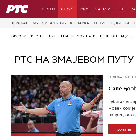
РТС
ВЕСТИ
СПОРТ
OKO
МАГАЗИН
ТВ
Р
ФУДБАЛ
МУНДИЈАЛ 2026
КОШАРКА
ТЕНИС
ОДБОЈКА
ОРЛОВИ
ВЕСТИ
ГРУПЕ, ТАБЕЛЕ, РЕЗУЛТАТИ
РЕПРЕЗЕНТАЦИЈЕ
РТС НА ЗМАЈЕВОМ ПУТУ
НЕДЕЉА, 15. СЕП 20
Сале Ђорђ
Губитак унап
Човек који је
напред као л
Прочитај