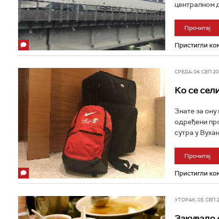
централном де
Прочитај
Пристигли ком
СРЕДА, 04. СЕП 201
Ко се сели
Знате за ону 
одређени про
сутра у Вухан
Прочитај
Пристигли ком
УТОРАК, 03. СЕП 20
Закувало с