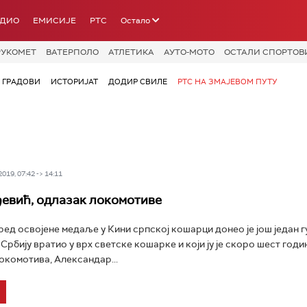
АДИО
ЕМИСИЈЕ
РТС
Остало
РУКОМЕТ
ВАТЕРПОЛО
АТЛЕТИКА
АУТО-МОТО
ОСТАЛИ СПОРТОВ
ГРАДОВИ
ИСТОРИЈАТ
ДОДИР СВИЛЕ
РТС НА ЗМАЈЕВОМ ПУТУ
19, 07:42 -> 14:11
евић, одлазак локомотиве
ред освојене медаље у Кини српској кошарци донео је још један г
 Србију вратио у врх светске кошарке и који ју је скоро шест годи
окомотива, Александар...