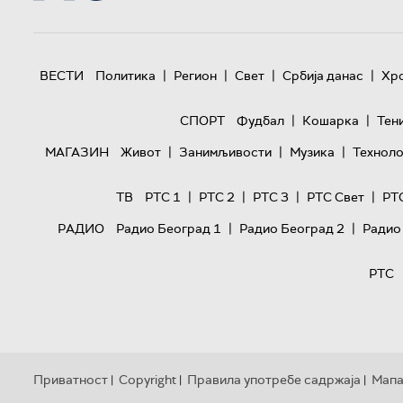
|
|
|
|
ВЕСТИ
Политика
Регион
Свет
Србија данас
Хр
|
|
СПОРТ
Фудбал
Кошарка
Тен
|
|
|
МАГАЗИН
Живот
Занимљивости
Музика
Техноло
|
|
|
|
ТВ
РТС 1
РТС 2
РТС 3
РТС Свет
РТ
|
|
РАДИО
Радио Београд 1
Радио Београд 2
Радио
РТС
Приватност
Copyright
Правила употребе садржаја
Мапа
|
|
|