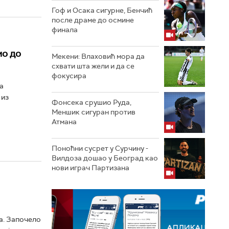
Гоф и Осака сигурне, Бенчић
после драме до осмине
финала
мо до
Мекени: Влаховић мора да
схвати шта жели и да се
фокусира
а
 из
Фонсека срушио Руда,
Меншик сигуран против
Атмана
Поноћни сусрет у Сурчину -
Вилдоза дошао у Београд као
нови играч Партизана
на. Започело