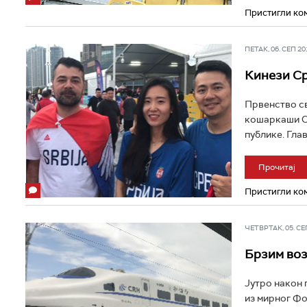
Пристигли ком
ПЕТАК, 06. СЕП 201
Кинези Ср
Првенство св
кошаркаши Ср
публике. Гла
Прочитај
Пристигли ком
ЧЕТВРТАК, 05. СЕП 
Брзим воз
Јутро након 
из мирног Фо