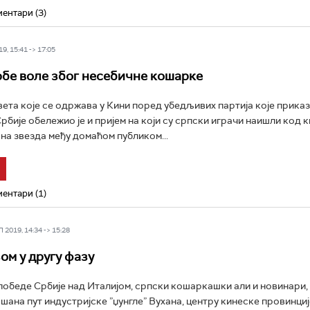
ентари (3)
9, 15:41 -> 17:05
бе воле због несебичне кошарке
ета које се одржава у Кини поред убедљивих партија које приказ
бије обележио је и пријем на који су српски играчи наишли код 
вна звезда међу домаћом публиком...
ентари (1)
2019, 14:34 -> 15:28
ом у другу фазу
победе Србије над Италијом, српски кошаркашки али и новинари,
шана пут индустријске ”џунгле” Вухана, центру кинеске провинције