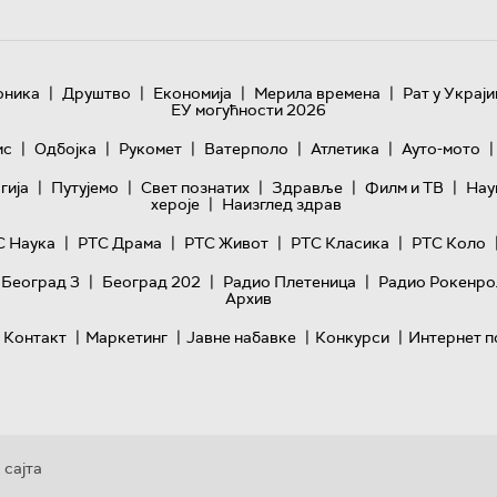
|
|
|
|
оника
Друштво
Економија
Мерила времена
Рат у Украји
ЕУ могућности 2026
|
|
|
|
|
|
ис
Одбојка
Рукомет
Ватерполо
Атлетика
Ауто-мото
|
|
|
|
|
гијa
Путујемо
Свет познатих
Здравље
Филм и ТВ
Нау
|
хероје
Наизглед здрав
|
|
|
|
С Наука
РТС Драма
РТС Живот
РТС Класика
РТС Коло
|
|
|
 Београд 3
Београд 202
Радио Плетеница
Радио Рокенро
Архив
|
|
|
|
Контакт
Маркетинг
Јавне набавке
Конкурси
Интернет п
 сајта