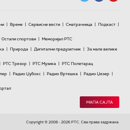
|
|
|
|
|
ни
Време
Сервисне вести
Сматрачница
Подкаст
|
Остали спортови
Меморијал РТС
|
|
|
ка
Природа
Дигитални предузетник
За мале велике
|
|
|
РТС Трезор
РТС Музика
РТС Полетарац
|
|
|
|
лер
Радио Џубокс
Радио Вртешка
Радио Џезер
ортал
МАПА САЈТА
Copyright © 2008 - 2026 РТС. Сва права задржана.