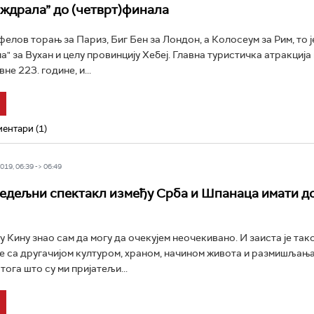
 ждрала” до (четврт)финала
фелов торањ за Париз, Биг Бен за Лондон, а Колосеум за Рим, то ј
а" за Вухан и целу провинцију Хебеј. Главна туристичка атракциј
не 223. године, и...
ентари (1)
19, 06:39 -> 06:49
недељни спектакл између Срба и Шпанаца имати 
 Кину знао сам да могу да очекујем неочекивано. И заиста је тако
е са другачијом културом, храном, начином живота и размишљањ
 тога што су ми пријатељи...