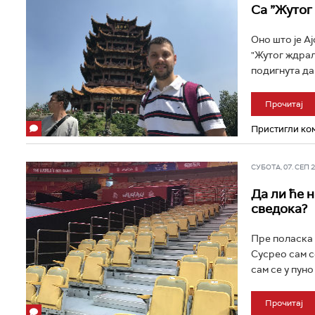
Са ”Жутог
Оно што је Ај
"Жутог ждрал
подигнута дав
Прочитај
Пристигли ком
СУБОТА, 07. СЕП 20
Да ли ће 
сведока?
Пре поласка у
Сусрео сам с
сам се у пуно
Прочитај