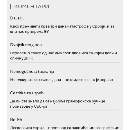
КОМЕНТАРИ
Da, ali...
Како преживети прва три дана катастрофе у Србији, и за
шта нас припрема ЕУ
Dvojnik mog oca
Вероватно свако од нас има свог двојника са којим дели и
сличну ДНК
Nemogućnost tusiranja
Не туширате се сваког дана – не стидите се, то је здраво
Cestitke za uspeh
Да ли сте знали да се најбоље грамофонске ручице
производе у Србији
Re: Eh...
Лесковачка спржа – производ са заштићеним географским