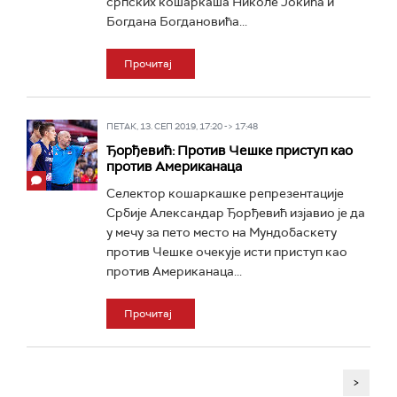
српских кошаркаша Николе Јокића и
Богдана Богдановића...
Прочитај
ПЕТАК, 13. СЕП 2019, 17:20 -> 17:48
Ђорђевић: Против Чешке приступ као
против Американаца
Селектор кошаркашке репрезентације
Србије Александар Ђорђевић изјавио је да
у мечу за пето место на Мундобаскету
против Чешке очекује исти приступ као
против Американаца...
Прочитај
>