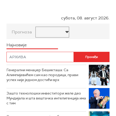
субота, 08. август 2026.
Прогноза
Најновије
Генерални менаџер Бешикташа: Са
Алимпијевићем сам као породица, прави
успех није једном достићи врх
Зашто технолошки инвеститори желе део
Мундијала и шта вештачка интелигенција има
с тим