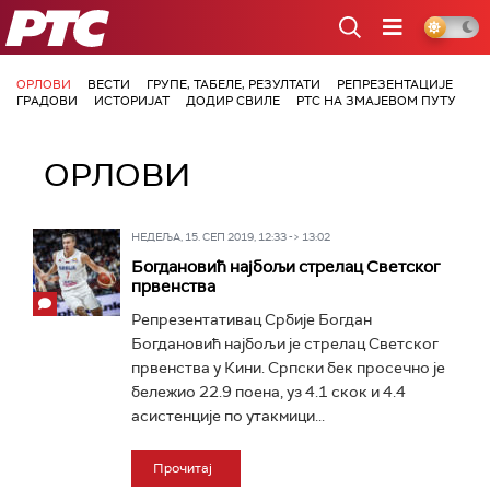
РТС
ОРЛОВИ
ВЕСТИ
ГРУПЕ, ТАБЕЛЕ, РЕЗУЛТАТИ
РЕПРЕЗЕНТАЦИЈЕ
ГРАДОВИ
ИСТОРИЈАТ
ДОДИР СВИЛЕ
РТС НА ЗМАЈЕВОМ ПУТУ
ОРЛОВИ
НЕДЕЉА, 15. СЕП 2019, 12:33 -> 13:02
Богдановић најбољи стрелац Светског
првенства
Репрезентативац Србије Богдан
Богдановић најбољи је стрелац Светског
првенства у Кини. Српски бек просечно је
бележио 22.9 поена, уз 4.1 скок и 4.4
асистенције по утакмици...
Прочитај