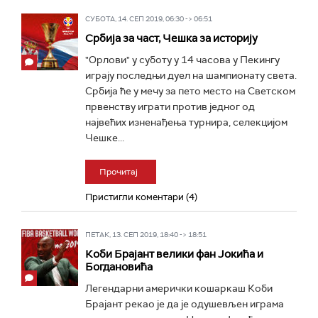
СУБОТА, 14. СЕП 2019, 06:30 -> 06:51
Србија за част, Чешка за историју
"Орлови" у суботу у 14 часова у Пекингу
играју последњи дуел на шампионату света.
Србија ће у мечу за пето место на Светском
првенству играти против једног од
највећих изненађења турнира, селекцијом
Чешке...
Прочитај
Пристигли коментари (4)
ПЕТАК, 13. СЕП 2019, 18:40 -> 18:51
Коби Брајант велики фан Јокића и
Богдановића
Легендарни амерички кошаркаш Коби
Брајант рекао је да је одушевљен играма