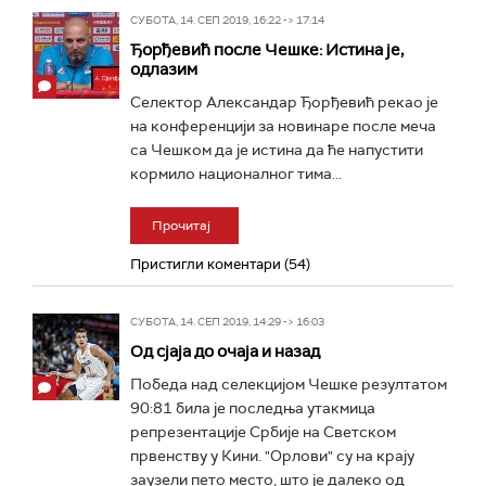
СУБОТА, 14. СЕП 2019, 16:22 -> 17:14
Ђорђевић после Чешке: Истина је,
одлазим
Селектор Александар Ђорђевић рекао је
на конференцији за новинаре после меча
са Чешком да је истина да ће напустити
кормило националног тима...
Прочитај
Пристигли коментари (54)
СУБОТА, 14. СЕП 2019, 14:29 -> 16:03
Од сјаја до очаја и назад
Победа над селекцијом Чешке резултатом
90:81 била је последња утакмица
репрезентације Србије на Светском
првенству у Кини. "Орлови" су на крају
заузели пето место, што је далеко од