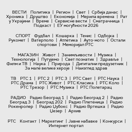
|
|
|
|
ВЕСТИ
Политика
Регион
Свет
Србија данас
|
|
|
|
Хроника
Друштво
Економија
Мерила времена
Рат
|
|
|
|
у Украјини
Време
Сервисне вести
Сматрачница
|
Подкаст
ЕУ могућности 2026
|
|
|
|
СПОРТ
Фудбал
Кошарка
Тенис
Одбојка
|
|
|
|
Рукомет
Ватерполо
Атлетика
Ауто-мото
Остали
|
спортови
Меморијал РТС
|
|
|
МАГАЗИН
Живот
Занимљивости
Музика
|
|
|
|
Технологијa
Путујемо
Свет познатих
Здравље
|
|
|
|
Филм и ТВ
Наука
Природа
Дигитални предузетник
|
За мале велике хероје
Наизглед здрав
|
|
|
|
|
ТВ
РТС 1
РТС 2
РТС 3
РТС Свет
РТС Наука
|
|
|
|
РТС Драма
РТС Живот
РТС Класика
РТС Коло
|
|
РТС Трезор
РТС Музика
РТС Полетарац
|
|
РАДИО
Радио Београд 1
Радио Београд 2
Радио
|
|
|
Београд 3
Београд 202
Радио Плетеница
Радио
|
|
|
Рокенролер
Радио Џубокс
Радио Вртешка
Радио
|
Џезер
Архив
|
|
|
|
РТС
Контакт
Маркетинг
Јавне набавке
Конкурси
Интернет портал