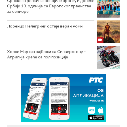
Српске стрелкиње освојиле бронзу и донеле
Србији 13. одличје са Европског првенства
за сениоре
Лоренцо Пелегрини остаје веран Роми
Хорхе Мартин најбржи на Силверстону –
Априлија креће са пол позиције