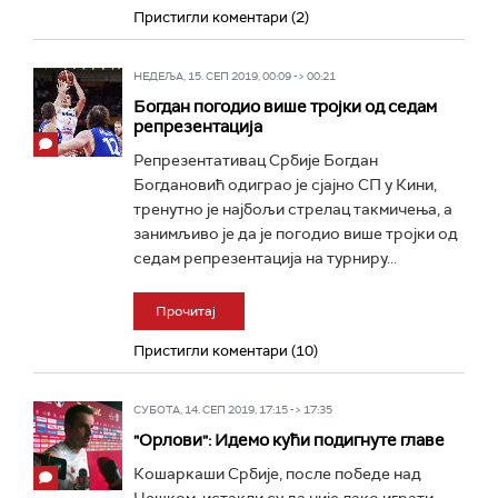
Пристигли коментари (2)
НЕДЕЉА, 15. СЕП 2019, 00:09 -> 00:21
Богдан погодио више тројки од седам
репрезентација
Репрезентативац Србије Богдан
Богдановић одиграо је сјајно СП у Кини,
тренутно је најбољи стрелац такмичења, а
занимљиво је да је погодио више тројки од
седам репрезентација на турниру...
Прочитај
Пристигли коментари (10)
СУБОТА, 14. СЕП 2019, 17:15 -> 17:35
"Орлови": Идемо кући подигнуте главе
Кошаркаши Србије, после победе над