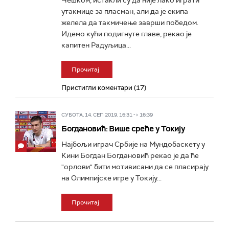
Чешком, истакли су да није лако играти
утакмице за пласман, али да је екипа
желела да такмичење заврши победом.
Идемо кући подигнуте главе, рекао је
капитен Радуљица...
Прочитај
Пристигли коментари (17)
СУБОТА, 14. СЕП 2019, 16:31 -> 16:39
Богдановић: Више среће у Токију
Најбољи играч Србије на Мундобаскету у
Кини Богдан Богдановић рекао је да ће
"орлови" бити мотивисани да се пласирају
на Олимпијске игре у Токију...
Прочитај