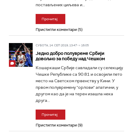
постављених циљева и...
Прочитај
Пристигли коментари (5)
СУБОТА, 14. СЕП 2019, 13:47 -> 16:05
Једно добро полувреме Србији
довољно за победу над Чешком
Кошаркаши Србије савладали су селекцију
Чешке Републике са 90:81 и освојили пето
место на Светском првенству у Кини. У
првом полувремену "орлови" апатични, у
другом као да је на терен изашла нека
друга...
Прочитај
Пристигли коментари (9)