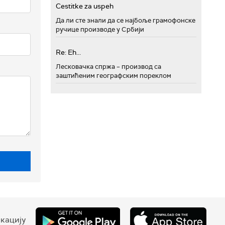
Cestitke za uspeh
Да ли сте знали да се најбоље грамофонске
ручице производе у Србији
Re: Eh...
Лесковачка спржа – производ са
заштићеним географским пореклом
кацију