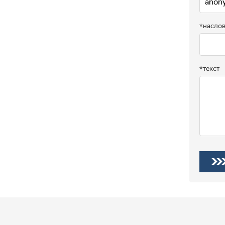
*насло
*текст