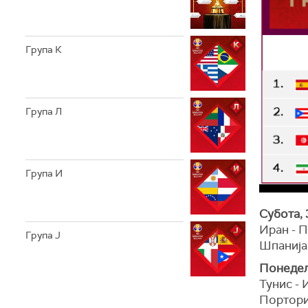
Група К
Група Л
Група И
Субота, 
Иран - 
Група Ј
Шпанија 
Понедељ
Тунис - 
Портори