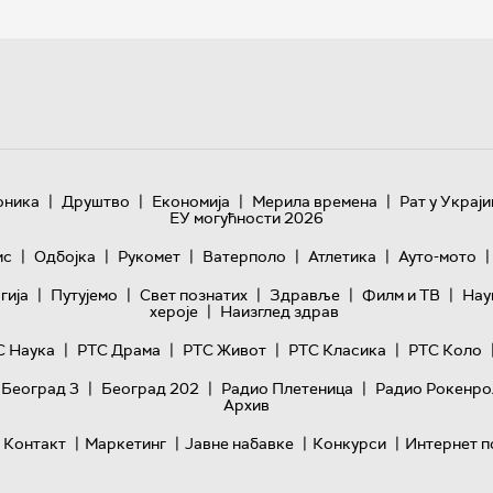
|
|
|
|
оника
Друштво
Економија
Мерила времена
Рат у Украји
ЕУ могућности 2026
|
|
|
|
|
|
ис
Одбојка
Рукомет
Ватерполо
Атлетика
Ауто-мото
|
|
|
|
|
гијa
Путујемо
Свет познатих
Здравље
Филм и ТВ
Нау
|
хероје
Наизглед здрав
|
|
|
|
С Наука
РТС Драма
РТС Живот
РТС Класика
РТС Коло
|
|
|
 Београд 3
Београд 202
Радио Плетеница
Радио Рокенро
Архив
|
|
|
|
Контакт
Маркетинг
Јавне набавке
Конкурси
Интернет п