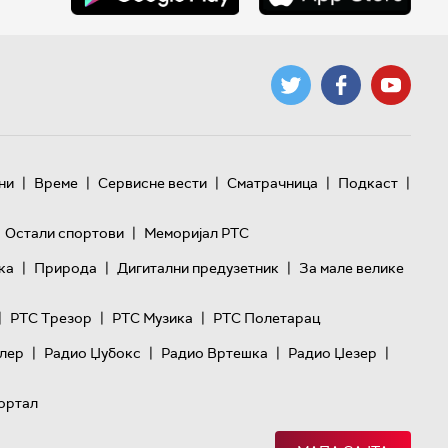
|
|
|
|
|
ни
Време
Сервисне вести
Сматрачница
Подкаст
|
Остали спортови
Меморијал РТС
|
|
|
ка
Природа
Дигитални предузетник
За мале велике
|
|
|
РТС Трезор
РТС Музика
РТС Полетарац
|
|
|
|
лер
Радио Џубокс
Радио Вртешка
Радио Џезер
ортал