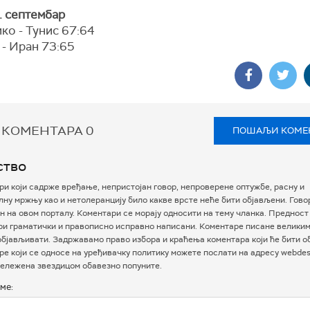
. септембар
ко - Тунис 67:64
 - Иран 73:65
 КОМЕНТАРА
0
ПОШАЉИ КОМЕ
ство
и који садрже вређање, непристојан говор, непроверене оптужбе, расну и
ну мржњу као и нетолеранцију било какве врсте неће бити објављени. Гово
 на овом порталу. Коментари се морају односити на тему чланка. Предност
ри граматички и правописно исправно написани. Коментаре писане велики
бјављивати. Задржавамо право избора и краћења коментара који ће бити о
е који се односе на уређивачку политику можете послати на адресу webdesk
ележена звездицом обавезно попуните.
ме: