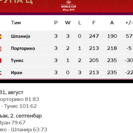
31, август
Порторико 81:83
- Тунис 101:62
ак, 2. септембар
Иран 79:67
ко - Шпанија 63:73