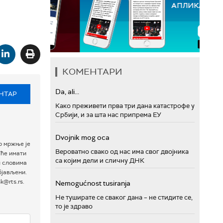
КОМЕНТАРИ
Da, ali...
НТАР
Како преживети прва три дана катастрофе у
Србији, и за шта нас припрема ЕУ
Dvojnik mog oca
р мржње је
Вероватно свако од нас има свог двојника
 ће имати
са којим дели и сличну ДНК
м словима
бјављени.
@rts.rs.
Nemogućnost tusiranja
Не туширате се сваког дана – не стидите се,
то је здраво