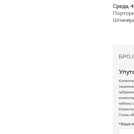
Среда, 4
Портори
Шпанија
БРОЈ
Упут
Коментар
национал
забрањен
комента
нећемо о
Коментар
Поља об
*Ваше и