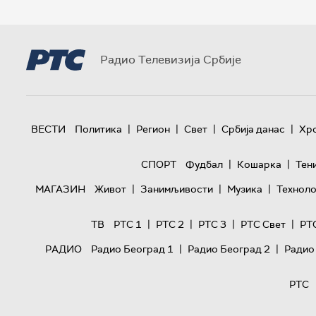
Радио Телевизија Србије
|
|
|
|
ВЕСТИ
Политика
Регион
Свет
Србија данас
Хр
|
|
СПОРТ
Фудбал
Кошарка
Тен
|
|
|
МАГАЗИН
Живот
Занимљивости
Музика
Техноло
|
|
|
|
ТВ
РТС 1
РТС 2
РТС 3
РТС Свет
РТ
|
|
РАДИО
Радио Београд 1
Радио Београд 2
Радио
РТС