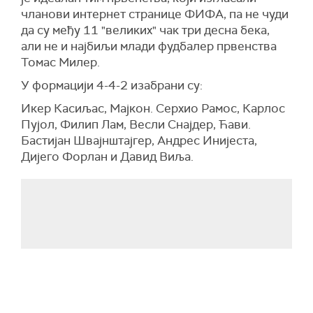
чланови интернет странице ФИФА, па не чуди
да су међу 11 "великих" чак три десна бека,
али не и најбиљи млади фудбалер првенства
Томас Милер.
У формацији 4-4-2 изабрани су:
Икер Касиљас, Мајкон. Серхио Рамос, Карлос
Пујол, Филип Лам, Весли Снајдер, Ћави.
Бастијан Швајнштајгер, Андрес Инијеста,
Дијего Форлан и Давид Виља.