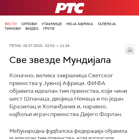
РТС
ВЕСТИ
ОРЛОВИ
УТАКМИЦЕ
МОЈА АФРИКА
ГАЛЕРИЈА
ТИМОВИ
ВИДЕО
ГРУПЕ
ПЕТАК, 16.07.2010, 02:52 -> 11:24
Све звезде Мундијала
Коначно, велика завршница Светског
првенства у Јужној Африци. ФИФА
објавила идеалан тим првенства, који чини
шест Шпанаца, двојица Немаца и по један
Бразилац и Холанђаних и, наравно,
најбољи играч првенства Дијего Форлан.
Међународна фудбалска федерација објавила
је идеалан тим првенства, који изгласали