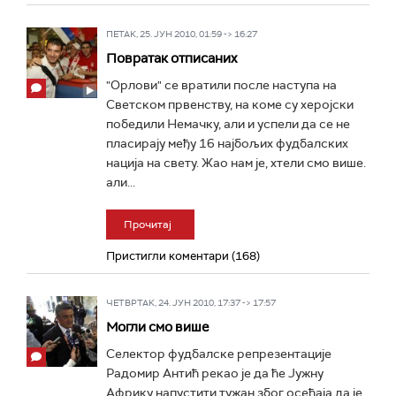
ПЕТАК, 25. ЈУН 2010, 01:59 -> 16:27
Повратак отписаних
"Орлови" се вратили после наступа на
Светском првенству, на коме су херојски
победили Немачку, али и успели да се не
пласирају међу 16 најбољих фудбалских
нација на свету. Жао нам је, хтели смо више.
али...
Прочитај
Пристигли коментари (168)
ЧЕТВРТАК, 24. ЈУН 2010, 17:37 -> 17:57
Могли смо више
Селектор фудбалске репрезентације
Радомир Антић рекао је да ће Јужну
Африку напустити тужан због осећаја да је