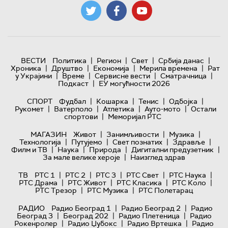
|
|
|
|
ВЕСТИ
Политика
Регион
Свет
Србија данас
|
|
|
|
Хроника
Друштво
Економија
Мерила времена
Рат
|
|
|
|
у Украјини
Време
Сервисне вести
Сматрачница
|
Подкаст
ЕУ могућности 2026
|
|
|
|
СПОРТ
Фудбал
Кошарка
Тенис
Одбојка
|
|
|
|
Рукомет
Ватерполо
Атлетика
Ауто-мото
Остали
|
спортови
Меморијал РТС
|
|
|
МАГАЗИН
Живот
Занимљивости
Музика
|
|
|
|
Технологијa
Путујемо
Свет познатих
Здравље
|
|
|
|
Филм и ТВ
Наука
Природа
Дигитални предузетник
|
За мале велике хероје
Наизглед здрав
|
|
|
|
|
ТВ
РТС 1
РТС 2
РТС 3
РТС Свет
РТС Наука
|
|
|
|
РТС Драма
РТС Живот
РТС Класика
РТС Коло
|
|
РТС Трезор
РТС Музика
РТС Полетарац
|
|
РАДИО
Радио Београд 1
Радио Београд 2
Радио
|
|
|
Београд 3
Београд 202
Радио Плетеница
Радио
|
|
|
Рокенролер
Радио Џубокс
Радио Вртешка
Радио