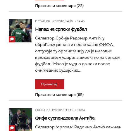
Пристигли коментари (23)
ПЕТАК, 09. ЈУЛ 2010, 14:25 -> 14:46
Напад на српски фудбал
Селектор Србије Радомир Антић, у
обраћању јавности после казне ФИФА,
оптужује ту организацију да је његовим
кажњавањем ударила директно на српски
фудбал. "Мало је чудно да неки после
очигледних судијских...
Прочитај
Пристигли коментари (65)
СРЕДА, 07. ЈУЛ 2010, 17:15 -> 18:04
Фифа суспендовала Антића
Селектор "орлова" Радомир Антић кажњен