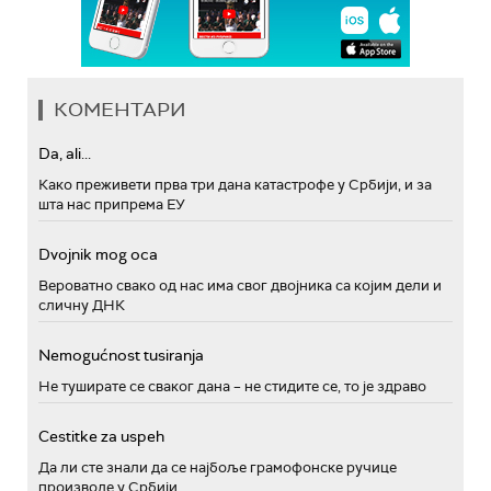
КОМЕНТАРИ
Da, ali...
Како преживети прва три дана катастрофе у Србији, и за
шта нас припрема ЕУ
Dvojnik mog oca
Вероватно свако од нас има свог двојника са којим дели и
сличну ДНК
Nemogućnost tusiranja
Не туширате се сваког дана – не стидите се, то је здраво
Cestitke za uspeh
Да ли сте знали да се најбоље грамофонске ручице
производе у Србији