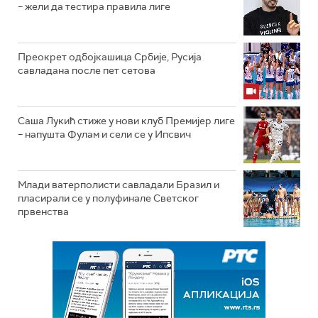
– жели да тестира правила лиге
Преокрет одбојкашица Србије, Русија
савладана после пет сетова
Саша Лукић стиже у нови клуб Премијер лиге
– напушта Фулам и сели се у Ипсвич
Млади ватерполисти савладали Бразил и
пласирали се у полуфинале Светског
првенства