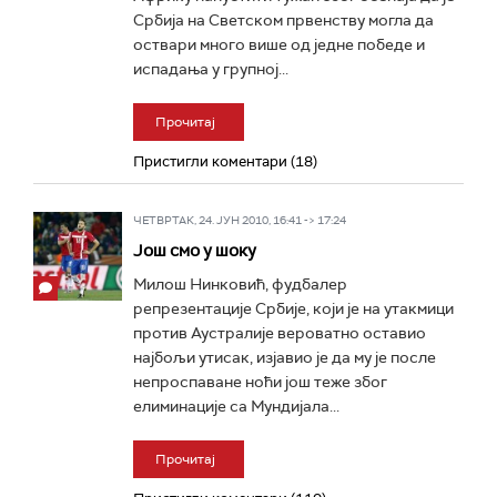
Србија на Светском првенству могла да
оствари много више од једне победе и
испадања у групној...
Прочитај
Пристигли коментари (18)
ЧЕТВРТАК, 24. ЈУН 2010, 16:41 -> 17:24
Још смо у шоку
Милош Нинковић, фудбалер
репрезентације Србије, који је на утакмици
против Аустралије вероватно оставио
најбољи утисак, изјавио је да му је после
непроспаване ноћи још теже због
елиминације са Мундијала...
Прочитај