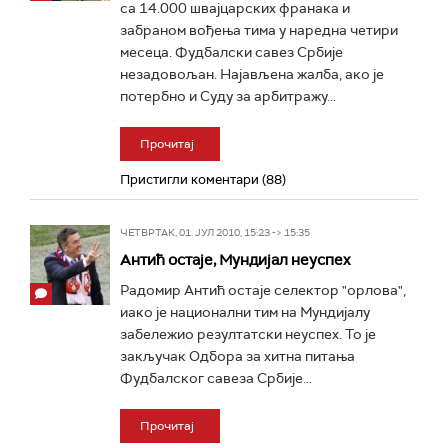
са 14.000 швајцарских франака и
забраном вођења тима у наредна четири
месеца. Фудбалски савез Србије
незадовољан. Најављена жалба, ако је
потербно и Суду за арбитражу...
Прочитај
Пристигли коментари (88)
ЧЕТВРТАК, 01. ЈУЛ 2010, 15:23 -> 15:35
Антић остаје, Мундијал неуспех
Радомир Антић остаје селектор "орлова",
иако је национални тим на Мундијалу
забележио резултатски неуспех. То је
закључак Одбора за хитна питања
Фудбалског савеза Србије...
Прочитај