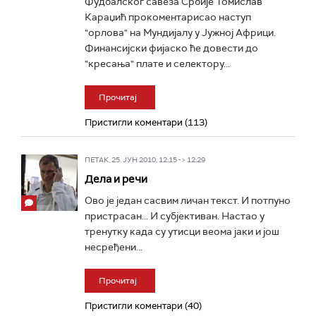
Фудбалског савеза Србије Томислав
Караџић прокоментарисао наступ
"орлова" на Мундијалу у Јужној Африци.
Финансијски фијаско ће довести до
"кресања" плате и селектору...
Прочитај
Пристигли коментари (113)
ПЕТАК, 25. ЈУН 2010, 12:15 -> 12:29
Дела и речи
Ово је један сасвим личан текст. И потпуно
пристрасан... И субјективан. Настао у
тренутку када су утисци веома јаки и још
несређени...
Прочитај
Пристигли коментари (40)