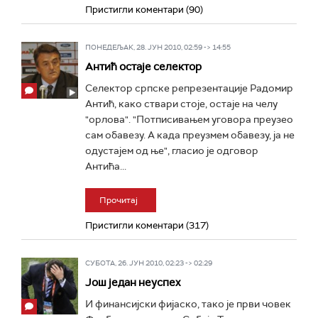
Пристигли коментари (90)
ПОНЕДЕЉАК, 28. ЈУН 2010, 02:59 -> 14:55
Антић остаје селектор
Селектор српске репрезентације Радомир
Антић, како ствари стоје, остаје на челу
"орлова". "Потписивањем уговора преузео
сам обавезу. А када преузмем обавезу, ја не
одустајем од ње", гласио је одговор
Антића...
Прочитај
Пристигли коментари (317)
СУБОТА, 26. ЈУН 2010, 02:23 -> 02:29
Још један неуспех
И финансијски фијаско, тако је први човек