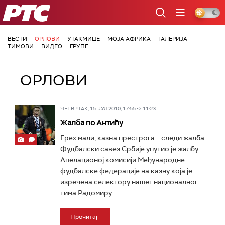
РТС
ВЕСТИ
ОРЛОВИ
УТАКМИЦЕ
МОЈА АФРИКА
ГАЛЕРИЈА
ТИМОВИ
ВИДЕО
ГРУПЕ
ОРЛОВИ
ЧЕТВРТАК, 15. ЈУЛ 2010, 17:55 -> 11:23
Жалба по Антићу
Грех мали, казна престрога – следи жалба.
Фудбалски савез Србије упутио је жалбу
Апелационој комисији Међународне
фудбалске федерације на казну која је
изречена селектору нашег националног
тима Радомиру...
Прочитај