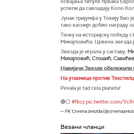
освајања титуле првака Евро
успели да савладају Коло Кол
Јунак тријумфа у Токију био ј
тако касније добио награду за
Тачку на историјску победу с
Михајловића. Црвена звезда ј
Звезда је играла у саставу:
Ми
Михајловић
,
Стошић
,
Савиће
Навијачи Звезде обележили
На утакмици против Текстилц
Pevala je tad cela planeta!
🔴⚪️
#fkcz
pic.twitter.com/Yc
— FK Crvena zvezda (@crvenazvez
Везани чланци