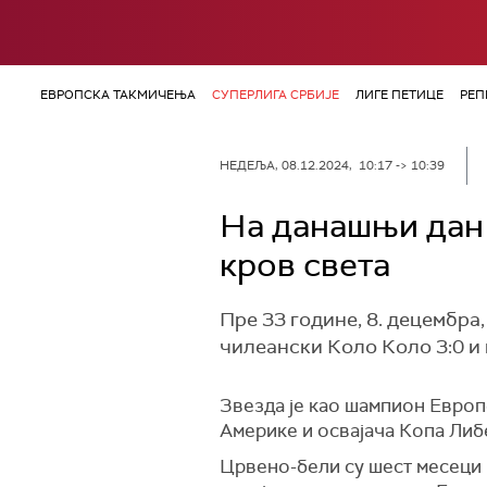
ЕВРОПСКА ТАКМИЧЕЊА
СУПЕРЛИГА СРБИЈЕ
ЛИГЕ ПЕТИЦЕ
РЕП
НЕДЕЉА, 08.12.2024, 10:17 -> 10:39
На данашњи дан 
кров света
Пре 33 године, 8. децембра
чилеански Коло Коло 3:0 и 
Звезда је као шампион Европ
Америке и освајача Копа Либ
Црвено-бели су шест месеци п