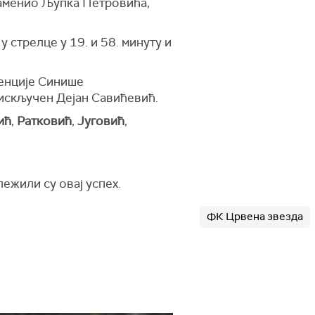
заменио Љупка Петровића,
у стрелце у 19. и 58. минуту и
тенције Синише
 искључен Дејан Савићевић.
ић
,
Ратковић
,
Југовић
,
ежили су овај успех.
ФК Црвена звезда