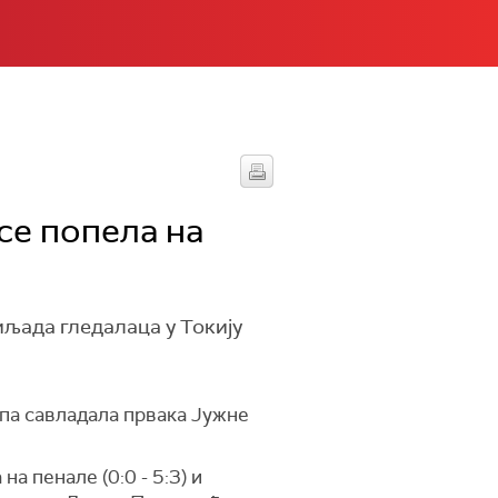
се попела на
иљада гледалаца у Токију
па савладала првака Јужне
 пенале (0:0 - 5:3) и