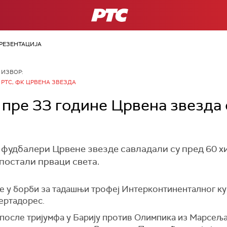
РТС
РЕЗЕНТАЦИЈА
ИЗВОР:
РТС, ФК ЦРВЕНА ЗВЕЗДА
пре 33 године Црвена звезда 
, фудбалери Црвене звезде савладали су пред 60 х
постали прваци света.
е у борби за тадашњи трофеј Интерконтиненталног ку
ертадорес.
осле тријумфа у Барију против Олимпика из Марсеља на