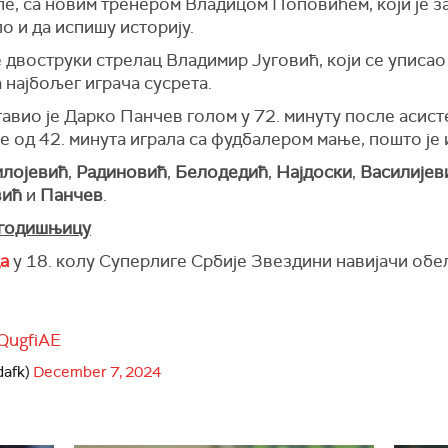
пе, са новим тренером Владицом Поповићем, који је 
о и да испишу историју.
е двоструки стрелац Владимир Југовић, који се уписао 
 најбољег играча сусрета.
тавио је Дарко Панчев голом у 72. минуту после асис
е од 42. минута играла са фудбалером мање, пошто је
лојевић
,
Радиновић
,
Белодедић
,
Најдоски
,
Василијев
вић
и
Панчев
.
 годишњицу
а
у 18. колу Суперлиге Србије Звездини навијачи обел
XQugfiAE
dafk)
December 7, 2024