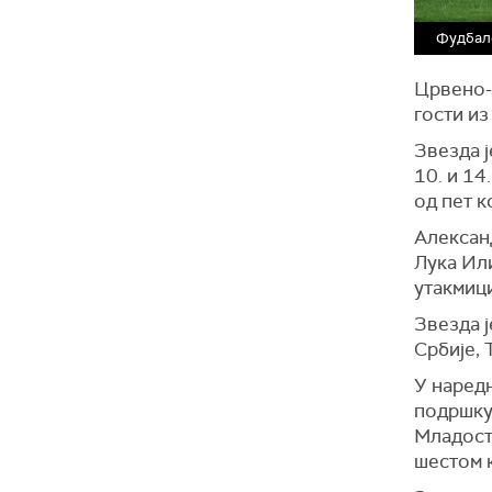
Фудбале
Црвено-
гости из
Звезда ј
10. и 14
од пет к
Александ
Лука Или
утакмиц
Звезда ј
Србије, 
У наредн
подршку 
Младости
шестом 