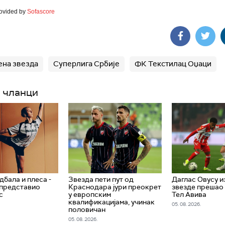
rovided by
Sofascore
на звезда
Суперлига Србије
ФК Текстилац Оџаци
 чланци
дбала и плеса -
Звезда пети пут од
Даглас Овусу и
 представио
Краснодара јури преокрет
звезде прешао 
с
у европским
Тел Авива
квалификацијама, учинак
05. 08. 2026.
половичан
05. 08. 2026.