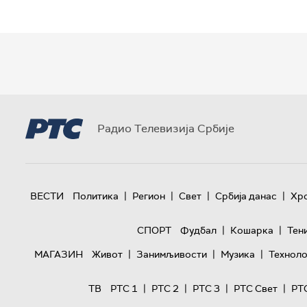
Радио Телевизија Србије
|
|
|
|
ВЕСТИ
Политика
Регион
Свет
Србија данас
Хр
|
|
СПОРТ
Фудбал
Кошарка
Тен
|
|
|
МАГАЗИН
Живот
Занимљивости
Музика
Техноло
|
|
|
|
ТВ
РТС 1
РТС 2
РТС 3
РТС Свет
РТ