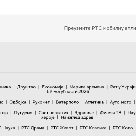
Преузмите РТС мобилну апли
|
|
|
|
оника
Друштво
Економија
Мерила времена
Рат у Украји
ЕУ могућности 2026
|
|
|
|
|
|
ис
Одбојка
Рукомет
Ватерполо
Атлетика
Ауто-мото
|
|
|
|
|
гијa
Путујемо
Свет познатих
Здравље
Филм и ТВ
Нау
|
хероје
Наизглед здрав
|
|
|
|
С Наука
РТС Драма
РТС Живот
РТС Класика
РТС Коло