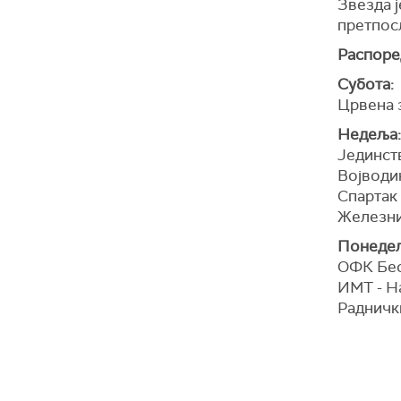
Звезда ј
претпос
Распоред
Субота:
Црвена з
Недеља:
Јединст
Војводи
Спартак
Железни
Понедељ
ОФК Бео
ИМТ - Н
Радничк