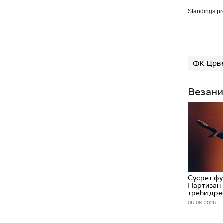
Standings p
ФК Црве
Везани
Сусрет фу
Партизан
трећи дре
06. 08. 2026.