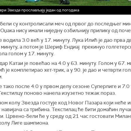
ри Звезде прослављају један од погодака
бели су контролисали меч од првог до последњег мин
 Оџака нису имали ниједну озбиљнију прилику од поче
е водила 3:0 већ у 17. минуту. Лука Илић је дао прва дв
. минуту, а потом је Шериф Ендиај прекинуо голгетерс
ола голом у 17. минуту.
ар Катаи је повећао на 4:0 у 63. минуту. Голом у 67. 
ћ је комплетирао хет-трик, а у 90. је дао и четврти гол
и.
е тако после 4:0 у првом делу сезоне Суперлиге и 7:0 
Текстилцу поново нанела изузетно тежак пораз.
ом колу Звезда гостује код Новог Пазара који неће 
навијача са трибина. Текстилац ће бити домаћин луча
. Црвено-бели ће у среду од 21 час гостовати Милан
колу Лиге шампиона.