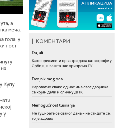
ута, а
тка меча.
а гола, у
КОМЕНТАРИ
ки пост
Da, ali...
Како преживети прва три дана катастрофе у
минуту
Србији, и за шта нас припрема ЕУ
 на
Dvojnik mog oca
у Купу
Вероватно свако од нас има свог двојника
са којим дели и сличну ДНК
имати
Nemogućnost tusiranja
нској
у у
Не туширате се сваког дана – не стидите се,
то је здраво