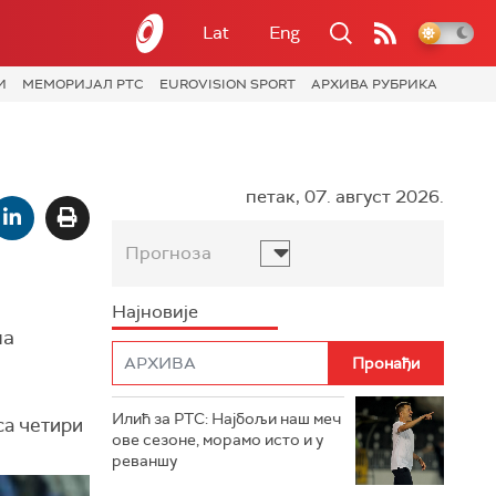
Lat
Eng
И
МЕМОРИЈАЛ РТС
EUROVISION SPORT
АРХИВА РУБРИКА
петак, 07. август 2026.
Прогноза
Најновије
ла
Илић за РТС: Најбољи наш меч
са четири
ове сезоне, морамо исто и у
реваншу