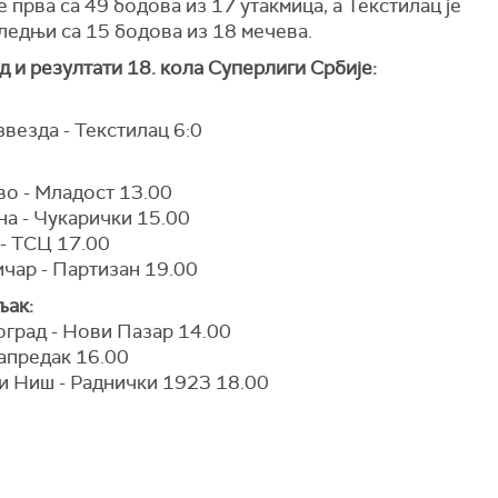
е прва са 49 бодова из 17 утакмица, а Текстилац је
ледњи са 15 бодова из 18 мечева.
 и резултати 18. кола Суперлиги Србије:
везда - Текстилац 6:0
во - Младост 13.00
на - Чукарички 15.00
 - ТСЦ 17.00
чар - Партизан 19.00
ак:
град - Нови Пазар 14.00
апредак 16.00
и Ниш - Раднички 1923 18.00