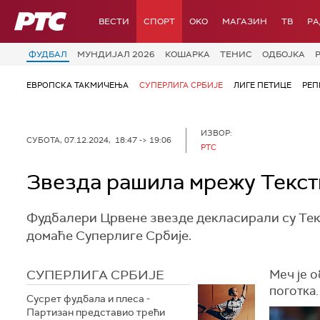
РТС
ВЕСТИ
СПОРТ
OKO
МАГАЗИН
ТВ
Р
ФУДБАЛ
МУНДИЈАЛ 2026
КОШАРКА
ТЕНИС
ОДБОЈКА
ЕВРОПСКА ТАКМИЧЕЊА
СУПЕРЛИГА СРБИЈЕ
ЛИГЕ ПЕТИЦЕ
РЕП
ИЗВОР:
СУБОТА, 07.12.2024, 18:47 -> 19:06
РТС
Звезда рашила мрежу Текст
Фудбалери Црвене звезде декласирали су Текс
домаће Суперлиге Србије.
СУПЕРЛИГА СРБИЈЕ
Меч је о
поготка.
Сусрет фудбала и плеса -
Партизан представио трећи