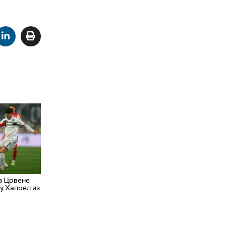
з Црвене
у Хапоел из