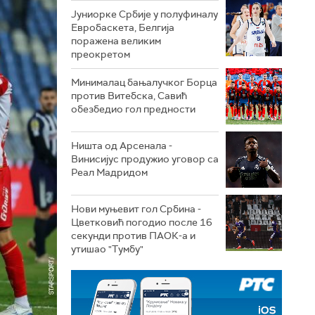
Јуниорке Србије у полуфиналу
Евробаскета, Белгија
поражена великим
преокретом
Минималац бањалучког Борца
против Витебска, Савић
обезбедио гол предности
Ништа од Арсенала -
Винисијус продужио уговор са
Реал Мадридом
Нови муњевит гол Србина -
Цветковић погодио после 16
секунди против ПАОК-а и
утишао "Тумбу"