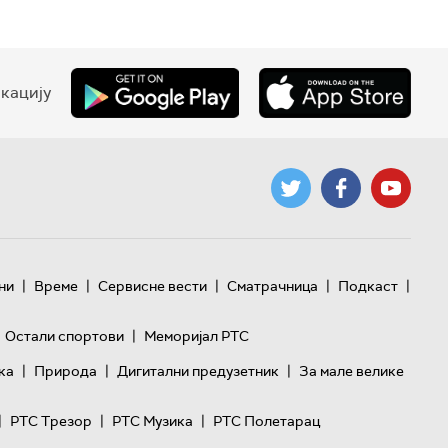
кацију
|
|
|
|
|
ни
Време
Сервисне вести
Сматрачница
Подкаст
|
Остали спортови
Меморијал РТС
|
|
|
ка
Природа
Дигитални предузетник
За мале велике
|
|
|
РТС Трезор
РТС Музика
РТС Полетарац