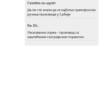
Cestitke za uspeh
Да ли сте знали да се најбоље грамофонске
ручице производе у Србији
Re: Eh...
Лесковачка спржа – производ са
заштићеним географским пореклом