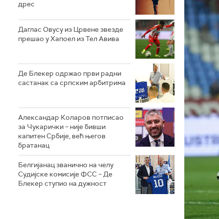
дрес
Даглас Овусу из Црвене звезде
прешао у Хапоел из Тел Авива
Де Блекер одржао први радни
састанак са српским арбитрима
Александар Коларов потписао
за Чукарички – није бивши
капитен Србије, већ његов
братанац
Белгијанац званично на челу
Судијске комисије ФСС – Де
Блекер ступио на дужност