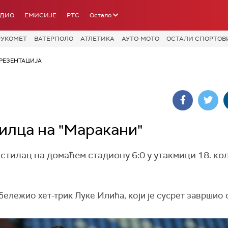
АДИО
ЕМИСИЈЕ
РТС
Остало
РУКОМЕТ
ВАТЕРПОЛО
АТЛЕТИКА
АУТО-МОТО
ОСТАЛИ СПОРТОВ
РЕЗЕНТАЦИЈА
илца на "Маракани"
тилац на домаћем стадиону 6:0 у утакмици 18. ко
бележио хет-трик Луке Илића, који је сусрет завршио 