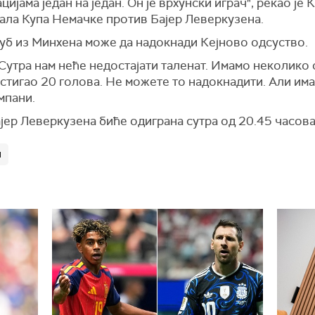
цијама један на један. Он је врхунски играч", рекао ј
ала Купа Немачке против Бајер Леверкузена.
луб из Минхена може да надокнади Кејново одсуство.
Сутра нам неће недостајати таленат. Имамо неколико 
постигао 20 голова. Не можете то надокнадити. Али има
мпани.
јер Леверкузена биће одиграна сутра од 20.45 часова
н