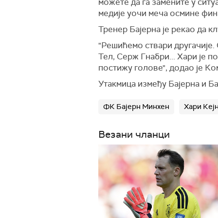
можете да га замените у ситуа
медије уочи меча осмине фин
Тренер Бајерна је рекао да к
"Решићемо ствари другачије. 
Тел, Серж Гнабри... Хари је 
постижу голове", додао је Ко
Утакмица између Бајерна и Ба
ФК Бајерн Минхен
Хари Кеј
Везани чланци