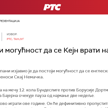
РТС
РЕЗЕНТАЦИЈА
ИЗВОР:
РТС, ТАНЈУГ
 могућност да се Кејн врати на
ани изјавио је да постоји могућност да се енглес
реноси Скај Немачка.
а на мечу 12. кола Бундеслиге против Борусије Дортму
 Бајерна очекује пауза од најмање две недеље.
ново играти ове године. Он ће дефинитивно пропустит