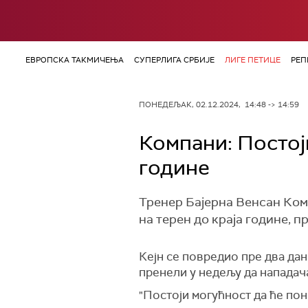
ЕВРОПСКА ТАКМИЧЕЊА
СУПЕРЛИГА СРБИЈЕ
ЛИГЕ ПЕТИЦЕ
РЕП
ПОНЕДЕЉАК, 02.12.2024, 14:48 -> 14:59
Компани: Постоји
године
Тренер Бајерна Венсан Комп
на терен до краја године, п
Кејн се повредио пре два дан
пренели у недељу да нападача
"Постоји могућност да ће по