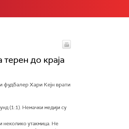
 терен до краја
ки фудбалер Хари Кејн врати
нд (1:1). Немачки медији су
и неколико утакмица. Не