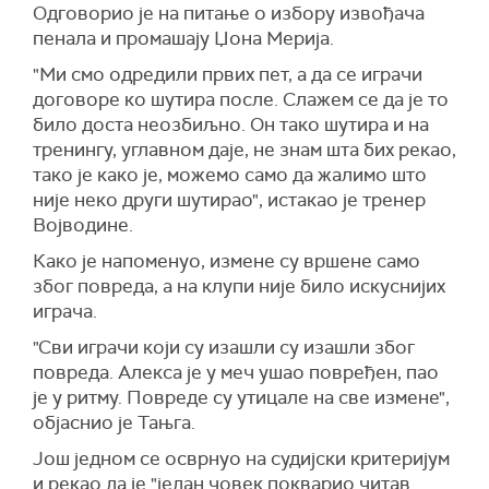
Одговорио је на питање о избору извођача
пенала и промашају Џона Мерија.
"Ми смо одредили првих пет, а да се играчи
договоре ко шутира после. Слажем се да је то
било доста неозбиљно. Он тако шутира и на
тренингу, углавном даје, не знам шта бих рекао,
тако је како је, можемо само да жалимо што
није неко други шутирао", истакао је тренер
Војводине.
Како је напоменуо, измене су вршене само
због повреда, а на клупи није било искуснијих
играча.
"Сви играчи који су изашли су изашли због
повреда. Алекса је у меч ушао повређен, пао
је у ритму. Повреде су утицале на све измене",
објаснио је Тањга.
Још једном се осврнуо на судијски критеријум
и рекао да је "један човек покварио читав