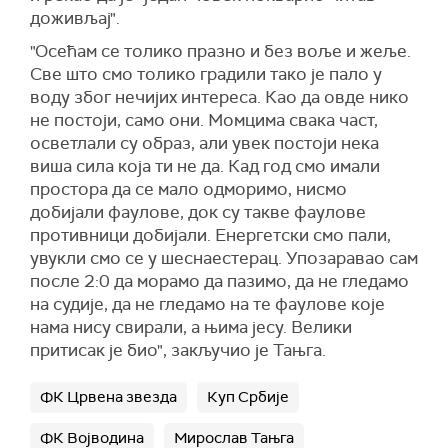
доживљај".
"Осећам се толико празно и без воље и жеље.
Све што смо толико градили тако је пало у
воду због нечијих интереса. Као да овде нико
не постоји, само они. Момцима свака част,
осветлали су образ, али увек постоји нека
виша сила која ти не да. Кад год смо имали
простора да се мало одморимо, нисмо
добијали фаулове, док су такве фаулове
противници добијали. Енергетски смо пали,
увукли смо се у шеснаестерац. Упозаравао сам
после 2:0 да морамо да пазимо, да не гледамо
на судије, да не гледамо на те фаулове које
нама нису свирали, а њима јесу. Велики
притисак је био", закључио је Тањга.
ФК Црвена звезда
Куп Србије
ФК Војводина
Мирослав Тањга