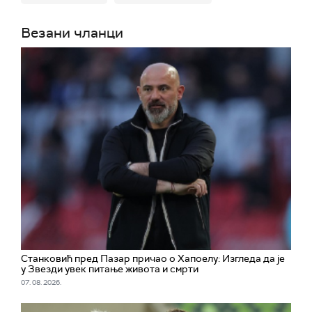
Везани чланци
Станковић пред Пазар причао о Хапоелу: Изгледа да је
у Звезди увек питање живота и смрти
07. 08. 2026.