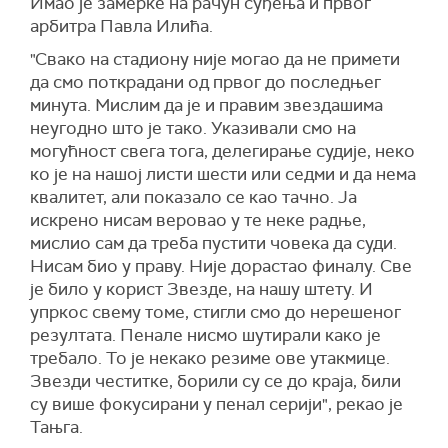
Имао је замерке на рачун суђења и првог
арбитра Павла Илића.
"Свако на стадиону није могао да не примети
да смо поткрадани од првог до последњег
минута. Мислим да је и правим звездашима
неугодно што је тако. Указивали смо на
могућност свега тога, делегирање судије, неко
ко је на нашој листи шести или седми и да нема
квалитет, али показало се као тачно. Ја
искрено нисам веровао у те неке радње,
мислио сам да треба пустити човека да суди.
Нисам био у праву. Није дорастао финалу. Све
је било у корист Звезде, на нашу штету. И
упркос свему томе, стигли смо до нерешеног
резултата. Пенале нисмо шутирали како је
требало. То је некако резиме ове утакмице.
Звезди честитке, борили су се до краја, били
су више фокусирани у пенал серији", рекао је
Тањга.