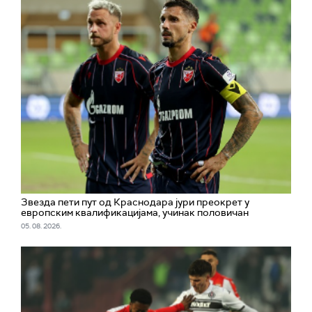
Звезда пети пут од Краснодара јури преокрет у
европским квалификацијама, учинак половичан
05. 08. 2026.