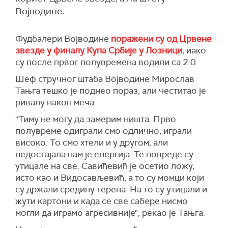
Војводине.
Фудбалери Војводине
поражени су од Црвене
звезде у финалу Купа Србије у Лозници
, иако
су после првог полувремена водили са 2:0.
Шеф стручног штаба Војводине Мирослав
Тањга тешко је поднео пораз, али честитао је
ривалу након меча.
"Тиму не могу да замерим ништа. Прво
полувреме одиграли смо одлично, играли
високо. То смо хтели и у другом, али
недостајала нам је енергија. Те повреде су
утицале на све. Савићевић је осетио ложу,
исто као и Видосављевић, а то су момци који
су држали средину терена. На то су утицали и
жути картони и када се све сабере нисмо
могли да играмо агресивније", рекао је Тањга.