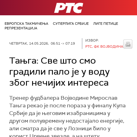
РТС
ЕВРОПСКА ТАКМИЧЕЊА
СУПЕРЛИГА СРБИЈЕ
ЛИГЕ ПЕТИЦЕ
РЕПРЕЗЕНТАЦИЈА
ИЗВОР:
ЧЕТВРТАК, 14.05.2026, 06:51 -> 07:19
РТС, ФК ВОЈВОДИНА
Тањга: Све што смо
градили пало је у воду
због нечијих интереса
Тренер фудбалера Војводине Мирослав
Тањга рекао је после пораза у финалу Купа
Србије да је његовим изабраницима у
другом полувремену недостајало енергије,
али сматра да је све у Лозници било у
корист Црвене звезде, а на штету