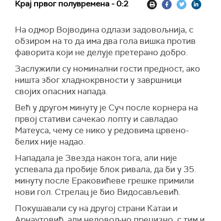
Крај првог полувремена - 0:2
На одмор Војводина одлази задовољнија, с
обзиром на то да има два гола вишка против
фаворита који не делује претерано добро.
Заслужили су номинални гости предност, ако
ништа због хладнокрвности у завршници
својих опасних напада.
Већ у другом минуту је Суч после корнера на
првој стативи сачекао лопту и савладао
Матеуса, чему се нико у редовима црвено-
белих није надао.
Нападала је Звезда након тога, али није
успевала да пробије блок ривала, да би у 35.
минуту после Ераковићеве грешке примили
нови гол. Стрелац је био Видосављевић.
Покушавали су на другој страни Катаи и
Арнаутовић, али недовољно прецизно, с тим и