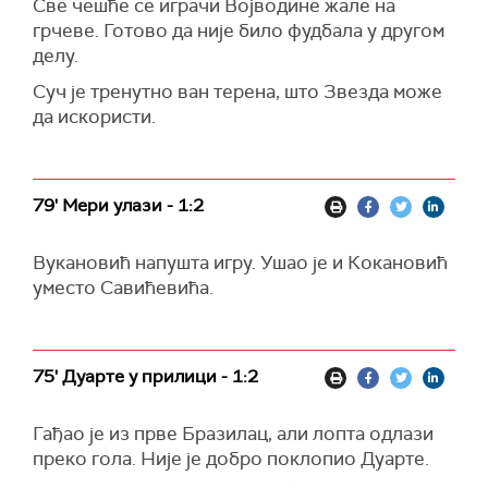
Све чешће се играчи Војводине жале на
грчеве. Готово да није било фудбала у другом
делу.
Суч је тренутно ван терена, што Звезда може
да искористи.
79' Мери улази - 1:2
Вукановић напушта игру. Ушао је и Кокановић
уместо Савићевића.
75' Дуарте у прилици - 1:2
Гађао је из прве Бразилац, али лопта одлази
преко гола. Није је добро поклопио Дуарте.