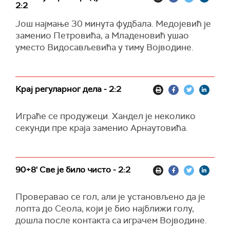
2:2
Још најмање 30 минута фудбала. Медојевић је
заменио Петровића, а Младеновић ушао
уместо Видосављевића у тиму Војводине.
Крај регуларног дела - 2:2
Играће се продужеци. Хандел је неколико
секунди пре краја заменио Арнаутовића.
90+8' Све је било чисто - 2:2
Проверавао се гол, али је установљено да је
лопта до Сеола, који је био најближи голу,
дошла после контакта са играчем Војводине.