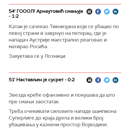
54' ГОООЛ! Арнаутовић смањује
- 1:2
Катаи је сачекао Тикнизјана који се убацио по
левој страни и заврнуо на петерац, где је
нападач Аустрије маестрално реаговао и
матирао Росића.
Захуктава се у Лозници.
51' Настављен је сусрет - 0:2
Звезда креће офанзивно и покушава да што
пре смањи заостатак.
Треба очекивати силовите нападе шампиона
Суперлиге до краја дуела и велики број
убацивања у казнени простор Војводине.