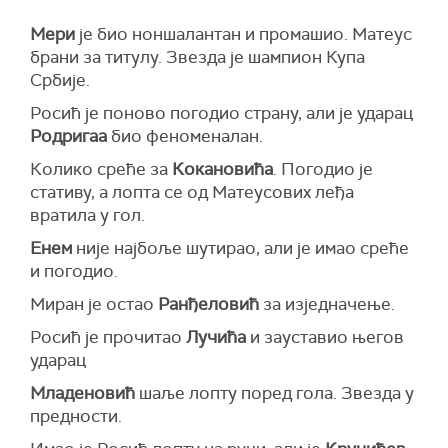
Мери
је био ноншалантан и промашио. Матеус
брани за титулу. Звезда је шампион Купа
Србије.
Росић је поново погодио страну, али је ударац
Родригаа
био феноменалан.
Колико среће за
Кокановића
. Погодио је
стативу, а лопта се од Матеусових леђа
вратила у гол.
Енем
није најбоље шутирао, али је имао среће
и погодио.
Миран је остао
Ранђеловић
за изједначење.
Росић је прочитао
Лучића
и зауставио његов
ударац
Младеновић
шаље лопту поред гола. Звезда у
предности.