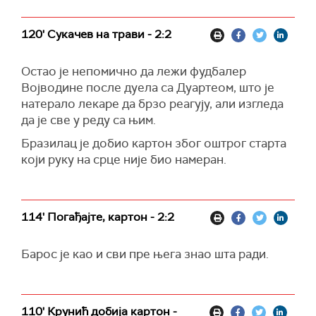
120' Сукачев на трави - 2:2
Остао је непомично да лежи фудбалер
Војводине после дуела са Дуартеом, што је
натерало лекаре да брзо реагују, али изгледа
да је све у реду са њим.
Бразилац је добио картон због оштрог старта
који руку на срце није био намеран.
114' Погађајте, картон - 2:2
Барос је као и сви пре њега знао шта ради.
110' Крунић добија картон -