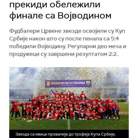
прекиди обележили
финале са Војводином
Фудбалери Црвене звезде освојили су Куп
Србије након што су после пенала са 5:4
победили Војводину. Регуларни део меча и
продужеци су завршени резултатом 2:2.
Звезда са ивице провалије до трофеја Купа Србије,