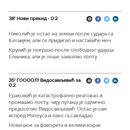
38' Нови прекид - 0:2
Николић је остао на земљи после судара са
Катаијем, али се придигао и наставиће меч.
Крунић је покушао после слободног ударца
Елшника, али је лоше захватио лопту.
35' ГООООЛ! Видосављевић за
0:2
Ераковић је катастрофално реаговао и
промашио лопту, чију путању је одлично
предосетио Видосављевић. Остао је сам
испред Матеуса и лако га савладао.
Нови шок за фаворита и велики корак