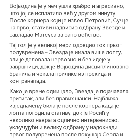
Војводина је у меч ушла храбро и агресивно,
што јој се исплатило већ у другом минуту.
После корнера који је извео Петровић, Суч је
на првој стативи надвисио одбрану Звезде и
савладао Матеуса за рано вођство.
Тај гол је у великој мери одредио ток првог
полувремена – Звезда је имала више лопту,
али је деловала нервозно и без идеје у
завршници, док је Војводина дисциплиновано
бранила и чекала прилике из прекида и
контранапада.
Како је време одмицало, Звезда је појачавала
притисак, али без правих шанси. Најближа
изједначењу била је после корнера када је
лопта погодила стативу, док је Росић у
неколико наврата одлично интервенисао,
укључујући и велику одбрану у надокнади
првог полувремена после покушаја Сеола и