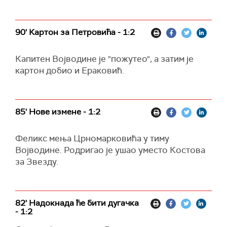
90' Картон за Петровића - 1:2
Капитен Војводине је "пожутео", а затим је
картон добио и Ераковић.
85' Нове измене - 1:2
Феликс мења Црномарковића у тиму
Војводине. Родригао је ушао уместо Костова
за Звезду.
82' Надокнада ће бити дугачка
- 1:2