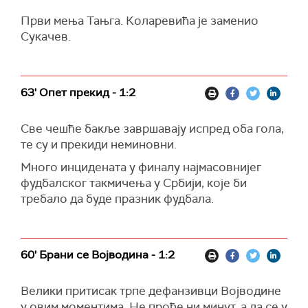
Први мења Тањга. Коларевића је заменио
Сукачев.
63' Опет прекид - 1:2
Све чешће бакље завршавају испред оба гола,
те су и прекиди неминовни.
Много инцидената у финалу најмасовнијег
фудбалског такмичења у Србији, које би
требало да буде празник фудбала.
60' Брани се Војводина - 1:2
Велики притисак трпе дефанзивци Војводине
у овим моментима. Не прође ни минут, а да се у