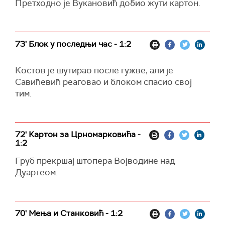
Претходно је Вукановић добио жути картон.
73' Блок у последњи час - 1:2
Костов је шутирао после гужве, али је
Савићевић реаговао и блоком спасио свој
тим.
72' Картон за Црномарковића -
1:2
Груб прекршај штопера Војводине над
Дуартеом.
70' Мења и Станковић - 1:2