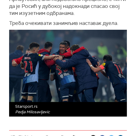
да је Росић у дубокој надокнади спасао свој
тим изузетним одбранама.
Треба очекивати занимљив наставак дуела.
Starsport.rs
Pedja Milosavljevic