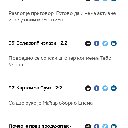
Разлог је приговор. Готово да и нема активне
игре у овим моментима.
95' Вељковић излази - 2:2
Повредио се српски штопер ког мења Тебо
Учена.
92' Картон за Суча - 2:2
Са две руке је Мађар оборио Енема.
Почео је први продужетак -