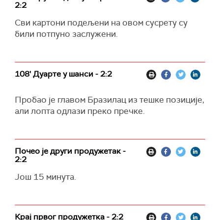
2:2
Сви картони подељени на овом сусрету су
били потпуно заслужени.
108' Дуарте у шанси - 2:2
Пробао је главом Бразилац из тешке позиције,
али лопта одлази преко пречке.
Почео је други продужетак -
2:2
Још 15 минута.
Крај првог продужетка - 2:2