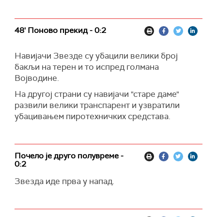
48' Поново прекид - 0:2
Навијачи Звезде су убацили велики број
бакљи на терен и то испред голмана
Војводине.
На другој страни су навијачи "старе даме"
развили велики транспарент и узвратили
убацивањем пиротехничких средстава.
Почело је друго полувреме -
0:2
Звезда иде прва у напад.