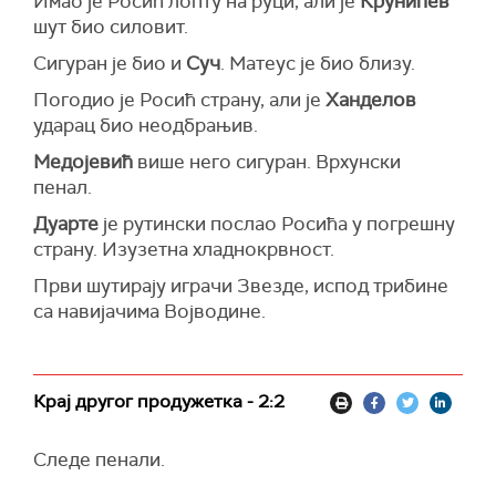
Имао је Росић лопту на руци, али је
Крунићев
шут био силовит.
Сигуран је био и
Суч
. Матеус је био близу.
Погодио је Росић страну, али је
Ханделов
ударац био неодбрањив.
Медојевић
више него сигуран. Врхунски
пенал.
Дуарте
је рутински послао Росића у погрешну
страну. Изузетна хладнокрвност.
Први шутирају играчи Звезде, испод трибине
са навијачима Војводине.
Крај другог продужетка - 2:2
Следе пенали.