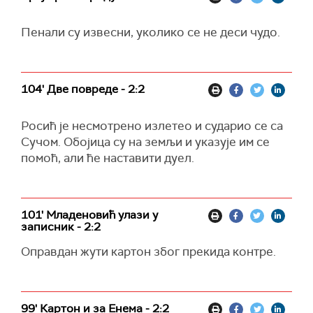
Пенали су извесни, уколико се не деси чудо.
104' Две повреде - 2:2
Росић је несмотрено излетео и сударио се са
Сучом. Обојица су на земљи и указује им се
помоћ, али ће наставити дуел.
101' Младеновић улази у
записник - 2:2
Оправдан жути картон због прекида контре.
99' Картон и за Енема - 2:2