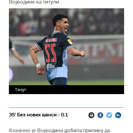
Војводине ка титули.
Танјуг
35' Без нових шанси - 0:1
Коначно је Војводина добила прилику да