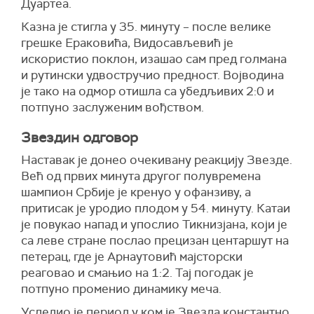
Дуартеа.
Казна је стигла у 35. минуту – после велике
грешке Ераковића, Видосављевић је
искористио поклон, изашао сам пред голмана
и рутински удвостручио предност. Војводина
је тако на одмор отишла са убедљивих 2:0 и
потпуно заслуженим вођством.
Звездин одговор
Наставак је донео очекивану реакцију Звезде.
Већ од првих минута другог полувремена
шампион Србије је кренуо у офанзиву, а
притисак је уродио плодом у 54. минуту. Катаи
је повукао напад и упослио Тикнизјана, који је
са леве стране послао прецизан центаршут на
петерац, где је Арнаутовић мајсторски
реаговао и смањио на 1:2. Тај погодак је
потпуно променио динамику меча.
Уследио је период у ком је Звезда константно