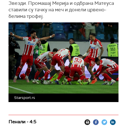
Звезди. Промашај Мерија и одбрана Матеуса
ставили су тачку на меч и донели црвено-
белима трофеј.
Starsport.rs
Пенали - 4:5