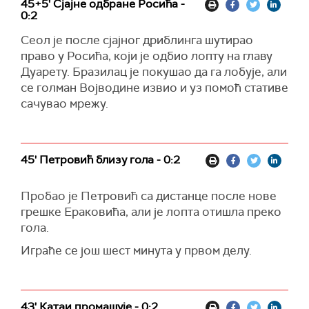
45+5' Сјајне одбране Росића -
0:2
Сеол је после сјајног дриблинга шутирао
право у Росића, који је одбио лопту на главу
Дуарету. Бразилац је покушао да га лобује, али
се голман Војводине извио и уз помоћ стативе
сачувао мрежу.
45' Петровић близу гола - 0:2
Пробао је Петровић са дистанце после нове
грешке Ераковића, али је лопта отишла преко
гола.
Играће се још шест минута у првом делу.
43' Катаи промашује - 0:2