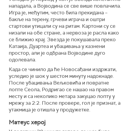
нападала, а Војводина се све више повлачила.
Игра је, међутим, често била прекидана –
бакље на терену, грчеви играча и оштри
стартови утицали су на ритам. Картони су се
низали на обе стране, а нервоза је расла како
се ближио крај. Звезда је покушавала преко
Катаија, Дуартеа и убацивања у казнени
простор, али је одбрана Војводине дуго
одолевала.
Када се чинило да ће Новосађани издржати,
уследио је шок у шестом минуту надокнаде.
После убацивања Вељковића и повратне
лопте Сеола, Родригао се нашао на правом
месту и са неколико метара закуцао лопту у
мрежу за 2:2. После провере, гол је признат, а
утакмица је отишла у продужетке.
Матеус херој