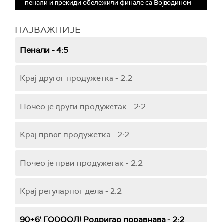
пенали и прекиди обележили финале са Војводином
НАЈВАЖНИЈЕ
Пенали - 4:5
Крај другог продужетка - 2:2
Почео је други продужетак - 2:2
Крај првог продужетка - 2:2
Почео је први продужетак - 2:2
Крај регуларног дела - 2:2
90+6' ГООООЛ! Родригао поравнава - 2:2