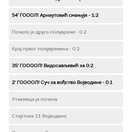
54' ГОООЛ! Арнаутовић смањује - 1:2
Почело је друго полувреме - 0:2
Крај првог полувремена - 0:2
35' ГООООЛ! Видосављевић за 0:2
2' ГООООЛ! Суч за вођство Војводине - 0:1
Утакмица је почела
Стартних 11 Војводине