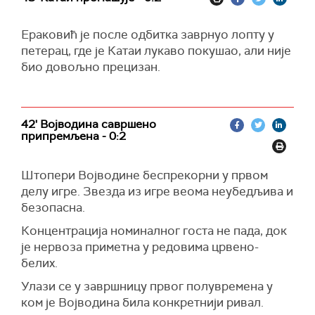
Ераковић је после одбитка заврнуо лопту у
петерац, где је Катаи лукаво покушао, али није
био довољно прецизан.
42' Војводина савршено
припремљена - 0:2
Штопери Војводине беспрекорни у првом
делу игре. Звезда из игре веома неубедљива и
безопасна.
Концентрација номиналног госта не пада, док
је нервоза приметна у редовима црвено-
белих.
Улази се у завршницу првог полувремена у
ком је Војводина била конкретнији ривал.