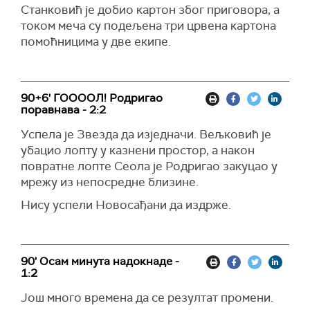
Станковић је добио картон због приговора, а
током меча су подељена три црвена картона
помоћницима у две екипе.
90+6' ГООООЛ! Родригао
поравнава - 2:2
Успела је Звезда да изједначи. Вељковић је
убацио лопту у казнени простор, а након
повратне лопте Сеола је Родригао закуцао у
мрежу из непосредне близине.
Нису успели Новосађани да издрже.
90' Осам минута надокнаде -
1:2
Још много времена да се резултат промени.