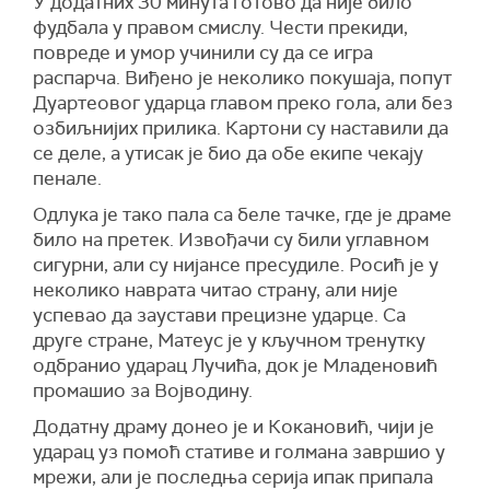
У додатних 30 минута готово да није било
фудбала у правом смислу. Чести прекиди,
повреде и умор учинили су да се игра
распарча. Виђено је неколико покушаја, попут
Дуартеовог ударца главом преко гола, али без
озбиљнијих прилика. Картони су наставили да
се деле, а утисак је био да обе екипе чекају
пенале.
Одлука је тако пала са беле тачке, где је драме
било на претек. Извођачи су били углавном
сигурни, али су нијансе пресудиле. Росић је у
неколико наврата читао страну, али није
успевао да заустави прецизне ударце. Са
друге стране, Матеус је у кључном тренутку
одбранио ударац Лучића, док је Младеновић
промашио за Војводину.
Додатну драму донео је и Кокановић, чији је
ударац уз помоћ стативе и голмана завршио у
мрежи, али је последња серија ипак припала