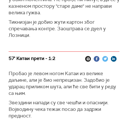
казненом простору "старе даме" не направи
велика гужва.
Тикнизјан је добио жути картон због
спречавања контре. Заоштрава се дуел у
Лозници.
57' Катаи прети - 1:2
Пробао је левом ногом Катаи из велике
даљине, али је био непрецизан. Задобио је
ударац приликом шута, али ће све бити у реду
са њим.
Звездини напади су све чешћи и опаснији.
Војводину чека тежак посао да задржи
предност.