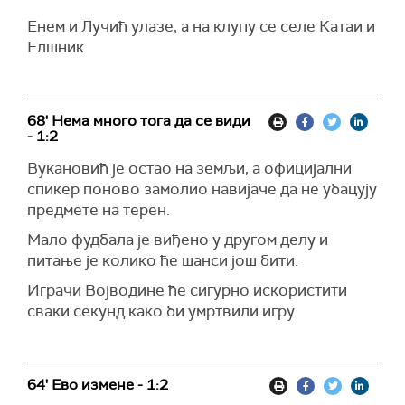
Енем и Лучић улазе, а на клупу се селе Катаи и
Елшник.
68' Нема много тога да се види
- 1:2
Вукановић је остао на земљи, а официјални
спикер поново замолио навијаче да не убацују
предмете на терен.
Мало фудбала је виђено у другом делу и
питање је колико ће шанси још бити.
Играчи Војводине ће сигурно искористити
сваки секунд како би умртвили игру.
64' Ево измене - 1:2