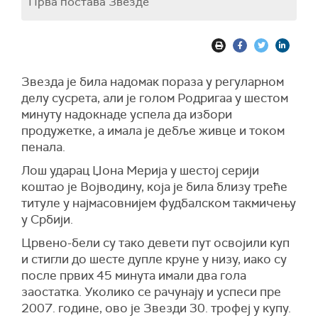
Прва постава Звезде
Звезда је била надомак пораза у регуларном
делу сусрета, али је голом Родригаа у шестом
минуту надокнаде успела да избори
продужетке, а имала је дебље живце и током
пенала.
Лош ударац Џона Мерија у шестој серији
коштао је Војводину, која је била близу треће
титуле у најмасовнијем фудбалском такмичењу
у Србији.
Црвено-бели су тако девети пут освојили куп
и стигли до шесте дупле круне у низу, иако су
после првих 45 минута имали два гола
заостатка. Уколико се рачунају и успеси пре
2007. године, ово је Звезди 30. трофеј у купу.