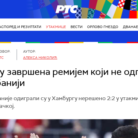
РТС
АСПОРЕД И РЕЗУЛТАТИ
УТАКМИЦЕ
ВЕСТИ
ОРЛОВО ГНЕЗДО
ДВАНАЕ
ЗВОР:
АУТОР:
ТС
АЛЕКСА НИКОЛИЋ
у завршена ремијем који не од
банији
ије одиграли су у Хамбургу нерешено 2:2 у утакми
ачкој.