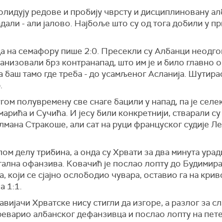
солидују редове и пробију чврсту и дисциплиновану а
дали - али јалово. Најбоље што су од тога добили у пр
 да на семафору пише 2:0. Пресекли су Албанци неод
анизовали брз контранапад, што им је и било главно о
ла баш тамо где треба - до усамљеног Асланија. Шутирао
.
угом полувремену све снаге бацили у напад, па је селе
арића и Сучића. И јесу били конкретнији, стварали с
лмана Стракоше, али сат на руци француског судије Лет
лом делу трибина, а онда су Хрвати за два минута ура
тална офанзива. Ковачић је послао лопту до Будимира, 
 који се сјајно ослободио чувара, оставио га на крив
а 1:1.
вијачи Хрватске нису стигли да изгоре, а разлог за с
реварио албанског дефанзивца и послао лопту на пете