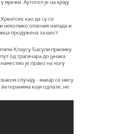
 мрежи. Аутогол је на крају
Хрватске као да су се
и неколико опасних напада и
кмица продужена за шест
штили Клаусу Ђасули прилику
пут од трагичара до јунака.
наместио је право на ногу
ваком случају - макар се нису
 ветеранима који одлазе, не