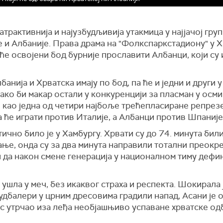
јатрактивнија и најузбудљивија утакмица у најјачој гр
 и Албаније. Права драма на "Фолкспаркстадиону" у Х
 ће освојени бод бурније прославити Албанци, који су
анија и Хрватска имају по бод, па ће и једни и други
како би макар остали у конкуренцији за пласман у осми
 као једна од четири најбоље трећепласиране репрезе
а ће играти против Италије, а Албанци против Шпаније
чно било је у Хамбургу. Хрвати су до 74. минута бил
ње, онда су за два минута направили тотални преокре
 да након смене генерација у националном тиму дефи
ушла у меч, без икаквог страха и респекта. Шокирала 
удбалери у црним дресовима градили напад, Асани је 
ас утрчао иза леђа необјашњиво успаване хрватске од