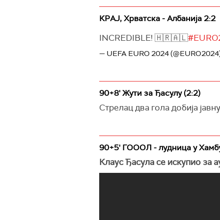
КРАЈ, Хрватска - Албанија 2:2
INCREDIBLE! 🇭🇷🇦🇱
#EURO
— UEFA EURO 2024 (@EURO2024
90+8' Жути за Ђасулу (2:2)
Стрелац два гола добија јавн
90+5' ГОООЛ - лудница у Хамбу
Клаус Ђасула се искупио за а