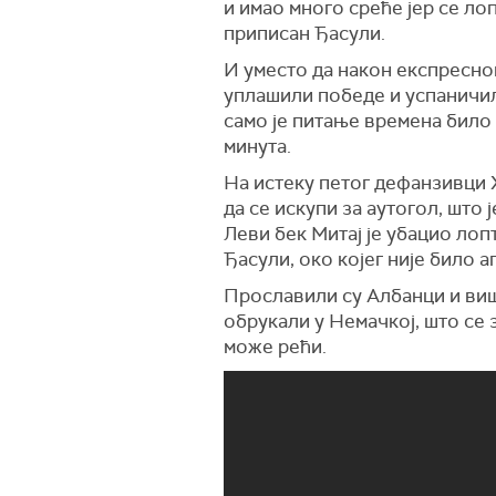
и имао много среће јер се ло
приписан Ђасули.
И уместо да након експресног
уплашили победе и успаничил
само је питање времена било 
минута.
На истеку петог дефанзивци 
да се искупи за аутогол, што 
Леви бек Митај је убацио лоп
Ђасули, око којег није било 
Прославили су Албанци и више
обрукали у Немачкој, што се 
може рећи.