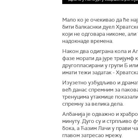
Мало ко је очекивао да ће на
бити балкаснки дуел Хрватске
који не одговара никоме, али
надокнаде времена.
Након два одиграна кола и Алб
фазе морати да јуре тријумф 
другопласирани у групи Б или
имати тежи задатак - Хрватск
Изузетно узбудљиво и драмати
већ данас спремним за пакова
тренуцима утакмице показали
спремну за велика дела.
Албанија је одважно и храбро 
минуту. Дуго су и стрпљиво ф
бока, а Ћазим Лачи у прави ч
главом затресао мрежу.