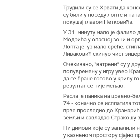
Трудили су се Хрвати да кон
су били у поседу лопте и напа
покушај главом Петковића.
У 31. минуту мало је фалило
Модрића у опасној зони и орг
Лопта је, уз мало среће, стиг
Ливаковић скинуо чист зицер
Очекивано, "ватрени" су у др
полувремену у игру увео Крам
да се бране готово у крилу го
резултат се није мењао.
Расла је паника на црвено-бе
74 - коначно се исплатила то
прве проследио до Крамарића,
земљи и савладао Стракошу з
Ни димови које су запалили на
у казненом простору сјајно п