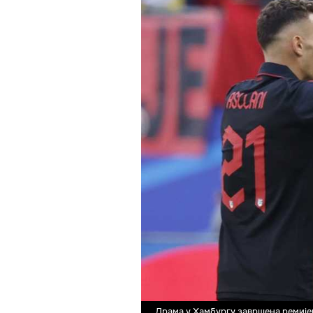
Драма у Хамбургу завршена ремијем