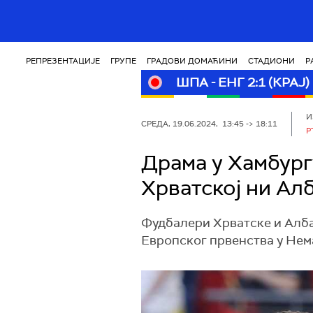
РЕПРЕЗЕНТАЦИЈЕ
ГРУПЕ
ГРАДОВИ ДОМАЋИНИ
СТАДИОНИ
Р
ШПА - ЕНГ 2:1 (КРАЈ)
И
СРЕДА, 19.06.2024, 13:45 -> 18:11
Р
Драма у Хамбург
Хрватској ни Ал
Фудбалери Хрватске и Албан
Европског првенства у Нем