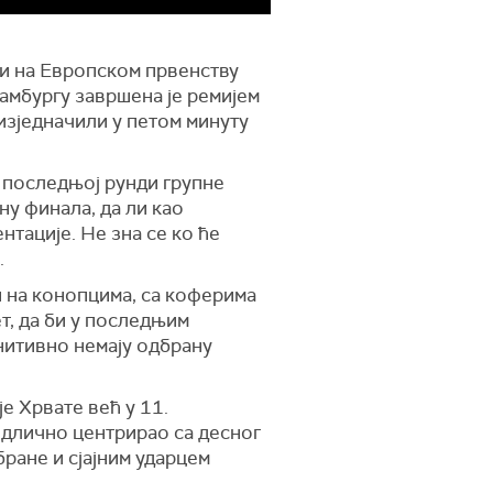
упи на Европском првенству
амбургу завршена је ремијем
 изједначили у петом минуту
 у последњој рунди групне
ну финала, да ли као
нтације. Не зна се ко ће
.
и на конопцима, са коферима
т, да би у последњим
нитивно немају одбрану
је Хрвате већ у 11.
одлично центрирао са десног
бране и сјајним ударцем