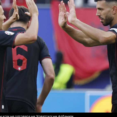
 који не одговара ни Хрватској ни Албанији