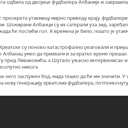
пта одбила од двојице фудбалера Албаније и завршила у
 преокрета утакмицу мирно приведу крају, фудбалери 
и. Шокирани Албанци су их сатерали уза зид, заређал
када ће постићи гол. А времена је било, пошто је ута
Хрватске су поново катастрофално реаговали и приу
је Албанац умео да прихвати и за кратко време прешао 
ту пред Ливаковића, а Шутало ужасно интервенисао и 
апсолутно никога.
 него заслужен бод, мада тешко да ће им значити. У с
за нову генерацију хрватских фудбалера, потпомогнуту