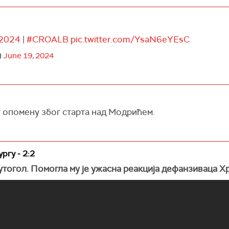
2024
|
#CROALB
pic.twitter.com/YsaN6eYEsC
)
June 19, 2024
у опомену због старта над Модрићем.
ргу - 2:2
утогол. Помогла му је ужасна реакција дефанзиваца Х