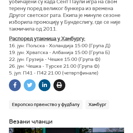
уобичајени су када Сент Паули игра на свом
терену поред великог бункера из времена
Другог светског рата. Екипа је минуле сезоне
изборила промоцију у Бундеслигу, где се није
такмичила од 2011.
Распоред утакмица у Хамбургу:
16. јун: Пољска - Холандија 15:00 (Група Д)
19. јун: Хрватска - Албанија 15:00 (Група Б)
22. јун: Грузија - Чешке 15:00 (Група Ф)
26. јун: Чешка - Турске 21:00 (Група Ф)
5. јул: П41 - П42 21:00
(ч
етвртфинале
)
Европско првенство у фудбалу
Хамбург
Везани чланци