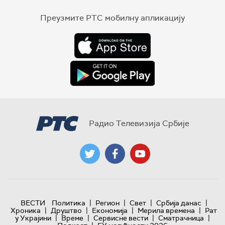
Преузмите РТС мобилну апликацију
Радио Телевизија Србије
|
|
|
|
ВЕСТИ
Политика
Регион
Свет
Србија данас
|
|
|
|
Хроника
Друштво
Економија
Мерила времена
Рат
|
|
|
|
у Украјини
Време
Сервисне вести
Сматрачница