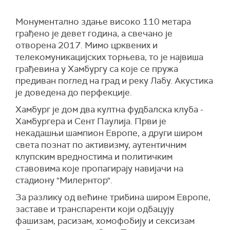
Монументално здање високо 110 метара
грађено је девет година, а свечано је
отворена 2017. Мимо црквених и
телекомуникацијских торњева, то је највиша
грађевина у Хамбургу са које се пружа
предиван поглед на град и реку Лабу. Акустика
је доведена до перфекције.
Хамбург је дом два култна фудбалска клуба -
Хамбургера и Сент Паулија. Први је
некадашњи шампион Европе, а други широм
света познат по активизму, аутентичним
клупским вредностима и политичким
ставовима које пропагирају навијачи на
стадиону "Милернтор".
За разлику од већине трибина широм Европе,
заставе и транспаренти који одбацују
фашизам, расизам, хомофобију и сексизам