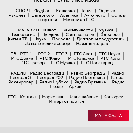
|
Подкаст
ЕУ могућности 2026
|
|
|
|
СПОРТ
Фудбал
Кошарка
Тенис
Одбојка
|
|
|
|
Рукомет
Ватерполо
Атлетика
Ауто-мото
Остали
|
спортови
Меморијал РТС
|
|
|
МАГАЗИН
Живот
Занимљивости
Музика
|
|
|
|
Технологијa
Путујемо
Свет познатих
Здравље
|
|
|
|
Филм и ТВ
Наука
Природа
Дигитални предузетник
|
За мале велике хероје
Наизглед здрав
|
|
|
|
|
ТВ
РТС 1
РТС 2
РТС 3
РТС Свет
РТС Наука
|
|
|
|
РТС Драма
РТС Живот
РТС Класика
РТС Коло
|
|
РТС Трезор
РТС Музика
РТС Полетарац
|
|
РАДИО
Радио Београд 1
Радио Београд 2
Радио
|
|
|
Београд 3
Београд 202
Радио Плетеница
Радио
|
|
|
Рокенролер
Радио Џубокс
Радио Вртешка
Радио
|
Џезер
Архив
|
|
|
|
РТС
Контакт
Маркетинг
Јавне набавке
Конкурси
Интернет портал
МАПА САЈТА