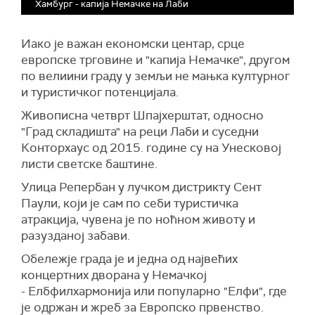
Хамбург - капија Немачке на Лаби
Иако је важан економски центар, срце
европске трговине и "капија Немачке", другом
по велиини граду у земљи не мањка културног
и туристичког потенцијала.
Живописна четврт Шпајхерштат, односно
"Град складишта" на реци Лаби и суседни
Конторхаус од 2015. године су на Унесковој
листи светске баштине.
Улица Репербан у лучком дистрикту Сент
Паули, који је сам по себи туристичка
атракција, чувена је по ноћном животу и
разузданој забави.
Обележје града је и једна од највећих
концертних дворана у Немачкој
- Елбфилхармонија или популарно "Елфи", где
је одржан и жреб за Европско првенство.