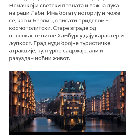
Немачкој и светски позната и важна лука
на реци Лаби. Има богату историју и може
се, као и Берлин, описати придевом –
космополитски. Старе зграде од
црвенкасте цигле Хамбургу дају карактер и
љупкост. Град нуди бројне туристичке
атракције, културне садржаје, али и
разуздан ноћни живот.