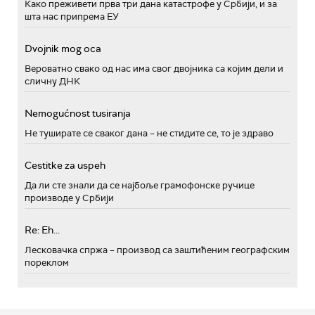
Како преживети прва три дана катастрофе у Србији, и за
шта нас припрема ЕУ
Dvojnik mog oca
Вероватно свако од нас има свог двојника са којим дели и
сличну ДНК
Nemogućnost tusiranja
Не туширате се сваког дана – не стидите се, то је здраво
Cestitke za uspeh
Да ли сте знали да се најбоље грамофонске ручице
производе у Србији
Re: Eh...
Лесковачка спржа – производ са заштићеним географским
пореклом