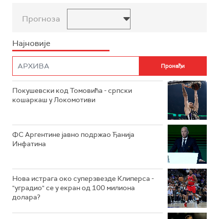
Прогноза
Најновије
Покушевски код Томовића - српски
кошаркаш у Локомотиви
ФС Аргентине јавно подржао Ђанија
Инфатина
Нова истрага око суперзвезде Клиперса -
"уградио" се у екран од 100 милиона
долара?