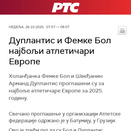
РТС
НЕДЕЉА, 26.10.2025, 07:57 -> 08:07
Дуплантис и Фемке Бол
најбољи атлетичари
Европе
Холанђанка Фемке Бол и Швеђанин
Арманд Дуплантис проглашени су за
најбоље атлетичаре Европе за 2025.
годину.
Свечано проглашење у организацији Атлетске
федерације одржано је у Батумију, у Грузији.
Ово је трећи пут да су Бол и Дуплантис