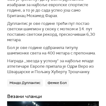
изабрани за најбоље европске спортисте
године, а то је до сада успео још само
Британац Мохамед Фарах.
Дуплантис је ове године трећи пут постао
светски шампион у скоку с мотком и 14. пут
поставио светски рекорд, прескочивши 6,30
метара.
Бол је ове године одбранила титулу
шампионке света на 400 метара с препонама.
Награда „звезда у успону“ за најбоље младе
атлетичаре Европе припала је Одри Веро из
Швајцарске и Пољаку Хуберту Трошчанку.
Мондо Дуплантис
Фемке Бол
Везани чланци