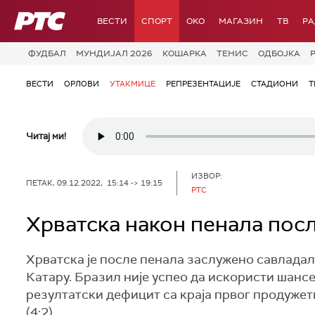
РТС
ВЕСТИ
СПОРТ
OKO
МАГАЗИН
ТВ
Р
ФУДБАЛ
МУНДИЈАЛ 2026
КОШАРКА
ТЕНИС
ОДБОЈКА
ВЕСТИ
ОРЛОВИ
УТАКМИЦЕ
РЕПРЕЗЕНТАЦИЈЕ
СТАДИОНИ
Т
Читај ми!
ИЗВОР:
ПЕТАК, 09.12.2022, 15:14 -> 19:15
PTC
Хрватска након пенала пос
Хрватска је после пенала заслужено савлада
Катару. Бразил није успео да искористи шансе 
резултатски дефицит са краја првог продужетк
(4:2).