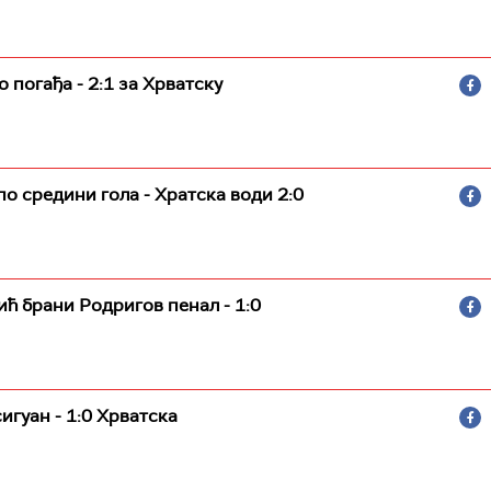
 погађа - 2:1 за Хрватску
по средини гола - Хратска води 2:0
ћ брани Родригов пенал - 1:0
игуан - 1:0 Хрватска