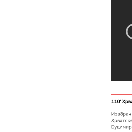
110' Хрв
Изабрани
Хрватске
Будимир