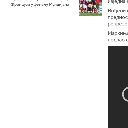
изједна
Французи у финалу Мундијала
Вођени и
предност
репрезе
Маркињос
послао с