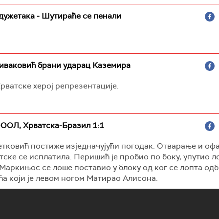
дужетака - Шутираће се пенали
Ливаковић брани ударац Каземира
рватске херој репрезентације.
ООЛ, Хрватска-Бразил 1:1
тковић постиже изједначујући погодак. Отварање и оф
тске се исплатила. Перишић је пробио по боку, упутио л
Маркињос се лоше поставио у блоку од ког се лопта одб
а који је левом ногом Матирао Алисона.