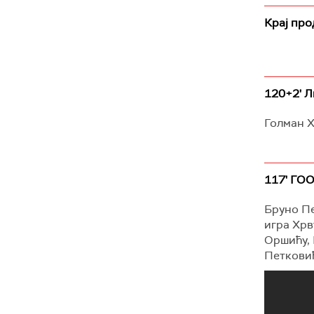
Крај про
120+2' 
Голман Х
117' ГОО
Бруно Пе
игра Хрв
Оршићу, 
Петковић