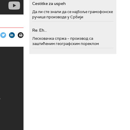
Cestitke za uspeh
Да ли сте знали да се најбоље грамофонске
ручице производе у Србији
Re: Eh...
Лесковачка спржа – производ са
заштићеним географским пореклом