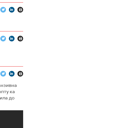
анзивна
опту ка
ила до