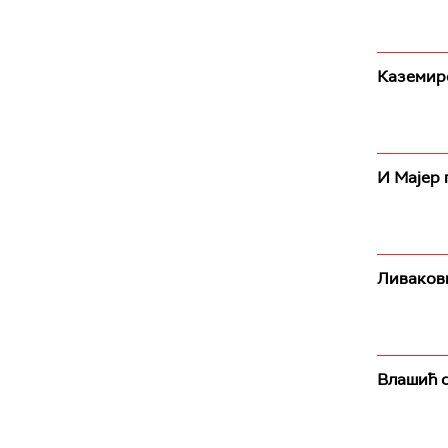
Каземиро
И Мајер 
Ливакови
Влашић с