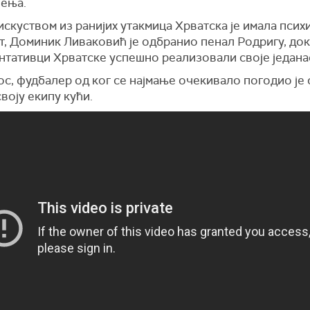
чења.
скуством из ранијих утакмица Хрватска је имала псих
, Доминик Ливаковић је одбранио пенал Родригу, док
нтативци Хрватске успешно реализовали своје један
, фудбалер од ког се најмање очекивало погодио је 
воју екипу кући.