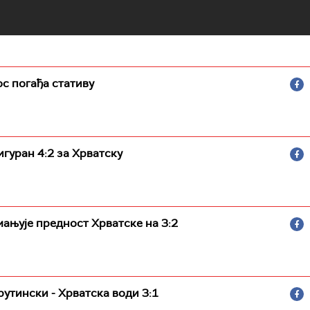
с погађа стативу
гуран 4:2 за Хрватску
ањује предност Хрватске на 3:2
утински - Хрватска води 3:1