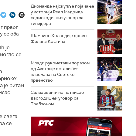
Диоманде најскупље појачање
у историји Реал Мадрида –
седмогодишњи уговор за
тинејџера
г првог
у се оба
Шампион Холандије довео
Филипа Костића
ћ је
 могло се
Млади рукометаши поразом
од Аустрије остали без
з
пласмана на Светско
ариоке"
првенство
 је ритам
исао
Салах званично потписао
двогодишњи уговор са
Трабзоном
е свега
ра се