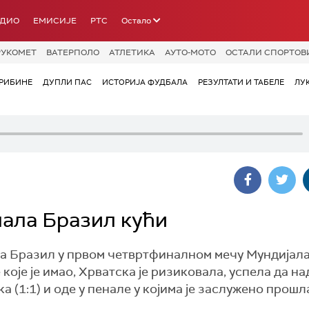
АДИО
ЕМИСИЈЕ
РТС
Остало
РУКОМЕТ
ВАТЕРПОЛО
АТЛЕТИКА
АУТО-МОТО
ОСТАЛИ СПОРТОВ
РИБИНЕ
ДУПЛИ ПАС
ИСТОРИЈА ФУДБАЛА
РЕЗУЛТАТИ И ТАБЕЛЕ
ЛУ
лала Бразил кући
ла Бразил у првом четвртфиналном мечу Мундијала
које је имао, Хрватска је ризиковала, успела да н
а (1:1) и оде у пенале у којима је заслужено прош