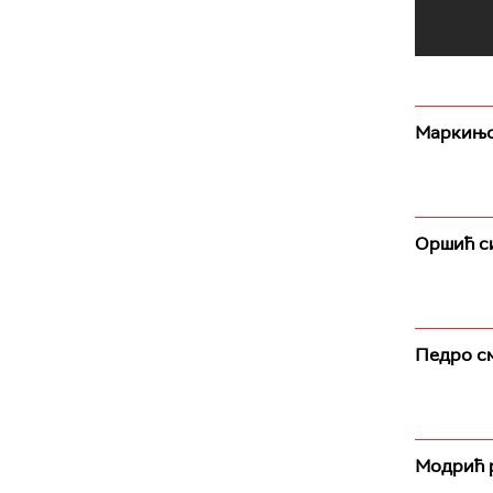
Маркињо
Оршић си
Педро см
Модрић р