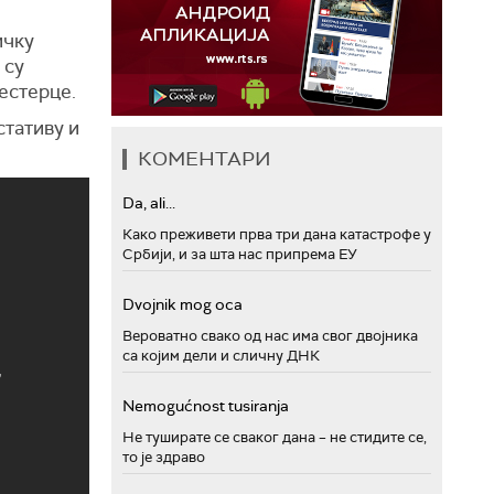
ичку
 су
аестерце.
стативу и
КОМЕНТАРИ
Da, ali...
Како преживети прва три дана катастрофе у
Србији, и за шта нас припрема ЕУ
Dvojnik mog oca
Вероватно свако од нас има свог двојника
са којим дели и сличну ДНК
Nemogućnost tusiranja
Не туширате се сваког дана – не стидите се,
то је здраво