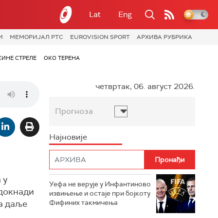
Lat
Eng
И
МЕМОРИЈАЛ РТС
EUROVISION SPORT
АРХИВА РУБРИКА
КИНЕ СТРЕЛЕ
ОКО ТЕРЕНА
четвртак, 06. август 2026.
Прогноза
Најновије
 у
Уефа не верује у Инфантиново
адокнади
извињење и остаје при бојкоту
ла даље
Фифиних такмичења