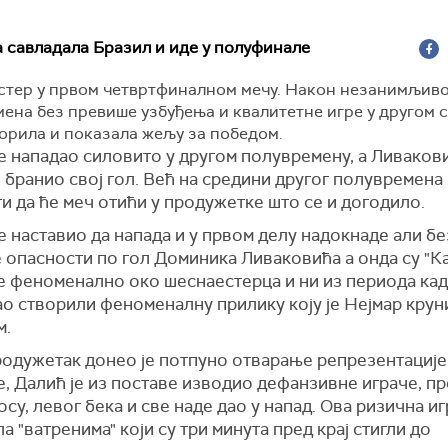
 савладала Бразил и иде у полуфинале
стер у првом четвртфиналном мечу. Након незанимљиво
ена без превише узбуђења и квалитетне игре у другом с
орила и показала жељу за победом.
е нападао силовито у другом полувремену, а Ливакови
бранио свој гол. Већ на средини другог полувремена
и да ће меч отићи у продужетке што се и догодило.
е наставио да напада и у првом делу надокнаде али бе
 опасности по гол Доминика Ливаковића а онда су "К
е феноменално око шеснаестерца и ни из периода када
ао створили феноменалну прилику коју је Нејмар крун
м.
родужетак донео је потпуно отварање репрезентације
, Далић је из поставе изводио дефанзивне играче, пр
су, левог бека и све наде дао у напад. Ова ризична иг
а "ватренима" који су три минута пред крај стигли до