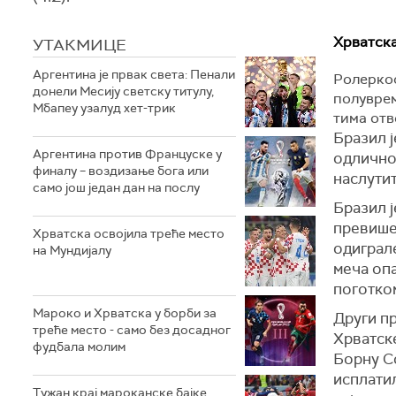
Хрватска
УТАКМИЦЕ
Аргентина је првак света: Пенали
Ролерко
донели Месију светску титулу,
полуврем
Мбапеу узалуд хет-трик
тима отв
Бразил ј
Аргентина против Француске у
одлично 
финалу – воздизање бога или
наслутит
само још један дан на послу
Бразил ј
превише
Хрватска освојила треће место
одиграл
на Мундијалу
меча оп
поготко
Мароко и Хрватска у борби за
Други п
треће место - само без досадног
Хрватске
фудбала молим
Борну Со
исплатил
Тужан крај мароканске бајке,