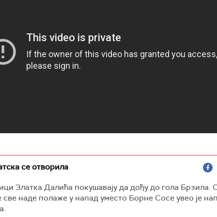
атска се отворила
ци Златка Далића покушавају да дођу до гола Брзила. 
 све наде полаже у напад уместо Борне Сосе увео је на
а.