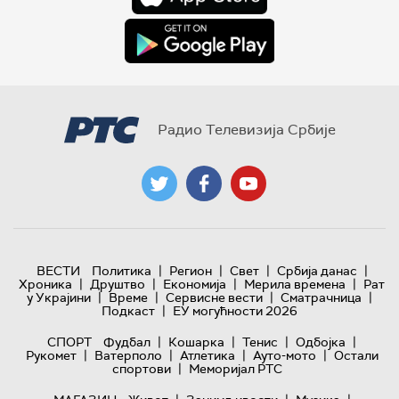
Радио Телевизија Србије
|
|
|
|
ВЕСТИ
Политика
Регион
Свет
Србија данас
|
|
|
|
Хроника
Друштво
Економија
Мерила времена
Рат
|
|
|
|
у Украјини
Време
Сервисне вести
Сматрачница
|
Подкаст
ЕУ могућности 2026
|
|
|
|
СПОРТ
Фудбал
Кошарка
Тенис
Одбојка
|
|
|
|
Рукомет
Ватерполо
Атлетика
Ауто-мото
Остали
|
спортови
Меморијал РТС