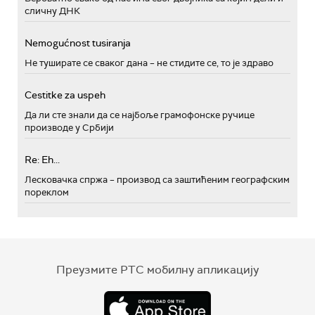
сличну ДНК
Nemogućnost tusiranja
Не туширате се сваког дана – не стидите се, то је здраво
Cestitke za uspeh
Да ли сте знали да се најбоље грамофонске ручице
производе у Србији
Re: Eh...
Лесковачка спржа – производ са заштићеним географским
пореклом
Преузмите РТС мобилну апликацију