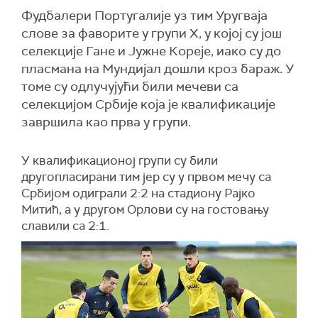
Фудбалери Португалије уз тим Уругваја
слове за фаворите у групи Х, у којој су још
селекције Гане и Јужне Кореје, иако су до
пласмана на Мундијал дошли кроз бараж. У
томе су одлучујући били мечеви са
селекцијом Србије која је квалификације
завршила као прва у групи.
У квалификационој групи су били
другопласирани тим јер су у првом мечу са
Србијом одиграли 2:2 на стадиону Рајко
Митић, а у другом Орлови су на гостовању
славили са 2:1.