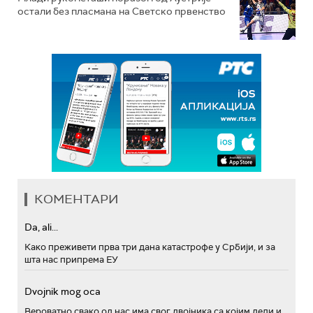
остали без пласмана на Светско првенство
КОМЕНТАРИ
Da, ali...
Како преживети прва три дана катастрофе у Србији, и за
шта нас припрема ЕУ
Dvojnik mog oca
Вероватно свако од нас има свог двојника са којим дели и