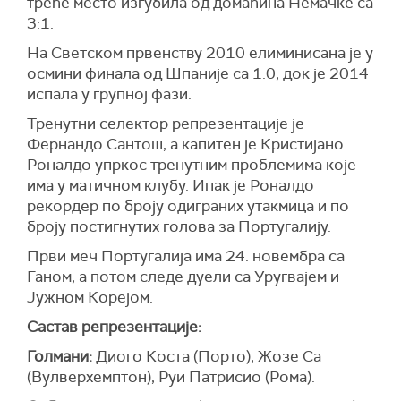
треће место изгубила од домаћина Немачке са
3:1.
На Светском првенству 2010 елиминисана је у
осмини финала од Шпаније са 1:0, док је 2014
испала у групној фази.
Тренутни селектор репрезентације је
Фернандо Сантош, а капитен је Кристијано
Роналдо упркос тренутним проблемима које
има у матичном клубу. Ипак је Роналдо
рекордер по броју одиграних утакмица и по
броју постигнутих голова за Португалију.
Први меч Португалија има 24. новембра са
Ганом, а потом следе дуели са Уругвајем и
Јужном Корејом.
Састав репрезентације:
Голмани:
Диого Коста (Порто), Жозе Са
(Вулверхемптон), Руи Патрисио (Рома).