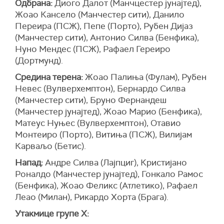
Одбрана:
Диого Далот (Манчцестер јунајтед),
Жоао Кансело (Манчестер сити), Данило
Переира (ПСЖ), Пепе (Порто), Рубен Дијаз
(Манчестер сити), Антонио Силва (Бенфика),
Нуно Мендес (ПСЖ), Рафаел Гереиро
(Дортмунд).
Средина терена:
Жоао Палиња (Фулам), Рубен
Невес (Вулверхемптон), Бернардо Силва
(Манчестер сити), Бруно Фернандеш
(Манчестер јунајтед), Жоао Марио (Бенфика),
Матеус Нуњес (Вулверхемптон), Отавио
Монтеиро (Порто), Витиња (ПСЖ), Вилијам
Карваљо (Бетис).
Напад:
Андре Силва (Лајпциг), Кристијано
Роналдо (Манчестер јунајтед), Гонкало Рамос
(Бенфика), Жоао Феликс (Атлетико), Рафаел
Леао (Милан), Рикардо Хорта (Брага).
Утакмице групе Х: