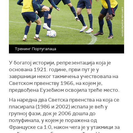
Тренинг Португалаца
У богатој историји, репрезентација која је
основана 1921. године, први пут је у
завршници неког такмичења учествовала на
Светском првенству 1966, на којем је,
предвођена Еузебиом освојила треће место.
На наредна два Светска првенства на која се
пласирала (1986 и 2002) испала је већ у
групној фази, док је 2006 дошла до
полуфинала, у којем је поражена од
Француске са 1:0, након чега је у утакмици за