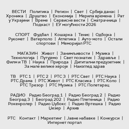
|
|
|
|
ВЕСТИ
Политика
Регион
Свет
Србија данас
|
|
|
|
Хроника
Друштво
Економија
Мерила времена
Рат
|
|
|
|
у Украјини
Време
Сервисне вести
Сматрачница
|
Подкаст
ЕУ могућности 2026
|
|
|
|
СПОРТ
Фудбал
Кошарка
Тенис
Одбојка
|
|
|
|
Рукомет
Ватерполо
Атлетика
Ауто-мото
Остали
|
спортови
Меморијал РТС
|
|
|
МАГАЗИН
Живот
Занимљивости
Музика
|
|
|
|
Технологијa
Путујемо
Свет познатих
Здравље
|
|
|
|
Филм и ТВ
Наука
Природа
Дигитални предузетник
|
За мале велике хероје
Наизглед здрав
|
|
|
|
|
ТВ
РТС 1
РТС 2
РТС 3
РТС Свет
РТС Наука
|
|
|
|
РТС Драма
РТС Живот
РТС Класика
РТС Коло
|
|
РТС Трезор
РТС Музика
РТС Полетарац
|
|
РАДИО
Радио Београд 1
Радио Београд 2
Радио
|
|
|
Београд 3
Београд 202
Радио Плетеница
Радио
|
|
|
Рокенролер
Радио Џубокс
Радио Вртешка
Радио
|
Џезер
Архив
|
|
|
|
РТС
Контакт
Маркетинг
Јавне набавке
Конкурси
Интернет портал