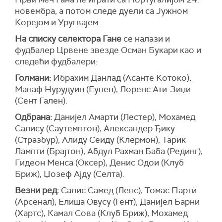
новембра, а потом следе дуели са Јужном
Корејом и Уругвајем.
На списку селектора Гане
се налази и
фудбалер Црвене звезде Осман Букари као и
следећи фудбалери:
Голмани:
Ибрахим Данлад (Асанте Котоко),
Манаф Нурудуин (Еупен), Лоренс Ати-Зиџи
(Сент Гален).
Одбрана:
Данијел Амарти (Лестер), Мохамед
Салису (Саутемптон), Александер Ђику
(Стразбур), Алиду Сеиду (Клермон), Тарик
Лампти (Брајтон), Абдул Рахман Баба (Рединг),
Гидеон Менса (Оксер), Денис Одои (Клуб
Бриж), Џозеф Ајду (Селта).
Везни ред:
Салис Самед (Ленс), Томас Парти
(Арсенал), Елиша Овусу (Гент), Данијел Барни
(Хартс), Камал Сова (Клуб Бриж), Мохамед