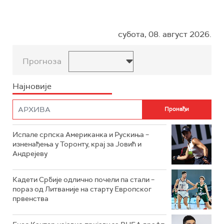
субота, 08. август 2026.
Прогноза
Најновије
Испале српска Американка и Рускиња –
изненађења у Торонту, крај за Јовић и
Андрејеву
Кадети Србије одлично почели па стали –
пораз од Литваније на старту Европског
првенства