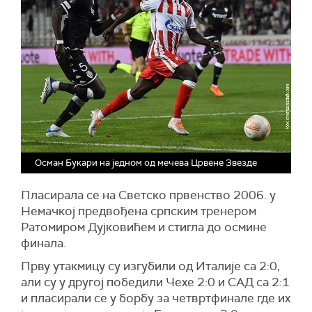
Осман Букари на једном од мечева Црвене Звезде
Пласирала се на Светско првенство 2006. у
Немачкој предвођена српским тренером
Ратомиром Дујковићем и стигла до осмине
финала.
Прву утакмицу су изгубили од Италије са 2:0,
али су у другој победили Чехе 2:0 и САД са 2:1
и пласирали се у борбу за четвртфинале где их