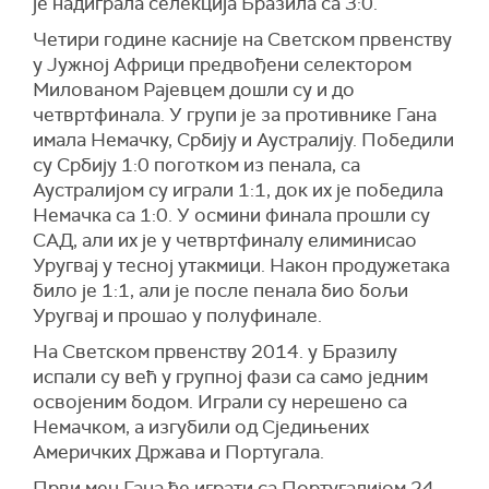
је надиграла селекција Бразила са 3:0.
Четири године касније на Светском првенству
у Јужној Африци предвођени селектором
Милованом Рајевцем дошли су и до
четвртфинала. У групи је за противнике Гана
имала Немачку, Србију и Аустралију. Победили
су Србију 1:0 поготком из пенала, са
Аустралијом су играли 1:1, док их је победила
Немачка са 1:0. У осмини финала прошли су
САД, али их је у четвртфиналу елиминисао
Уругвај у тесној утакмици. Након продужетака
било је 1:1, али је после пенала био бољи
Уругвај и прошао у полуфинале.
На Светском првенству 2014. у Бразилу
испали су већ у групној фази са само једним
освојеним бодом. Играли су нерешено са
Немачком, а изгубили од Сједињених
Америчких Држава и Португала.
Први меч Гана ће играти са Португалијом 24.