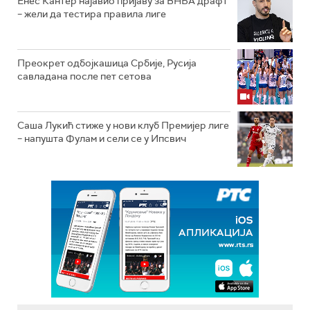
Енес Кантер најавио пријаву за ВНБА драфт
– жели да тестира правила лиге
Преокрет одбојкашица Србије, Русија
савладана после пет сетова
Саша Лукић стиже у нови клуб Премијер лиге
– напушта Фулам и сели се у Ипсвич