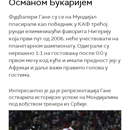
Османом Букаријем
Фудбалери Гане су се на Мундијал
пласирали као победник у КАФ трећој
рунди елиминишући фаворита Нигерију
која први пут од 2006. неће учествовати на
планетарном шампионату. Одиграли су
нерешено 1:1 на гостовању после 0:0 у
првом мечу код куће и имали предност јер у
Африци и даље важи правило голова у
гостима.
Интересантно је да је репрезентација Гане
остварила историјске успехе на Мондијалима
под вођством тренера из Србије.