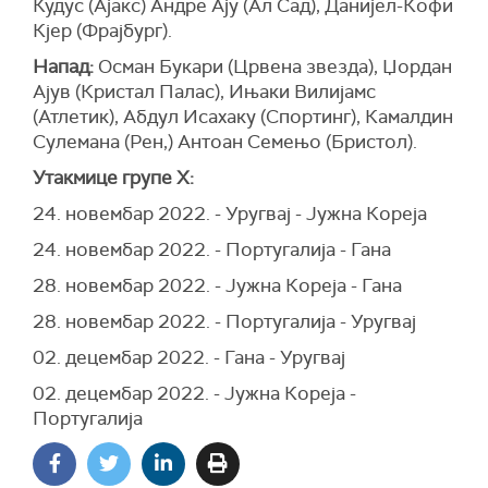
Кудус (Ајакс) Андре Ају (Ал Сад), Данијел-Кофи
Кјер (Фрајбург).
Напад:
Осман Букари (Црвена звезда), Џордан
Ајув (Кристал Палас), Ињаки Вилијамс
(Атлетик), Абдул Исахаку (Спортинг), Камалдин
Сулемана (Рен,) Антоан Семењо (Бристол).
Утакмице групе Х:
24. новембар 2022. - Уругвај - Јужна Кореја
24. новембар 2022. - Португалија - Гана
28. новембар 2022. - Јужна Кореја - Гана
28. новембар 2022. - Португалија - Уругвај
02. децембар 2022. - Гана - Уругвај
02. децембар 2022. - Јужна Кореја -
Португалија