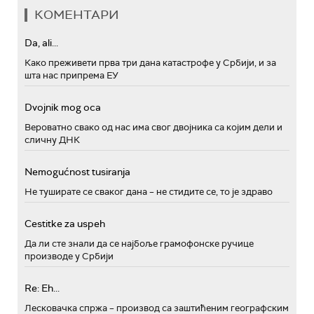
КОМЕНТАРИ
Da, ali...
Како преживети прва три дана катастрофе у Србији, и за
шта нас припрема ЕУ
Dvojnik mog oca
Вероватно свако од нас има свог двојника са којим дели и
сличну ДНК
Nemogućnost tusiranja
Не туширате се сваког дана – не стидите се, то је здраво
Cestitke za uspeh
Да ли сте знали да се најбоље грамофонске ручице
производе у Србији
Re: Eh...
Лесковачка спржа – производ са заштићеним географским