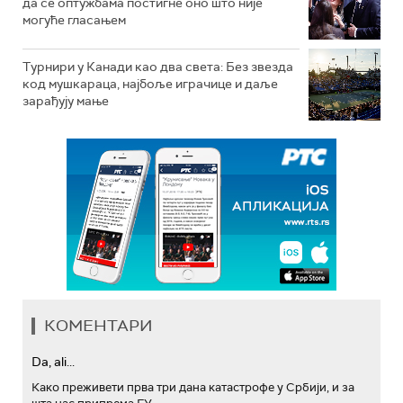
да се оптужбама постигне оно што није
могуће гласањем
Турнири у Канади као два света: Без звезда
код мушкараца, најбоље играчице и даље
зарађују мање
КОМЕНТАРИ
Da, ali...
Како преживети прва три дана катастрофе у Србији, и за