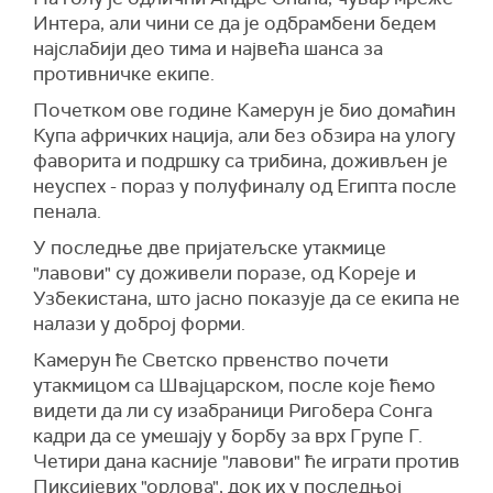
Интера, али чини се да је одбрамбени бедем
најслабији део тима и највећа шанса за
противничке екипе.
Почетком ове године Камерун је био домаћин
Купа афричких нација, али без обзира на улогу
фаворита и подршку са трибина, доживљен је
неуспех - пораз у полуфиналу од Египта после
пенала.
У последње две пријатељске утакмице
"лавови" су доживели поразе, од Кореје и
Узбекистана, што јасно показује да се екипа не
налази у доброј форми.
Камерун ће Светско првенство почети
утакмицом са Швајцарском, после које ћемо
видети да ли су изабраници Ригобера Сонга
кадри да се умешају у борбу за врх Групе Г.
Четири дана касније "лавови" ће играти против
Пиксијевих "орлова", док их у последњој