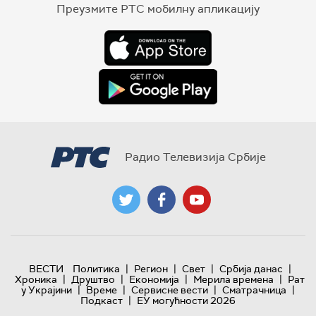
Преузмите РТС мобилну апликацију
Радио Телевизија Србије
|
|
|
|
ВЕСТИ
Политика
Регион
Свет
Србија данас
|
|
|
|
Хроника
Друштво
Економија
Мерила времена
Рат
|
|
|
|
у Украјини
Време
Сервисне вести
Сматрачница
|
Подкаст
ЕУ могућности 2026