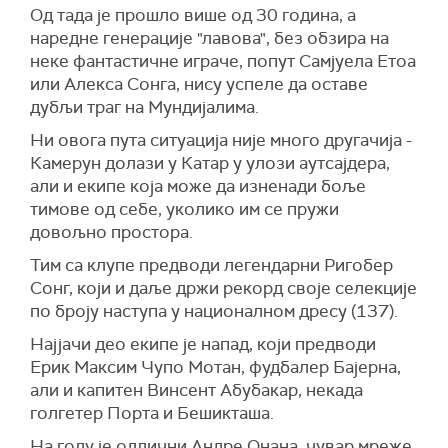
Од тада је прошло више од 30 година, а
наредне генерације "лавова", без обзира на
неке фантастичне играче, попут Самјуела Етоа
или Алекса Сонга, нису успеле да оставе
дубљи траг на Мундијалима.
Ни овога пута ситуација није много другачија -
Камерун долази у Катар у улози аутсајдера,
али и екипе која може да изненади боље
тимове од себе, уколико им се пружи
довољно простора.
Тим са клупе предводи легендарни Ригобер
Сонг, који и даље држи рекорд своје селекције
по броју наступа у националном дресу (137).
Најјачи део екипе је напад, који предводи
Ерик Максим Чупо Мотан, фудбалер Бајерна,
али и капитен Винсент Абубакар, некада
голгетер Порта и Бешикташа.
На голу је одлични Андре Онана, чувар мреже