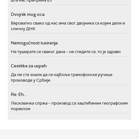
шта нас припрема ЕУ
Dvojnik mog oca
Вероватно свако од нас има свог двојника са којим дели и
сличну ДНК
Nemogućnost tusiranja
Не туширате се сваког дана – не стидите се, то је здраво
Cestitke za uspeh
Да ли сте знали да се најбоље грамофонске ручице
производе у Србији
Re: Eh...
Лесковачка спржа – производ са заштићеним географским
пореклом