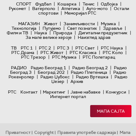
|
|
|
|
СПОРТ
Фудбал
Кошарка
Тенис
Одбојка
|
|
|
|
Рукомет
Ватерполо
Атлетика
Ауто-мото
Остали
|
спортови
Меморијал РТС
|
|
|
МАГАЗИН
Живот
Занимљивости
Музика
|
|
|
|
Технологијa
Путујемо
Свет познатих
Здравље
|
|
|
|
Филм и ТВ
Наука
Природа
Дигитални предузетник
|
За мале велике хероје
Наизглед здрав
|
|
|
|
|
ТВ
РТС 1
РТС 2
РТС 3
РТС Свет
РТС Наука
|
|
|
|
РТС Драма
РТС Живот
РТС Класика
РТС Коло
|
|
РТС Трезор
РТС Музика
РТС Полетарац
|
|
РАДИО
Радио Београд 1
Радио Београд 2
Радио
|
|
|
Београд 3
Београд 202
Радио Плетеница
Радио
|
|
|
Рокенролер
Радио Џубокс
Радио Вртешка
Радио
|
Џезер
Архив
|
|
|
|
РТС
Контакт
Маркетинг
Јавне набавке
Конкурси
Интернет портал
МАПА САЈТА
Приватност
Copyright
Правила употребе садржаја
Мапа
|
|
|