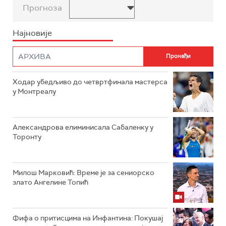
Прогноза
Најновије
Ходар убедљиво до четвртфинала мастерса
у Монтреалу
Александрова елиминисала Сабаленку у
Торонту
Милош Марковић: Време је за сениорско
злато Ангелине Топић
Фифа о притисцима на Инфантина: Покушај