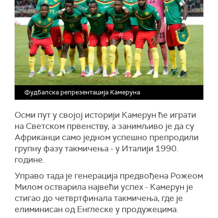
Фудбалска репрезентација Камеруна
Осми пут у својој историји Камерун ће играти
на Светском првенству, а занимљиво је да су
Африканци само једном успешно препродили
групну фазу такмичења - у Италији 1990.
године.
Управо тада је генерација предвођена Рожеом
Милом остварила највећи успех - Камерун је
стигао до четвртфинала такмичења, где је
елиминисан од Енглеске у продужецима.