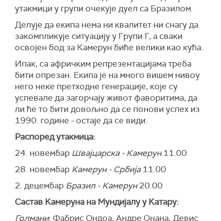
утакмици у групи очекује дуел са Бразилом.
Делује да екипа нема ни квалитет ни снагу да
закомпликује ситуацију у Групи Г, а сваки
освојен бод за Камерун биће велики као кућа.
Ипак, са афричким репрезентацијама треба
бити опрезан. Екипа је на много вишем нивоу
него неке претходне генерације, које су
успевале да загорчају живот фаворитима, да
ли ће то бити довољно да се понови успех из
1990. године - остаје да се види.
Распоред утакмица:
24. новембар
Швајцарска - Камерун
11.00
28. новембар
Камерун - Србија
11.00
2. децембар
Бразил - Камерун
20.00
Састав Камеруна на Мундијалу у Катару:
Голмани
: Фабрис Ондоа, Андре Онана, Девис