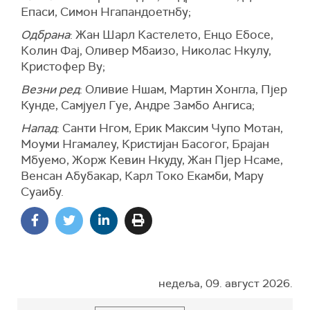
Епаси, Симон Нгапандоетнбу;
Одбрана
: Жан Шарл Кастелето, Енцо Ебосе,
Колин Фај, Оливер Мбаизо, Николас Нкулу,
Кристофер Ву;
Везни ред
: Оливие Ншам, Мартин Хонгла, Пјер
Кунде, Самјуел Гуе, Андре Замбо Ангиса;
Напад
: Санти Нгом, Ерик Максим Чупо Мотан,
Моуми Нгамалеу, Кристијан Басогог, Брајан
Мбуемо, Жорж Кевин Нкуду, Жан Пјер Нсаме,
Венсан Абубакар, Карл Токо Екамби, Мару
Суаибу.
недеља, 09. август 2026.