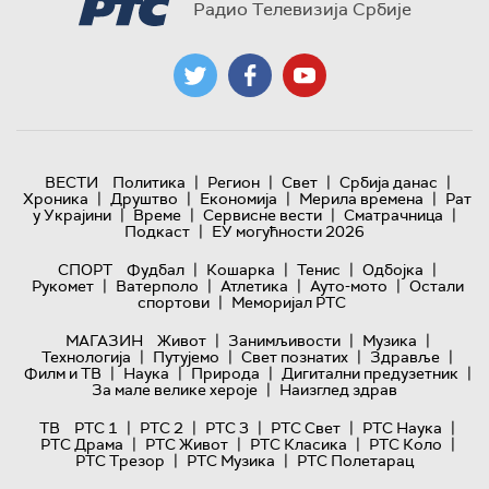
Радио Телевизија Србије
|
|
|
|
ВЕСТИ
Политика
Регион
Свет
Србија данас
|
|
|
|
Хроника
Друштво
Економија
Мерила времена
Рат
|
|
|
|
у Украјини
Време
Сервисне вести
Сматрачница
|
Подкаст
ЕУ могућности 2026
|
|
|
|
СПОРТ
Фудбал
Кошарка
Тенис
Одбојка
|
|
|
|
Рукомет
Ватерполо
Атлетика
Ауто-мото
Остали
|
спортови
Меморијал РТС
|
|
|
МАГАЗИН
Живот
Занимљивости
Музика
|
|
|
|
Технологијa
Путујемо
Свет познатих
Здравље
|
|
|
|
Филм и ТВ
Наука
Природа
Дигитални предузетник
|
За мале велике хероје
Наизглед здрав
|
|
|
|
|
ТВ
РТС 1
РТС 2
РТС 3
РТС Свет
РТС Наука
|
|
|
|
РТС Драма
РТС Живот
РТС Класика
РТС Коло
|
|
РТС Трезор
РТС Музика
РТС Полетарац