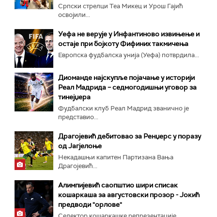
Српски стрелци Теа Микец и Урош Гајић
освојили...
Уефа не верује у Инфантиново извињење и
остаје при бојкоту Фифиних такмичења
Европска фудбалска унија (Уефа) потврдила...
Диоманде најскупље појачање у историји
Реал Мадрида – седмогодишњи уговор за
тинејџера
Фудбалски клуб Реал Мадрид званично је
представио...
Драгојевић дебитовао за Ренџерс у поразу
од Јагјелоње
Некадашњи капитен Партизана Вања
Драгојевић...
Алимпијевић саопштио шири списак
кошаркаша за августовски прозор - Јокић
предводи "орлове"
Селектор кошаркашке репрезентације