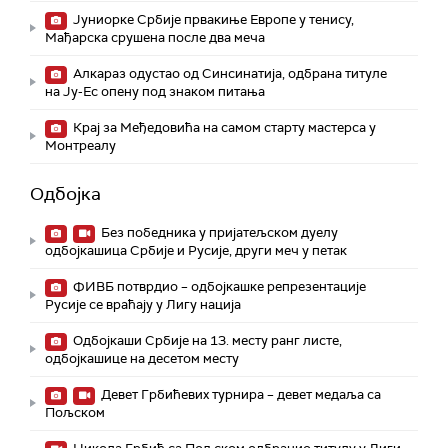
Јуниорке Србије првакиње Европе у тенису,
Мађарска срушена после два меча
Алкараз одустао од Синсинатија, одбрана титуле
на Ју-Ес опену под знаком питања
Крај за Међедовића на самом старту мастерса у
Монтреалу
Одбојка
Без победника у пријатељском дуелу
одбојкашица Србије и Русије, други меч у петак
ФИВБ потврдио – одбојкашке репрезентације
Русије се враћају у Лигу нација
Одбојкаши Србије на 13. месту ранг листе,
одбојкашице на десетом месту
Девет Грбићевих турнира – девет медаља са
Пољском