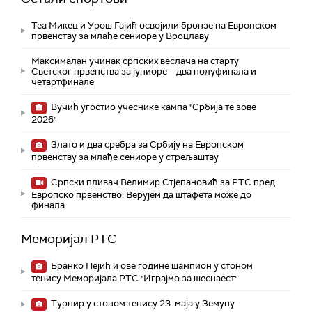
Теа Микец и Урош Гајић освојили бронзе на Европском
првенству за млађе сениоре у Вроцлаву
Максималан учинак српских веслача на старту
Светског првенства за јуниоре – два полуфинала и
четвртфинале
Вучић угостио учеснике кампа "Србија те зове
2026"
Злато и два сребра за Србију на Европском
првенству за млађе сениоре у стрељаштву
Српски пливач Велимир Стјепановић за РТС пред
Европско првенство: Верујем да штафета може до
финала
Меморијал РТС
Бранко Пејић и ове године шампион у стоном
тенису Меморијала РТС "Играјмо за шеснаест"
Турнир у стоном тенису 23. маја у Земуну