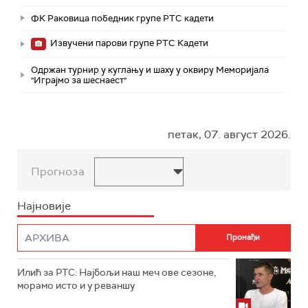
ФК Раковица победник групе РТС кадети
Извучени парови групе РТС Кадети
Одржан турнир у куглању и шаху у оквиру Меморијала
"Играјмо за шеснаест"
петак, 07. август 2026.
Прогноза
Најновије
Илић за РТС: Најбољи наш меч ове сезоне,
морамо исто и у реваншу