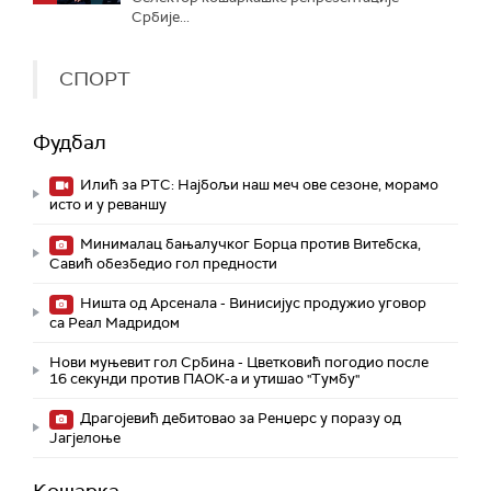
Србије...
СПОРТ
Фудбал
Илић за РТС: Најбољи наш меч ове сезоне, морамо
исто и у реваншу
Минималац бањалучког Борца против Витебска,
Савић обезбедио гол предности
Ништа од Арсенала - Винисијус продужио уговор
са Реал Мадридом
Нови муњевит гол Србина - Цветковић погодио после
16 секунди против ПАОК-а и утишао "Тумбу"
Драгојевић дебитовао за Ренџерс у поразу од
Јагјелоње
Кошарка