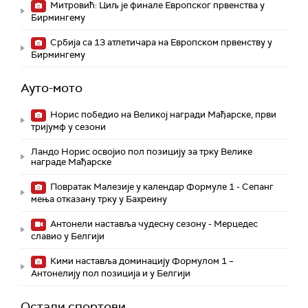
Митровић: Циљ је финале Европског првенства у
Бирмингему
Србија са 13 атлетичара на Европском првенству у
Бирмингему
Ауто-мото
Норис победио на Великој награди Мађарске, први
тријумф у сезони
Ландо Норис освојио пол позицију за трку Велике
награде Мађарске
Повратак Малезије у календар Формуле 1 - Сепанг
мења отказану трку у Бахреину
Aнтонели наставља чудесну сезону - Мерцедес
славио у Белгији
Кими наставља доминацију Формулом 1 –
Антонелију пол позиција и у Белгији
Остали спортови