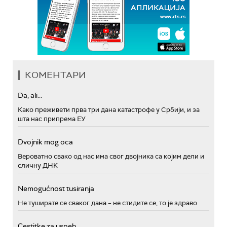
КОМЕНТАРИ
Da, ali...
Како преживети прва три дана катастрофе у Србији, и за
шта нас припрема ЕУ
Dvojnik mog oca
Вероватно свако од нас има свог двојника са којим дели и
сличну ДНК
Nemogućnost tusiranja
Не туширате се сваког дана – не стидите се, то је здраво
Cestitke za uspeh