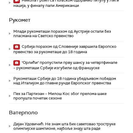
Никола Грбић са Пољском одбранио титулу у Лиги
нација, у финалу пали Американци
Рукомет
Млади рукометаши поразом од Аустрије остали без
пласмана на Светско првенство
Србија поразом од Словеније завршила Европско
првенство за рукометаше до 18 година
"Орлићи" пропустили прву шансу за четвртфинале
– рукометаши Србије изгубили од Француске
Рукометаши Србије до 18 година убедљивом победом
над Италијом до главне рунде Европског првенства
Пех за Партизан – Милош Кос због прелома шаке
пропушта почетак сезоне
Ватерполо
Дејан Удовичић: Не знам шта бих саветовао троструке
олимпијске шампионе, најбоље знају шта раде