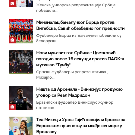
Женска јуниорска репрезентација Србије
победила...
Минималац бањалучког Борца против
Витебска, Савић обезбедио гол предности
Фудбалери Борца из Бањалуке победили су
белоруски...
Нови муњевит гол Србина - Цветковић
погодио после 16 секунди против ПАОК-а
и утишао "Тумбу"
Српски фудбалер и репрезентативац
Михајло...
Ништа од Арсенала - Винисијус продужио
уговор са Реал Мадридом
Бразилски фудбалер Винисијус Жуниор
потписао...
Теа Микец и Урош Гајић освојили бронзе на
Европском првенству за млађе сениоре у
Вроцлаву