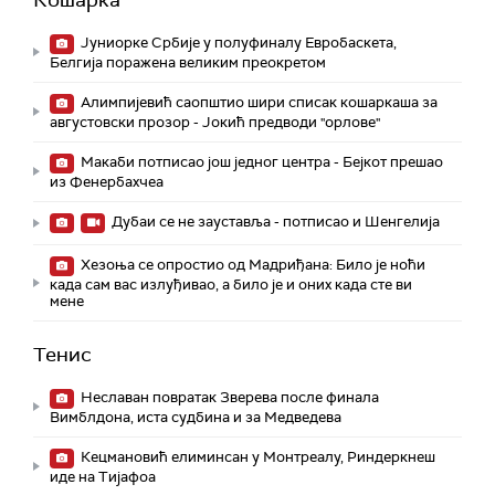
Јуниорке Србије у полуфиналу Евробаскета,
Белгија поражена великим преокретом
Алимпијевић саопштио шири списак кошаркаша за
августовски прозор - Јокић предводи "орлове"
Макаби потписао још једног центра - Бејкот прешао
из Фенербахчеа
Дубаи се не зауставља - потписао и Шенгелија
Хезоња се опростио од Мадриђана: Било је ноћи
када сам вас излуђивао, а било је и оних када сте ви
мене
Тенис
Неславан повратак Зверева после финала
Вимблдона, иста судбина и за Медведева
Кецмановић елиминсан у Монтреалу, Риндеркнеш
иде на Тијафоа