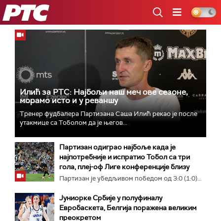
РТС
Илић за РТС: Најбољи наш меч ове сезоне,
морамо исто и у реваншу
Тренер фудбалера Партизана Саша Илић рекао је после
утакмице са Тоболом да је његов...
Партизан одиграо најбоље када је
најпотребније и испратио Тобол са три
гола, плеј-оф Лиге конференције близу
Партизан је убедљивом победом од 3:0 (1:0)...
Јуниорке Србије у полуфиналу
Евробаскета, Белгија поражена великим
преокретом