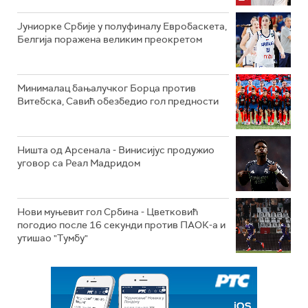
Јуниорке Србије у полуфиналу Евробаскета,
Белгија поражена великим преокретом
Минималац бањалучког Борца против
Витебска, Савић обезбедио гол предности
Ништа од Арсенала - Винисијус продужио
уговор са Реал Мадридом
Нови муњевит гол Србина - Цветковић
погодио после 16 секунди против ПАОК-а и
утишао "Тумбу"