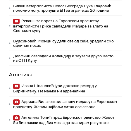
Бивши ватерполиста Новог Београда Лука Гладовић
поломио ногу, пропушта ЕП за играче до 20 година
Реванш за пораз на Европском првенству -
ватерполисти Грчке савладали Мађаре за злато на
Светском купу
Вујасиновић: Момци су дали све од себе, урадили смо
одличан посао
Делфини савладали Холандију и заузели друго место
на ОТП Купу
Атлетика
Ивана Шпановић јури државни рекорд у
Бирмингему: Не мањка ми адреналина
Адриана Вилагош циља нову медаљу на Европском
првенству: Желим најбољи хитац ове сезоне
Ангелина Топић пред Европско првенство: Живот
би био лакши кад бих могла да планирам резултате