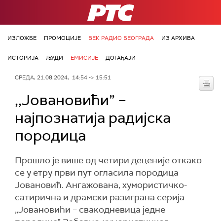
РТС
ИЗЛОЖБЕ
ПРОМОЦИЈЕ
ВЕК РАДИО БЕОГРАДА
ИЗ АРХИВА
ИСТОРИЈА
ЉУДИ
ЕМИСИЈЕ
ДОГАЂАЈИ
СРЕДА, 21.08.2024, 14:54 -> 15:51
,,Јовановићи” –
најпознатија радијска
породица
Прошло је више од четири деценије откако
се у етру први пут огласила породица
Јовановић. Ангажована, хумористичко-
сатирична и драмски разиграна серија
„Јовановићи – свакодневица једне