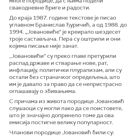
многе породице, да с њима подели
свакодневне бриге и радости.
До краја 1987. године текстове је писао
углавном Бранислав Ђуричић, а од 1988. до
1994. „Јовановиће” је креирало шездесет
троје састављача. Пера су оштрили и они
којима писање није занат.
Јовановићи” су преко главе претурили
„
распад државе и стварање нове, рат,
инфлацију, политички плурализам, али су
остали без страначког опреде
ље
ња, што
им је давало за право да се непристрасно
оглашавају о збивањима.
С причама из живота породице Јовановић
слушаоци су могли лако да се поистовете,
што је значајно допринело томе да ова
емисија постигне велику популарност.
Чланови породице Јовановић били су: