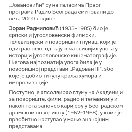
Јовановићи” су на таласима Првог
„
програма Радио Београда емитовани до
лета 2000. године.
Зоран Радмиловић
(1933–1985) био је
српски и југословенски филмски,
телевизијски и позоришни глумац, који је
одиграо неке од најупечатљивијих улога у
историји југословенске кинематографије.
Његова најпознатија улога била је у
позоришној представи ,,Радован III”, због
које је добио титулу краља хумора и
импровизације.
Поступно је апсолвирао глуму на Академији
за позориште, филм, радио и телевизију и
након тога започео каријеру у Београдском
драмском позоришту (1962–1968), у коме је
првобитно наступао у мање значајним
представама.