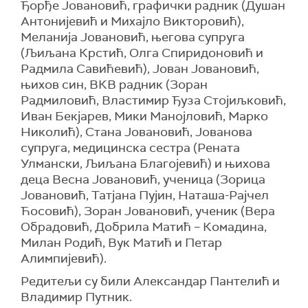
Ђорђе Јовановић, графички радник (Душан
Антонијевић
и
Михајло Викторовић
),
Меланија Јовановић, његова супруга
(Љиљана Крстић,
Олга Спиридоновић и
Радмила Савићевић
), Јован Јовановић,
њихов син, ВКВ радник (Зоран
Радмиловић,
Властимир Ђуза Стојиљковић,
Иван Бекјарев, Мики Манојловић, Марко
Николић
), Стана Јовановић, Јованова
супруга, медицинска сестра (Рената
Улмански, Љ
иљана Благојевић
) и њихова
деца Весна Јовановић, ученица (Зорица
Јовановић,
Татјана Пујин, Наташа-Рајчел
Ћосовић
), Зоран Јовановић, ученик (Вера
Обрадовић,
Добрила Матић – Комадина,
Милан Родић, Вук Матић и Петар
Алимпијевић
).
Редитељи су били Александар Пантелић и
Владимир Путник.