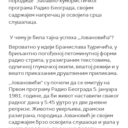
породице” Забавно-хумористичког
програма Радио Београда, својим
садржајем напречац је освојила срца
слушалаца.
У чему је била тајна успеха „Јовановића”?
Вероватно у
идеји Бранислава Ђуричића, у
бриљантно погођеној
петоминутној
форми
радио-стрипа, у разиграним текстовима,
одличној глумачкој екипи, вештој режији и у
вешто приказаним друштвеним приликама.
Јовановићи“ су п
очел
и
да се емитуј
у
на
„
Првом програму Радио Београда 5. јануара
1981. године,
да би живот наставили
сваког
радног дана у 5.45 ујутро
уз две дневне
репризе
. Животно уверљива, драмски
разиграна,
п
ородица Јованови
ћ
је својим
садржајем брзо освојила слушаоце и ушла у