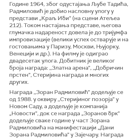
Године 1964, због одустајања Љубе Тадића,
Радмиловић је добио насловну улогу у
представи „Краљ Иби” (на сцени Атељеа
212). Током настајања представе, његова
глумачка надареност довела је до тријумфа
импровизације (велики успех остварује и на
гостовањима у Паризу, Москви, Њујорку,
Венецији и др.). На филму је одиграо
двадесетак улога. Добитник је великог
броја награда: ,,Златна арена”, ,,Добричин
прстен”, Стеријина награда и многих
других.
Награда ,,Зоран Радмиловић” додељује се
од 1988. у оквиру ,,Стеријиног позорја” у
Новом Саду, а додељује је компанија
„Новости”, док се награда „Зоранов брк”
додељује сваке године у част Зорана
Радмиловића на манифестацији „Дани
Зорана Радмиловића” у Зајечару. Награда