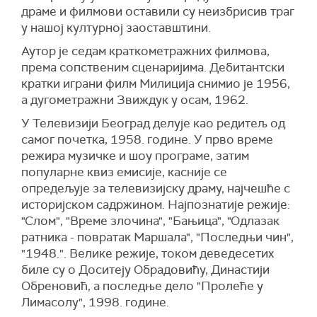
драме и филмови оставили су неизбрисив траг
у нашој културној заоставштини.
Аутор је седам краткометражних филмова,
према сопственим сценаријима. Дебитантски
кратки играни филм Милиција снимио је 1956,
а дугометражни Звиждук у осам, 1962.
У Телевизији Београд делује као редитељ од
самог почетка, 1958. године. У прво време
режира музичке и шоу програме, затим
популарне квиз емисије, касније се
опредељује за телевизијску драму, најчешће с
историјском садржином. Најпознатије режије:
"Слом", "Време злочина", "Бањица", "Одлазак
ратника - повратак Маршала", "Последњи чин",
"1948.". Велике режије, током деведесетих
биле су о Доситеју Обрадовићу, Династији
Обреновић, а последње дело "Пролеће у
Лимасолу", 1998. године.