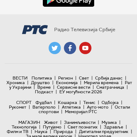
Радио Телевизија Србије
|
|
|
|
ВЕСТИ
Политика
Регион
Свет
Србија данас
|
|
|
|
Хроника
Друштво
Економија
Мерила времена
Рат
|
|
|
|
у Украјини
Време
Сервисне вести
Сматрачница
|
Подкаст
ЕУ могућности 2026
|
|
|
|
СПОРТ
Фудбал
Кошарка
Тенис
Одбојка
|
|
|
|
Рукомет
Ватерполо
Атлетика
Ауто-мото
Остали
|
спортови
Меморијал РТС
|
|
|
МАГАЗИН
Живот
Занимљивости
Музика
|
|
|
|
Технологијa
Путујемо
Свет познатих
Здравље
|
|
|
|
Филм и ТВ
Наука
Природа
Дигитални предузетник
|
За мале велике хероје
Наизглед здрав