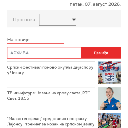
петак, 07. август 2026.
Прогноза
Најновије
Српски фестивал поново окупља дијаспору
у Чикагу
ТВ минијатуре: Јована на крову света, РТС
Свет, 18.55
"Малац генијалац“ представио програм у
Лајонсу - тренинг за мозак на српском језику