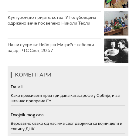
Културом до пријатељства: У Голубовцима
одржано вече посвећено Николи Тесли
Наши сусрети: Небојша Митрић – небески
вајар, РТС Свет, 20.57
КОМЕНТАРИ
Da, ali...
Како преживети прва три дана катастрофе у Србији, и за
шта нас припрема ЕУ
Dvojnik mog oca
Вероватно свако од нас има свог двојника са којим дели и
сличну ДНК