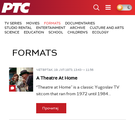
РТС
TV SERIES
MOVIES
FORMATS
DOCUMENTARIES
STUDIO RENTAL
ENTERTAINMENT
ARCHIVE
CULTURE AND ARTS
SCIENCE
EDUCATION
SCHOOL
CHILDREN'S
ECOLOGY
FORMATS
ЧЕТВРТАК, 19. ЈУЛ 1973, 13:43 -> 11:56
A Theatre At Home
“Theatre at Home” is a classic Yugoslav TV
sitcom that ran from 1972 until 1984...
Прочитај