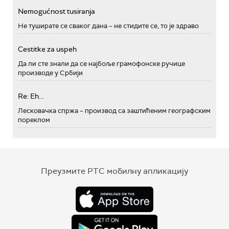
Nemogućnost tusiranja
Не туширате се сваког дана – не стидите се, то је здраво
Cestitke za uspeh
Да ли сте знали да се најбоље грамофонске ручице
производе у Србији
Re: Eh...
Лесковачка спржа – производ са заштићеним географским
пореклом
Преузмите РТС мобилну апликацију