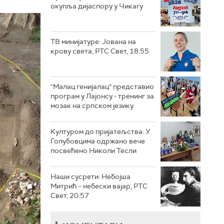
окупља дијаспору у Чикагу
ТВ минијатуре: Јована на
крову света, РТС Свет, 18.55
"Малац генијалац“ представио
програм у Лајонсу - тренинг за
мозак на српском језику
Културом до пријатељства: У
Голубовцима одржано вече
посвећено Николи Тесли
Наши сусрети: Небојша
Митрић – небески вајар, РТС
Свет, 20.57