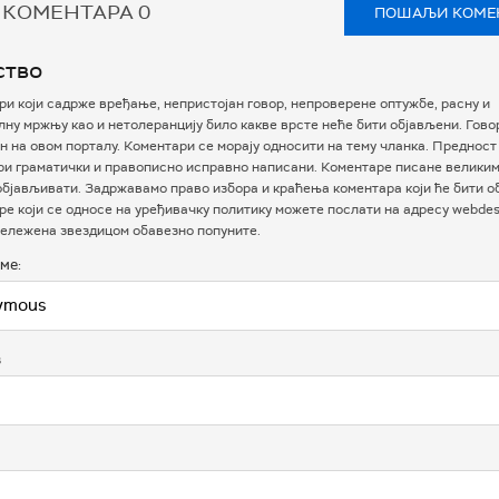
 КОМЕНТАРА
0
ПОШАЉИ КОМЕ
ство
и који садрже вређање, непристојан говор, непроверене оптужбе, расну и
ну мржњу као и нетолеранцију било какве врсте неће бити објављени. Гово
 на овом порталу. Коментари се морају односити на тему чланка. Предност
ри граматички и правописно исправно написани. Коментаре писане велики
бјављивати. Задржавамо право избора и краћења коментара који ће бити о
е који се односе на уређивачку политику можете послати на адресу webdesk
ележена звездицом обавезно попуните.
ме:
в