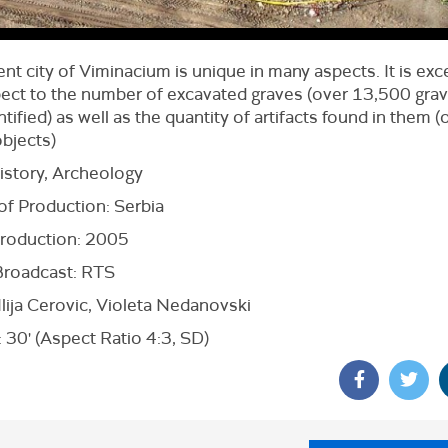
nt city of Viminacium is unique in many aspects. It is exc
pect to the number of excavated graves (over 13,500 gra
tified) as well as the quantity of artifacts found in them (
bjects)
istory, Archeology
of Production: Serbia
production: 2005
 Broadcast: RTS
lija Cerovic, Violeta Nedanovski
 30' (Aspect Ratio 4:3, SD)