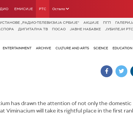
АДИО
ЕМИСИЈЕ
РТС
Остало
УСТАНОВЕ „РАДИО-ТЕЛЕВИЗИЈА СРБИЈЕ“
АКЦИЈЕ
ПГП
ГАЛЕРИЈ
АСПОРА
ДИГИТАЛНА ТВ
ПОСАО
ЈАВНЕ НАБАВКЕ
ЈУБИЛЕЈИ РТС
ENTERTAINMENT
ARCHIVE
CULTURE AND ARTS
SCIENCE
EDUCATION
cium has drawn the attention of not only the domestic 
t Viminacium will take its rightful place in the first ran