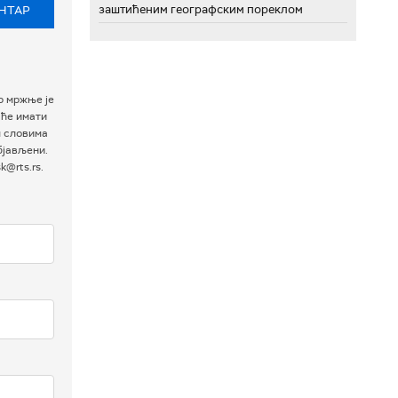
заштићеним географским пореклом
НТАР
р мржње је
 ће имати
м словима
бјављени.
@rts.rs.