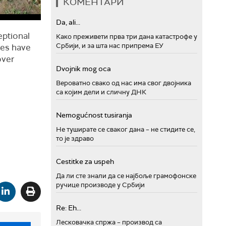
КОМЕНТАРИ
Da, ali...
eptional
Како преживети прва три дана катастрофе у
Србији, и за шта нас припрема ЕУ
ves have
over
Dvojnik mog oca
Вероватно свако од нас има свог двојника
са којим дели и сличну ДНК
Nemogućnost tusiranja
Не туширате се сваког дана – не стидите се,
то је здраво
Cestitke za uspeh
Да ли сте знали да се најбоље грамофонске
ручице производе у Србији
Re: Eh...
Лесковачка спржа – производ са