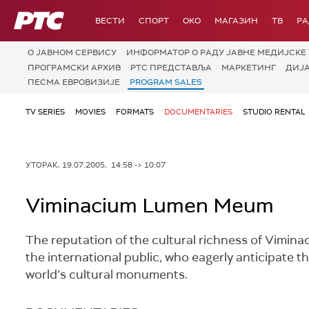
РТС
ВЕСТИ
СПОРТ
OKO
МАГАЗИН
ТВ
Р
О JАВНОМ СЕРВИСУ
ИНФОРМАТОР О РАДУ ЈАВНЕ МЕДИЈСКЕ 
ПРОГРАМСКИ АРХИВ
РТС ПРЕДСТАВЉА
МАРКЕТИНГ
ДИЈ
ПЕСМА ЕВРОВИЗИЈЕ
PROGRAM SALES
TV SERIES
MOVIES
FORMATS
DOCUMENTARIES
STUDIO RENTAL
УТОРАК, 19.07.2005, 14:58 -> 10:07
Viminacium Lumen Meum
The reputation of the cultural richness of Vimina
the international public, who eagerly anticipate tha
world’s cultural monuments.