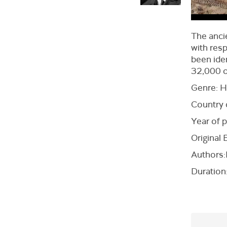
The ancie
with res
been iden
32,000 o
Genre: H
Country 
Year of 
Original
Authors:I
Duration: