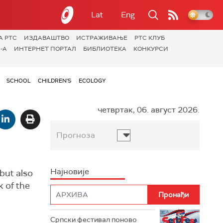
Lat
Eng
А РТС
ИЗДАВАШТВО
ИСТРАЖИВАЊЕ
РТС КЛУБ
-А
ИНТЕРНЕТ ПОРТАЛ
БИБЛИОТЕКА
КОНКУРСИ
SCHOOL
CHILDREN'S
ECOLOGY
четвртак, 06. август 2026.
Прогноза
Најновије
but also
k of the
Српски фестивал поново