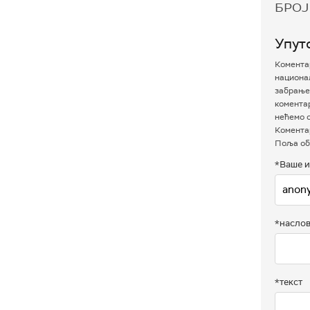
БРОЈ
Упут
Коментар
национал
забрањен
комента
нећемо о
Коментар
Поља об
*Ваше и
*насло
*текст