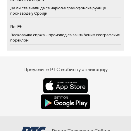
Да ли сте знали да се најбоље грамофонске ручице
производе у Србији
Re: Eh...
Лесковачка спржа – производ са заштићеним географским
пореклом
Преузмите РТС мобилну апликацију
Радио Телевизија Србије