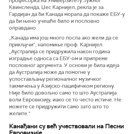
професорка на Универзитету Јужног
Квинсленда, Џес Карнијел, рекла је за
Гардијан да би Канада морала да покаже ЕБУ-у
да би њено учешће било и пословно
оправдано.
„Канада има још много посла ако жели да се
прикључи“, напомиње проф. Карнијел.
„Аустралија се придружила након година
изградње односа са ЕБУ-ом и припреме
пословног аргумента. У основи је била идеја
да Аустралија може да помогне у
успостављању регионалног музичког
такмичења у Азијско-пацифичком региону.
Није било довољно само то што Аустралија
воли Евровизију, иако се то често истиче. Не
можете се придружити само зато што то
желите.“
Канађани су већ учествовали на Песми
Евровизије