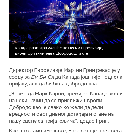
Канада разматра учешће на Песми Евровизије,
директор такмичења: Добродошли сте
Директор Евровизије Мартин Грин рекао је у
среду за
Би-Би-Си
да Канада још није поднела
пријаву, али да би била добродошла.
„Знамо да Марк Карни, премијер Канаде, жели
на неки начин да се приближи Европи.
Добродошао је свако ко жели да дели
вредности овог дивног догађаја и стане на
нашу сцену са пријатељима“, додао Грин.
Као што само име каже, Евросонг је пре свега