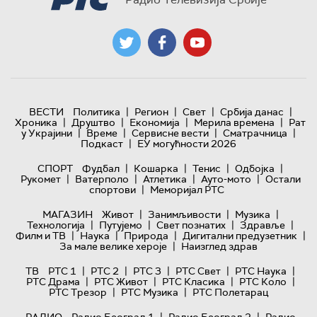
|
|
|
|
ВЕСТИ
Политика
Регион
Свет
Србија данас
|
|
|
|
Хроника
Друштво
Економија
Мерила времена
Рат
|
|
|
|
у Украјини
Време
Сервисне вести
Сматрачница
|
Подкаст
ЕУ могућности 2026
|
|
|
|
СПОРТ
Фудбал
Кошарка
Тенис
Одбојка
|
|
|
|
Рукомет
Ватерполо
Атлетика
Ауто-мото
Остали
|
спортови
Меморијал РТС
|
|
|
МАГАЗИН
Живот
Занимљивости
Музика
|
|
|
|
Технологијa
Путујемо
Свет познатих
Здравље
|
|
|
|
Филм и ТВ
Наука
Природа
Дигитални предузетник
|
За мале велике хероје
Наизглед здрав
|
|
|
|
|
ТВ
РТС 1
РТС 2
РТС 3
РТС Свет
РТС Наука
|
|
|
|
РТС Драма
РТС Живот
РТС Класика
РТС Коло
|
|
РТС Трезор
РТС Музика
РТС Полетарац
|
|
РАДИО
Радио Београд 1
Радио Београд 2
Радио