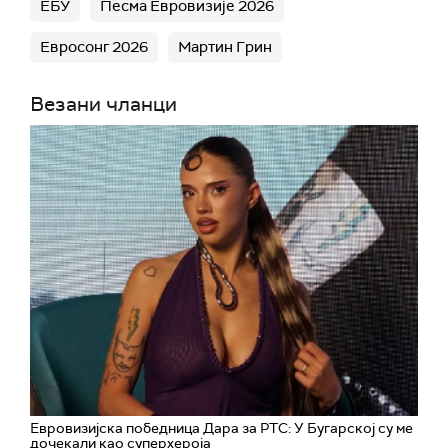
ЕБУ
Песма Евровизије 2026
Евросонг 2026
Мартин Грин
Везани чланци
Евровизијска победница Дара за РТС: У Бугарској су ме
дочекали као суперхероја