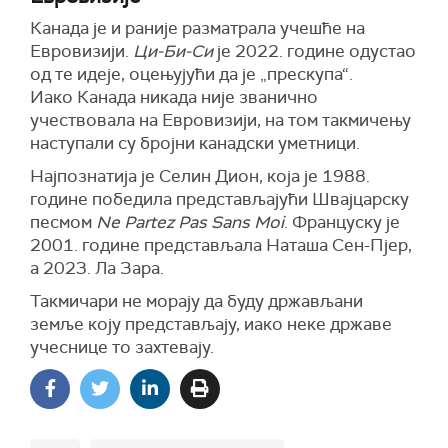
Канада је и раније разматрала учешће на
Евровизији.
Ци-Би-Си
је 2022. године одустао
од те идеје, оцењујући да је „прескупа“.
Иако Канада никада није званично
учествовала на Евровизији, на том такмичењу
наступали су бројни канадски уметници.
Најпознатија је Селин Дион, која је 1988.
године победила представљајући Швајцарску
песмом
Ne Partez Pas Sans Moi
. Француску је
2001. године представљала Наташа Сен-Пјер,
а 2023. Ла Зара.
Такмичари не морају да буду држављани
земље коју представљају, иако неке државе
учеснице то захтевају.