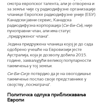
смотра европског талента, али је отворена и
за земље чије су радиодифузне организације
чланице Европске радиодифузне уније (ЕБУ).
Канадски јавни сервис, Канадска
радиодифузна корпорација (
Си-Би-Си
), није
пуноправни члан, али има статус
„придруженог члана“.
Једина придружена чланица којој је до сада
одобрено учешће на Евровизији јесте
Аустралија, која је дозволу добила 2015.
године, захваљујући великој популарности
такмичења у тој земљи.
Си-Би-Си
је потврдио да је на овогодишње
такмичење послао своје представнике у
својству „посматрача“.
Политичка одлука приближавања
Европи