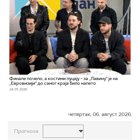
Финале почело, а костими пуцају – за „Лавину“ је на
„Евровизији“ до самог краја било напето
18. 05. 2026.
четвртак, 06. август 2026.
Прогноза