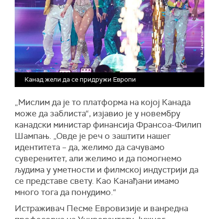
Канад жели да се придружи Европи
„Мислим да је то платформа на којој Канада
може да заблиста“, изјавио је у новембру
канадски министар финансија Франсоа-Филип
Шампањ. „Овде је реч о заштити нашег
идентитета – да, желимо да сачувамо
суверенитет, али желимо и да помогнемо
људима у уметности и филмској индустрији да
се представе свету. Као Канађани имамо
много тога да понудимо.“
Истраживач Песме Евровизије и ванредна