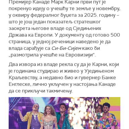
Премијер Канаде Марк Карни први пут је
покренуо идеју о учешћу те земље у новембру,
у оквиру федералног буџета за 2025. годину –
што је још један показатељ стратешког
заокрета његове владе од Сједињених
Држава ка Европи. У документу од готово 500
страница, у једној реченици наведено је да
влада сарађује са
Си-Би-Сијем
како би
„размотрила учешће на Евровизији“.
Два извора из владе рекла су да је Карни, који
је годинама студирао и живео у Уједињеном
Краљевству, а недавно био и гувернер Банке
Енглеске, лично укључен у настојања Канаде
да се прикључи такмичењу.