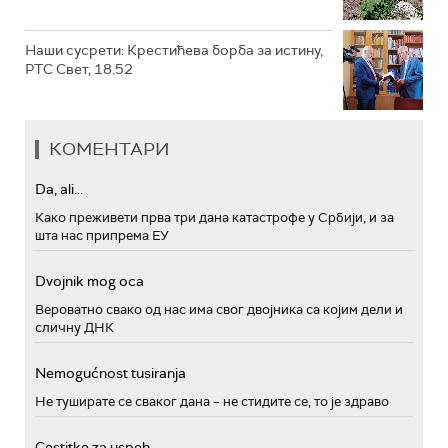
Наши сусрети: Крестићева борба за истину,
РТС Свет, 18.52
КОМЕНТАРИ
Da, ali...
Како преживети прва три дана катастрофе у Србији, и за
шта нас припрема ЕУ
Dvojnik mog oca
Вероватно свако од нас има свог двојника са којим дели и
сличну ДНК
Nemogućnost tusiranja
Не туширате се сваког дана – не стидите се, то је здраво
Cestitke za uspeh