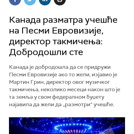
Канада разматра учешће
на Песми Евровизије,
директор такмичења:
Добродошли сте
Канада је добродошла да се придружи
Песми Евровизије ако то жели, изјавио је
Мартин Грин, директор овог музичког
такмичења, неколико месеци након што је
та земља у свом федералном буџету
најавила да жели да „размотри“ учешће.