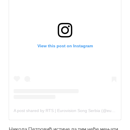
View this post on Instagram
A post shared by RTS | Eurovision Song Serbia (@eurovisionserbia_official)
Никола Петровић истиче да тим неће мењати