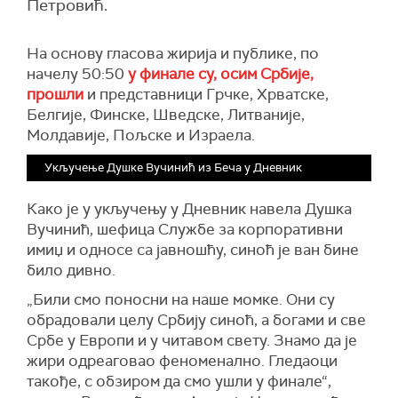
Петровић.
На основу гласова жирија и публике, по
начелу 50:50
у финале су, осим Србије,
прошли
и представници Грчке, Хрватске,
Белгије, Финске, Шведске, Литваније,
Молдавије, Пољске и Израела.
Укључење Душке Вучинић из Беча у Дневник
Како је у укључењу у Дневник навела Душка
Вучинић, шефица Службе за корпоративни
имиџ и односе са јавношћу, синоћ је ван бине
било дивно.
„Били смо поносни на наше момке. Они су
обрадовали целу Србију синоћ, а богами и све
Србе у Европи и у читавом свету. Знамо да је
жири одреаговао феноменално. Гледаоци
такође, с обзиром да смо ушли у финале“,