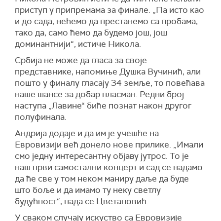
приступ у припремама за финале. „Па исто као
и до сада, нећемо да престанемо са пробама,
тако да, само ћемо да будемо још, још
доминантнији“, истиче Никола.
Србија не може да гласа за своје
представнике, напомиње Душка Вучинић, али
пошто у финалу гласају 34 земље, то повећава
наше шансе за добар пласман. Редни број
наступа „Лавине“ биће познат након другог
полуфинала.
Андрија додаје и да им је учешће на
Евровизији већ донело нове прилике. „Имали
смо једну интересантну објаву јутрос. То је
наш први самостални концерт и сад се надамо
да ће све у том неком маниру даље да буде
што боље и да имамо ту неку светлу
будућност“, нада се Цветановић.
У сваком случају искуство са Евровизије