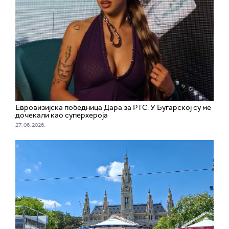
Евровизијска победница Дара за РТС: У Бугарској су ме
дочекали као суперхероја
27. 06. 2026.