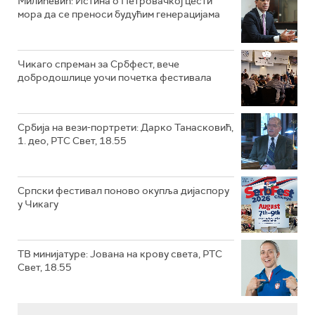
Милићевић: Истина о Петровачкој цести
мора да се преноси будућим генерацијама
Чикаго спреман за Србфест, вече
добродошлице уочи почетка фестивала
Србија на вези-портрети: Дарко Танасковић,
1. део, РТС Свет, 18.55
Српски фестивал поново окупља дијаспору
у Чикагу
ТВ минијатуре: Јована на крову света, РТС
Свет, 18.55