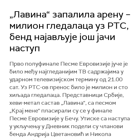
„Лавина“ запалила арену –
милион гледалаца уз РТС,
бенд најављује још јачи
наступ
Прво полуфинале Песме Евровизије јуче је
било међу најгледанијим ТВ садржајима у
ударном телевизијском термину од 21.00
сат. Уз РТС-ов пренос било је милион и сто
хиљада гледалаца. Представници Србије,
хеви-метал састав „Лавина“, са песмом
„Крај мене“ пласирали су се у финале
Песме Евровизије у Бечу. Утиске са наступа
у укључењу у Дневник подели су чланови
бенда Андрија Цветановић и Никола