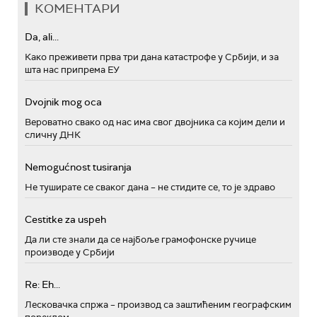
КОМЕНТАРИ
Da, ali...
Како преживети прва три дана катастрофе у Србији, и за
шта нас припрема ЕУ
Dvojnik mog oca
Вероватно свако од нас има свог двојника са којим дели и
сличну ДНК
Nemogućnost tusiranja
Не туширате се сваког дана – не стидите се, то је здраво
Cestitke za uspeh
Да ли сте знали да се најбоље грамофонске ручице
производе у Србији
Re: Eh...
Лесковачка спржа – производ са заштићеним географским