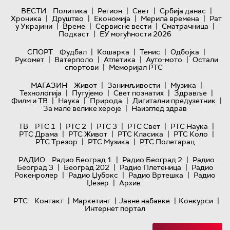
|
|
|
|
ВЕСТИ
Политика
Регион
Свет
Србија данас
|
|
|
|
Хроника
Друштво
Економија
Мерила времена
Рат
|
|
|
|
у Украјини
Време
Сервисне вести
Сматрачница
|
Подкаст
ЕУ могућности 2026
|
|
|
|
СПОРТ
Фудбал
Кошарка
Тенис
Одбојка
|
|
|
|
Рукомет
Ватерполо
Атлетика
Ауто-мото
Остали
|
спортови
Меморијал РТС
|
|
|
МАГАЗИН
Живот
Занимљивости
Музика
|
|
|
|
Технологијa
Путујемо
Свет познатих
Здравље
|
|
|
|
Филм и ТВ
Наука
Природа
Дигитални предузетник
|
За мале велике хероје
Наизглед здрав
|
|
|
|
|
ТВ
РТС 1
РТС 2
РТС 3
РТС Свет
РТС Наука
|
|
|
|
РТС Драма
РТС Живот
РТС Класика
РТС Коло
|
|
РТС Трезор
РТС Музика
РТС Полетарац
|
|
РАДИО
Радио Београд 1
Радио Београд 2
Радио
|
|
|
Београд 3
Београд 202
Радио Плетеница
Радио
|
|
|
Рокенролер
Радио Џубокс
Радио Вртешка
Радио
|
Џезер
Архив
|
|
|
|
РТС
Контакт
Маркетинг
Јавне набавке
Конкурси
Интернет портал