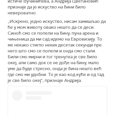
истиче Вучинићева, а Андрија Цветановић
признаје да је искуство на бини било
невероватно.
„Искрено, једно искуство, нисам замишљао да
ће у мом животу овако нешто да се деси.
Синоћ смо се попели на бину, пуна арена и
чињеница да ми сад идемо на Евровизију. То
ме некако стигло неких десетак секунди пре
него што смо се попели и онда смо стали.
Били смо мирни и тог тренутка је све било
океј, али само док се не дође на бину, мало
уме да буде стресно, онда је бина нешто већ
где смо ми удобни. То је као код куће и од тад
је све било океј“, признаје Андрија.