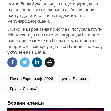
могло би да буде значајан подстицај за даљи
развој бенда, уз очекивања да ће финални
наступ донети још већу видљивост на
међународној сцени.
„ Како је Евровизија помогла и погурала групу
'Монескин', ја сам готово сигурна да ће и ове
наше дивне момке из Ниша погурати истом
енергијом“, закључује Душка Вучинић, на крају
укључења из Беча.
Песма Евровизије 2026
група „Лавина"
Група „Лавина“
Везани чланци