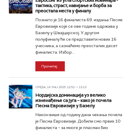
Евросонг из угла спортских новинара -
тактика, страст, навијање и борба за
преостала места у финалу
Познато је 16 финалиста 69. издања Песме
Евровизије које се ове године одржава у
Базелу у Швајцарској. У другом
полуфиналу ће се представити нових 16
учесника, а сазнаћемо преосталих десет
финалиста. Избор...
Прочитај
СРЕДА, 14. МАЈ 2025, 12:52 -> 13:13
Нордијска доминација уз велико
изненађење са југа – како је почела
Песма Евровизије у Базелу
Након више од годину дана чекања почела
је Песма Евровизије. Добили смо првих 10
финалиста – за многе је пласман био