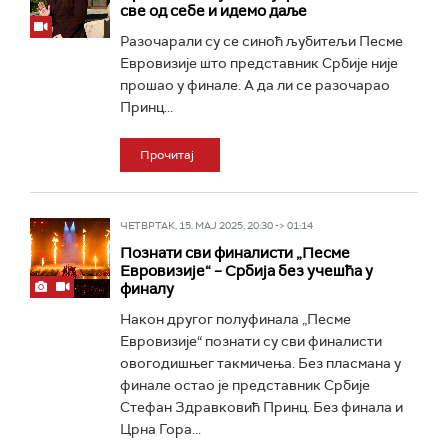
све од себе и идемо даље
Разочарали су се синоћ љубитељи Песме
Евровизије што представник Србије није
прошао у финале. А да ли се разочарао
Принц...
Прочитај
ЧЕТВРТАК, 15. МАЈ 2025, 20:30 -> 01:14
Познати сви финалисти „Песме
Евровизије“ – Србија без учешћа у
финалу
Након другог полуфинала „Песме
Евровизије“ познати су сви финалисти
овогодишњег такмичења. Без пласмана у
финале остао је представник Србије
Стефан Здравковић Принц. Без финала и
Црна Гора...