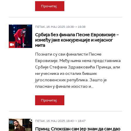
Прочитај
ПЕТАК, 16. МАЈ 2025, 19:38 -> 19:38
Србија без финала Песме Евровизије –
између јаке конкуренције и нејасног
мита
Познати су сви финалисти Песме
Евровизије. Међу њима нема представника
Србије Стефана Здравковића Принца, али
ни учесника из осталих бивших
југословенских република. Зашто је
пласман у финале изостао и...
Прочитај
ПЕТАК, 16. МАЈ 2025, 18:40 -> 18:47
Принц: Спокојан сам јер знам да сам дао