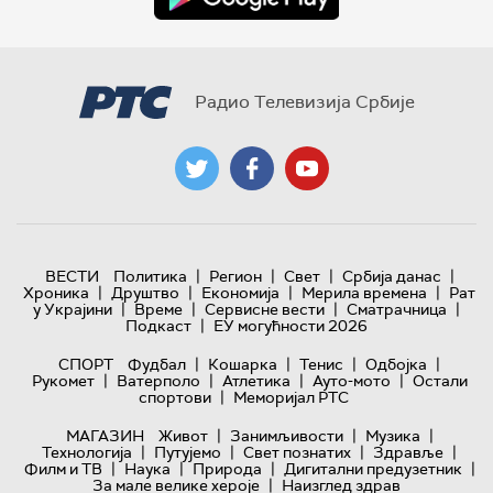
Радио Телевизија Србије
|
|
|
|
ВЕСТИ
Политика
Регион
Свет
Србија данас
|
|
|
|
Хроника
Друштво
Економија
Мерила времена
Рат
|
|
|
|
у Украјини
Време
Сервисне вести
Сматрачница
|
Подкаст
ЕУ могућности 2026
|
|
|
|
СПОРТ
Фудбал
Кошарка
Тенис
Одбојка
|
|
|
|
Рукомет
Ватерполо
Атлетика
Ауто-мото
Остали
|
спортови
Меморијал РТС
|
|
|
МАГАЗИН
Живот
Занимљивости
Музика
|
|
|
|
Технологијa
Путујемо
Свет познатих
Здравље
|
|
|
|
Филм и ТВ
Наука
Природа
Дигитални предузетник
|
За мале велике хероје
Наизглед здрав