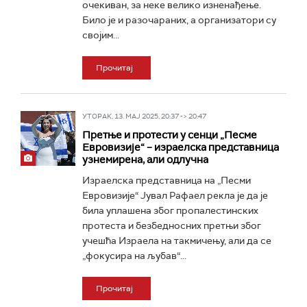
очекиван, за неке велико изненађење.
Било је и разочараних, а организатори су
својим...
Прочитај
УТОРАК, 13. МАЈ 2025, 20:37 -> 20:47
Претње и протести у сенци „Песме
Евровизије“ – израелска представница
узнемирена, али одлучна
Израелска представница на „Песми
Евровизије“ Јувал Рафаел рекла је да је
била уплашена због пропалестинских
протеста и безбедносних претњи због
учешћа Израела на такмичењу, али да се
„фокусира на љубав“...
Прочитај