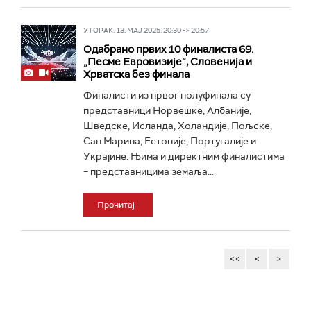
УТОРАК, 13. МАЈ 2025, 20:30 -> 20:57
Одабрано првих 10 финалиста 69.
„Песме Евровизије“, Словенија и
Хрватска без финала
Финалисти из првог полуфинала су
представници Норвешке, Албаније,
Шведске, Исланда, Холандије, Пољске,
Сан Марина, Естоније, Португалије и
Украјине. Њима и директним финалистима
– представницима земаља...
Прочитај
<<
<
>