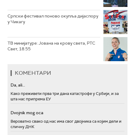
Српски фестивал поново окупља дијаспору
у Чикагу
ТВ минијатуре: Јована на крову света, РТС
Свет, 18.55
КОМЕНТАРИ
Da, ali...
Како преживети прва три дана катастрофе у Србији, и за
шта нас припрема ЕУ
Dvojnik mog oca
Вероватно свако од нас има свог двојника са којим дели и
сличну ДНК