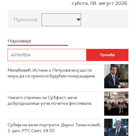
субота, 08. август 2026.
Прогноза
Најновије
Милићевић: Истина о Петровачкој цести
мора да се преноси будућим генерацијама
Чикаго спреман за Србфест, вече
добродошлице уочи почетка фестивала
Србија на вези-портрети: Дарко Танасковић,
1. део, РТС Свет, 18.55