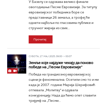
У Базелу се одржава велико финале
овогодишње Песме Евровизије. За титулу
евровизијског победника боре се
представници 26 земаља, а трофеј ће
однети најбољи по гласовима публике и
стручног жирија из свих...
Прочитај
СУБОТА, 17. МАЈ 2025, 09:00 -> 00:07
Земље које најдуже чекају да поново
победе на „Песми Евровизије“
Победа на грандиозној евровизијској
сцени је феноменална. Осетили смо то и ми
када је 2007. године Марија Шерифовић
отпевала „Молитву“ и одувала
конкуренцију. Нада да ћемо опет славити
тријумф на „Песми...