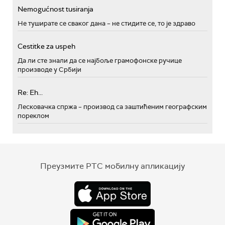
Nemogućnost tusiranja
Не туширате се сваког дана – не стидите се, то је здраво
Cestitke za uspeh
Да ли сте знали да се најбоље грамофонске ручице
производе у Србији
Re: Eh...
Лесковачка спржа – производ са заштићеним географским
пореклом
Преузмите РТС мобилну апликацију