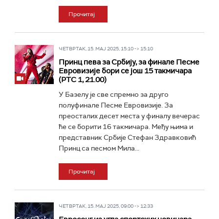
Прочитај
ЧЕТВРТАК, 15. МАЈ 2025, 15:10 -> 15:10
Принц пева за Србију, за финале Песме
Евровизије бори се још 15 такмичара
(РТС 1, 21.00)
У Базелу је све спремно за друго
полуфинале Песме Евровизије. За
преосталих десет места у финалу вечерас
ће се борити 16 такмичара. Међу њима и
представник Србије Стефан Здравковић
Принц са песмом Мила...
Прочитај
ЧЕТВРТАК, 15. МАЈ 2025, 09:00 -> 12:33