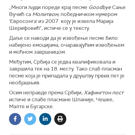
„Многи људи пореде крај песме
Goodbye
Сање
Вучић са
Молитвом
, победничком нумером
'Евросонга' из 2007. коју је извела Марија
Шерифовић“, истиче се у тексту.
Даље се наводи да је извођење песме било
набијено емоцијама, очаравајућим извођењем
и моћном завршницом.
Међутим, Србија се једва квалификовала и
завршила тек на 18. месту. Тако слаб пласман
песме која је припадала у друштву првих пет је
необјашњив.
Осим неправде према Србији,
Хафингтон пост
истиче и слабе пласмане Шпаније, Чешке,
Малте и Бугарске.