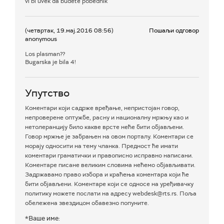
vi bi uvek da budete pobednik
(четвртак, 19.мај.2016 08:56)
Пошаљи одговор
anonymous
Los plasman??
Bugarska je bila 4!
Упутство
Коментари који садрже вређање, непристојан говор,
непроверене оптужбе, расну и националну мржњу као и
нетолеранцију било какве врсте неће бити објављени.
Говор мржње је забрањен на овом порталу. Коментари се
морају односити на тему чланка. Предност ће имати
коментари граматички и правописно исправно написани.
Коментаре писане великим словима нећемо објављивати.
Задржавамо право избора и краћења коментара који ће
бити објављени. Коментаре који се односе на уређивачку
политику можете послати на адресу webdesk@rts.rs. Поља
обележена звездицом обавезно попуните.
*Ваше име: