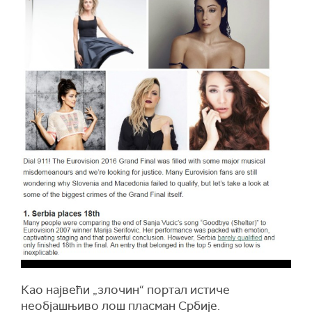
Као највећи „злочин“ портал истиче
необјашњиво лош пласман Србије.