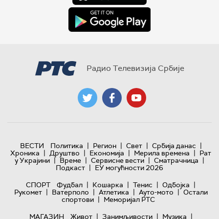
Радио Телевизија Србије
|
|
|
|
ВЕСТИ
Политика
Регион
Свет
Србија данас
|
|
|
|
Хроника
Друштво
Економија
Мерила времена
Рат
|
|
|
|
у Украјини
Време
Сервисне вести
Сматрачница
|
Подкаст
ЕУ могућности 2026
|
|
|
|
СПОРТ
Фудбал
Кошарка
Тенис
Одбојка
|
|
|
|
Рукомет
Ватерполо
Атлетика
Ауто-мото
Остали
|
спортови
Меморијал РТС
|
|
|
МАГАЗИН
Живот
Занимљивости
Музика