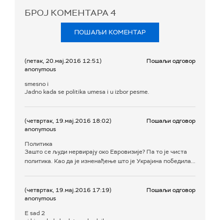
БРОЈ КОМЕНТАРА
4
ПОШАЉИ КОМЕНТАР
(петак, 20.мај.2016 12:51)
Пошаљи одговор
anonymous
smesno i
Jadno kada se politika umesa i u izbor pesme.
(четвртак, 19.мај.2016 18:02)
Пошаљи одговор
anonymous
Политика
Зашто се људи нервирају око Евровизије? Па то је чиста
политика. Као да је изненађење што је Украјина победила...
(четвртак, 19.мај.2016 17:19)
Пошаљи одговор
anonymous
E sad 2