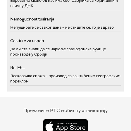
Вероватно свако од нас има свог двојника са којим дели и
сличну ДНК
Nemogućnost tusiranja
Не туширате се сваког дана – не стидите се, то је здраво
Cestitke za uspeh
Да ли сте знали да се најбоље грамофонске ручице
производе у Србији
Re: Eh...
Лесковачка спржа – производ са заштићеним географским
пореклом
Преузмите РТС мобилну апликацију