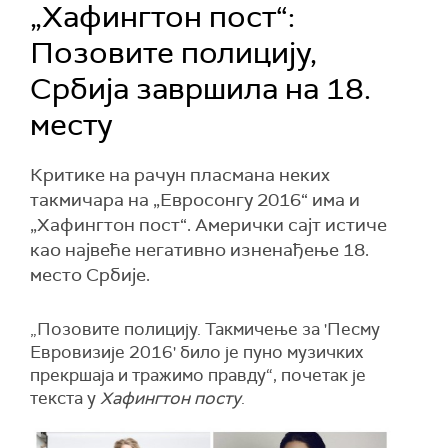
„Хафингтон пост“:
Позовите полицију,
Србија завршила на 18.
месту
Критике на рачун пласмана неких
такмичара на „Евросонгу 2016“ има и
„Хафингтон пост“. Амерички сајт истиче
као највеће негативно изненађење 18.
место Србије.
„Позовите полицију. Такмичење за 'Песму
Евровизије 2016' било је пуно музичких
прекршаја и тражимо правду“, почетак је
текста у
Хафингтон посту
.