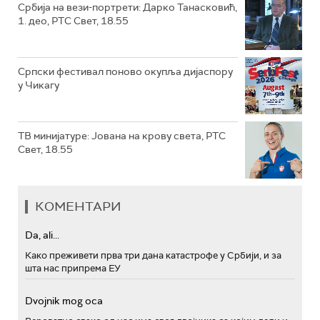
Србија на вези-портрети: Дарко Танасковић,
1. део, РТС Свет, 18.55
Српски фестивал поново окупља дијаспору
у Чикагу
ТВ минијатуре: Јована на крову света, РТС
Свет, 18.55
КОМЕНТАРИ
Da, ali...
Како преживети прва три дана катастрофе у Србији, и за
шта нас припрема ЕУ
Dvojnik mog oca