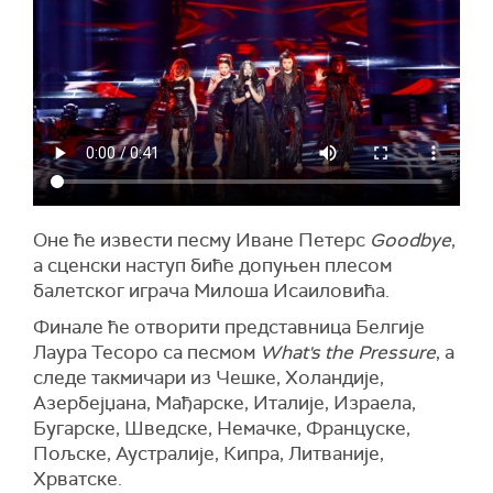
Оне ће извести песму Иване Петерс
Goodbye
,
а сценски наступ биће допуњен плесом
балетског играча Милоша Исаиловића.
Финале ће отворити представница Белгије
Лаура Тесоро са песмом
What's the Pressure
, а
следе такмичари из Чешке, Холандије,
Азербејџана, Мађарске, Италије, Израела,
Бугарске, Шведске, Немачке, Француске,
Пољске, Аустралије, Кипра, Литваније,
Хрватске.