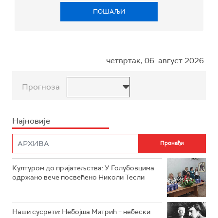
ПОШАЉИ
четвртак, 06. август 2026.
Прогноза
Најновије
Културом до пријатељства: У Голубовцима
одржано вече посвећено Николи Тесли
Наши сусрети: Небојша Митрић – небески