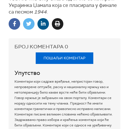
Украјинка Џамала која се пласирала у финале
са песмом
1944
.
БРОЈ КОМЕНТАРА
0
ПОШАЉИ КОМЕНТАР
Упутство
Коментари који садрже вређање, непристојан говор,
непроверене оптужбе, расну и националну мржњу као и
нетолеранцију било какве врсте неће бити објављени.
Говор мржње је забрањен на овом порталу. Коментари се
морају односити на тему чланка. Предност ће имати
коментари граматички и правописно исправно написани.
Коментаре писане великим словима нећемо објављивати.
Задржавамо право избора и краћења коментара који ће
бити објављени. Коментаре који се односе на уређивачку