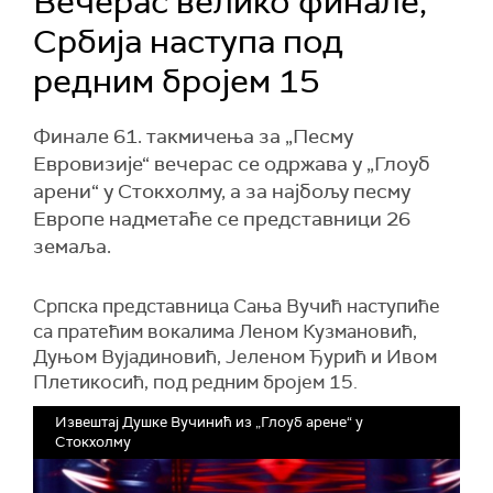
Вечерас велико финале,
Србија наступа под
редним бројем 15
Финале 61. такмичења за „Песму
Евровизије“ вечерас се одржава у „Глоуб
арени“ у Стокхолму, а за најбољу песму
Европе надметаће се представници 26
земаља.
Српска представница Сања Вучић наступиће
са пратећим вокалима Леном Кузмановић,
Дуњом Вујадиновић, Јеленом Ђурић и Ивом
Плетикосић, под редним бројем 15.
Извештај Душке Вучинић из „Глоуб арене“ у
Стокхолму