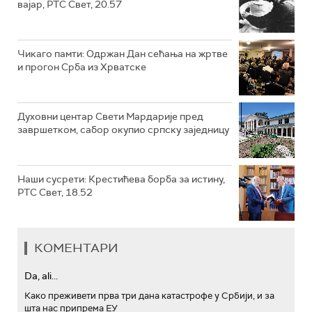
вајар, РТС Свет, 20.57
Чикаго памти: Одржан Дан сећања на жртве
и прогон Срба из Хрватске
Духовни центар Свети Мардарије пред
завршетком, сабор окупио српску заједницу
Наши сусрети: Крестићева борба за истину,
РТС Свет, 18.52
КОМЕНТАРИ
Da, ali...
Како преживети прва три дана катастрофе у Србији, и за
шта нас припрема ЕУ