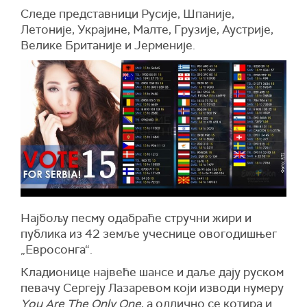
Следе представници Русије, Шпаније,
Летоније, Украјине, Малте, Грузије, Аустрије,
Велике Британије и Јерменије.
Најбољу песму одабраће стручни жири и
публика из 42 земље учеснице овогодишњег
„Евросонга“.
Кладионице највеће шансе и даље дају руском
певачу Сергеју Лазаревом који изводи нумеру
You Are The Only One
, а одлично се котира и