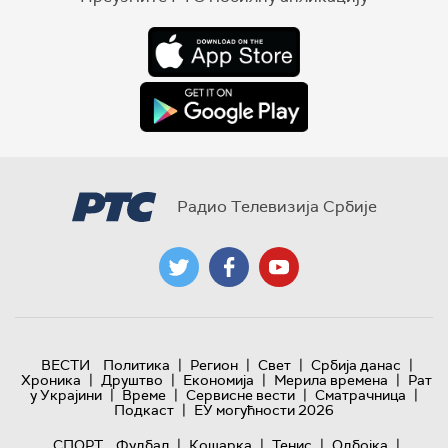
Радио Телевизија Србије
|
|
|
|
ВЕСТИ
Политика
Регион
Свет
Србија данас
|
|
|
|
Хроника
Друштво
Економија
Мерила времена
Рат
|
|
|
|
у Украјини
Време
Сервисне вести
Сматрачница
|
Подкаст
ЕУ могућности 2026
|
|
|
|
СПОРТ
Фудбал
Кошарка
Тенис
Одбојка