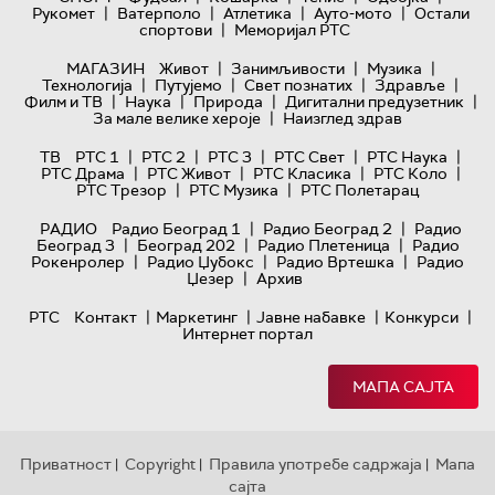
|
|
|
|
Рукомет
Ватерполо
Атлетика
Ауто-мото
Остали
|
спортови
Меморијал РТС
|
|
|
МАГАЗИН
Живот
Занимљивости
Музика
|
|
|
|
Технологијa
Путујемо
Свет познатих
Здравље
|
|
|
|
Филм и ТВ
Наука
Природа
Дигитални предузетник
|
За мале велике хероје
Наизглед здрав
|
|
|
|
|
ТВ
РТС 1
РТС 2
РТС 3
РТС Свет
РТС Наука
|
|
|
|
РТС Драма
РТС Живот
РТС Класика
РТС Коло
|
|
РТС Трезор
РТС Музика
РТС Полетарац
|
|
РАДИО
Радио Београд 1
Радио Београд 2
Радио
|
|
|
Београд 3
Београд 202
Радио Плетеница
Радио
|
|
|
Рокенролер
Радио Џубокс
Радио Вртешка
Радио
|
Џезер
Архив
|
|
|
|
РТС
Контакт
Маркетинг
Јавне набавке
Конкурси
Интернет портал
МАПА САЈТА
Приватност
Copyright
Правила употребе садржаја
Мапа
|
|
|
сајта