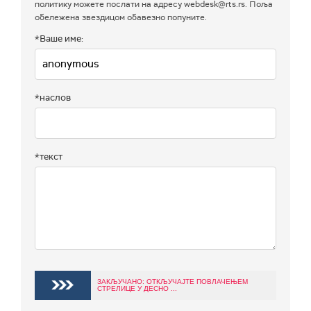
политику можете послати на адресу webdesk@rts.rs. Поља
обележена звездицом обавезно попуните.
*Ваше име:
*наслов
*текст
ЗАКЉУЧАНО: ОТКЉУЧАЈТЕ ПОВЛАЧЕЊЕМ
СТРЕЛИЦЕ У ДЕСНО ...