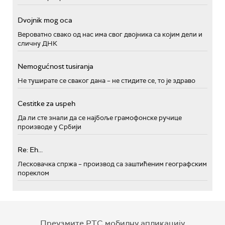
Dvojnik mog oca
Вероватно свако од нас има свог двојника са којим дели и
сличну ДНК
Nemogućnost tusiranja
Не туширате се сваког дана – не стидите се, то је здраво
Cestitke za uspeh
Да ли сте знали да се најбоље грамофонске ручице
производе у Србији
Re: Eh...
Лесковачка спржа – производ са заштићеним географским
пореклом
Преузмите РТС мобилну апликацију