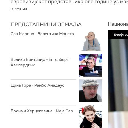
евровизијског представника ове године уз м
земљи.
ПРЕДСТАВНИЦИ ЗЕМАЉА
Национал
Сан Марино - Валентина Монета
Елефтери
Велика Британија - Енгелберт
Хампердинк
Црна Гора - Рамбо Амадеус
Босна и Херцеговина - Маја Сар