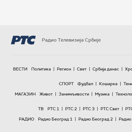
Радио Телевизија Србије
|
|
|
|
ВЕСТИ
Политика
Регион
Свет
Србија данас
Хр
|
|
СПОРТ
Фудбал
Кошарка
Тен
|
|
|
МАГАЗИН
Живот
Занимљивости
Музика
Техноло
|
|
|
|
ТВ
РТС 1
РТС 2
РТС 3
РТС Свет
РТ
|
|
РАДИО
Радио Београд 1
Радио Београд 2
Радио