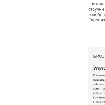
спотове.
стручни
извођењ
Евровиз
БРОЈ
Упут
Коментар
национал
забрањен
комента
нећемо о
Коментар
Поља об