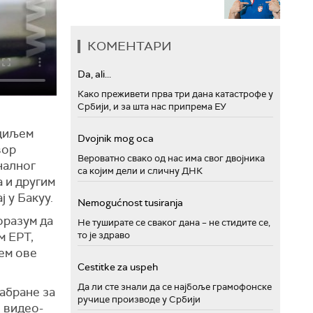
КОМЕНТАРИ
Da, ali...
Како преживети прва три дана катастрофе у
Србији, и за шта нас припрема ЕУ
 циљем
Dvojnik mog oca
вор
Вероватно свако од нас има свог двојника
налног
са којим дели и сличну ДНК
 и другим
ј у Бакуу.
Nemogućnost tusiranja
оразум да
Не туширате се сваког дана – не стидите се,
то је здраво
м ЕРТ,
љем ове
Cestitke za uspeh
Да ли сте знали да се најбоље грамофонске
забране за
ручице производе у Србији
 видео-