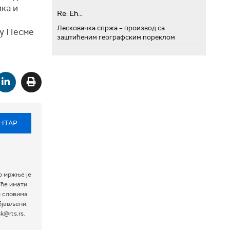
ика и
Re: Eh...
Лесковачка спржа – производ са
лу Песме
заштићеним географским пореклом
НТАР
р мржње је
 ће имати
м словима
бјављени.
@rts.rs.