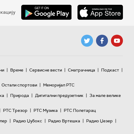
кацију
|
|
|
|
|
ни
Време
Сервисне вести
Сматрачница
Подкаст
|
Остали спортови
Меморијал РТС
|
|
|
ка
Природа
Дигитални предузетник
За мале велике
|
|
|
РТС Трезор
РТС Музика
РТС Полетарац
|
|
|
|
лер
Радио Џубокс
Радио Вртешка
Радио Џезер