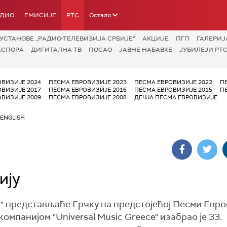
АДИО
ЕМИСИЈЕ
РТС
Остало
УСТАНОВЕ „РАДИО-ТЕЛЕВИЗИЈА СРБИЈЕ“
АКЦИЈЕ
ПГП
ГАЛЕРИЈ
АСПОРА
ДИГИТАЛНА ТВ
ПОСАО
ЈАВНЕ НАБАВКЕ
ЈУБИЛЕЈИ РТС
ОВИЗИЈЕ 2024
ПЕСМА ЕВРОВИЗИЈЕ 2023
ПЕСМА ЕВРОВИЗИЈЕ 2022
П
ОВИЗИЈЕ 2017
ПЕСМА ЕВРОВИЗИЈЕ 2016
ПЕСМА ЕВРОВИЗИЈЕ 2015
П
ОВИЗИЈЕ 2009
ПЕСМА ЕВРОВИЗИЈЕ 2008
ДЕЧЈА ПЕСМА ЕВРОВИЗИЈЕ
ENGLISH
ију
c" представљаће Грчку на предстојећој Песми Евро
компанијом "Universal Music Greece" изабрао је 33.