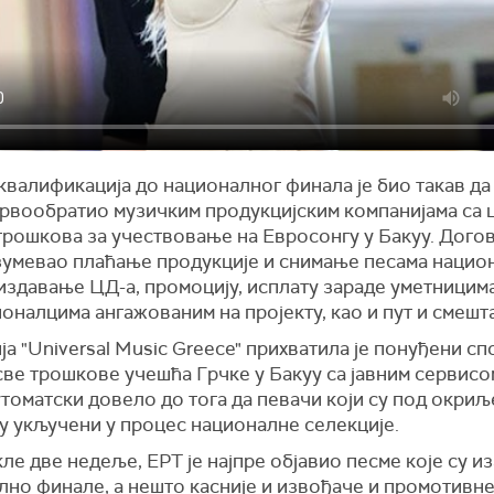
квалификација до националног финала је био такав да
првообратио музичким продукцијским компанијама са
трошкова за учествовање на Евросонгу у Бакуу. Дого
зумевао плаћање продукције и снимање песама нацио
издавање ЦД-а, промоцију, исплату зараде уметницима
налцима ангажованим на пројекту, као и пут и смешта
а "Universal Music Greece" прихватила је понуђени сп
ве трошкове учешћа Грчке у Бакуу са јавним сервисо
утоматски довело до тога да певачи који су под окри
у укључени у процес националне селекције.
ле две недеље, ЕРТ је најпре објавио песме које су и
лно финале, а нешто касније и извођаче и промотивне