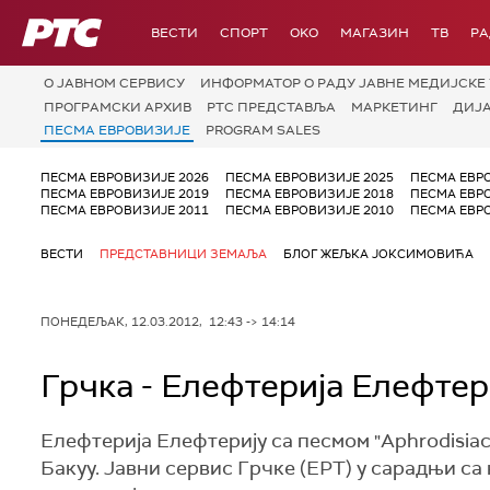
РТС
ВЕСТИ
СПОРТ
OKO
МАГАЗИН
ТВ
Р
О JАВНОМ СЕРВИСУ
ИНФОРМАТОР О РАДУ ЈАВНЕ МЕДИЈСКЕ 
ПРОГРАМСКИ АРХИВ
РТС ПРЕДСТАВЉА
МАРКЕТИНГ
ДИЈ
ПЕСМА ЕВРОВИЗИЈЕ
PROGRAM SALES
ПЕСМА ЕВРОВИЗИЈЕ 2026
ПЕСМА ЕВРОВИЗИЈЕ 2025
ПЕСМА ЕВР
ПЕСМА ЕВРОВИЗИЈЕ 2019
ПЕСМА ЕВРОВИЗИЈЕ 2018
ПЕСМА ЕВР
ПЕСМА ЕВРОВИЗИЈЕ 2011
ПЕСМА ЕВРОВИЗИЈЕ 2010
ПЕСМА ЕВР
ВЕСТИ
ПРЕДСТАВНИЦИ ЗЕМАЉА
БЛОГ ЖЕЉКА ЈОКСИМОВИЋА
ПОНЕДЕЉАК, 12.03.2012, 12:43 -> 14:14
Грчка - Елефтерија Елефтер
Елефтерија Елефтерију са песмом "Aphrodisia
Бакуу. Јавни сервис Грчке (ЕРТ) у сарадњи са 