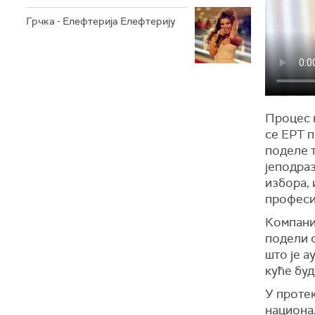
Грчка - Елефтерија Елефтерију
Процес 
се ЕРТ 
поделе 
јеподра
избора, 
професио
Компаниј
подели с
што је а
куће буд
У протек
национа