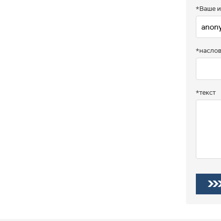
*Ваше и
*насло
*текст