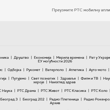
Преузмите РТС мобилну апли
|
|
|
|
оника
Друштво
Економија
Мерила времена
Рат у Украји
ЕУ могућности 2026
|
|
|
|
|
|
ис
Одбојка
Рукомет
Ватерполо
Атлетика
Ауто-мото
|
|
|
|
|
гијa
Путујемо
Свет познатих
Здравље
Филм и ТВ
Нау
|
хероје
Наизглед здрав
|
|
|
|
С Наука
РТС Драма
РТС Живот
РТС Класика
РТС Коло
|
|
|
 Београд 3
Београд 202
Радио Плетеница
Радио Рокенро
Архив