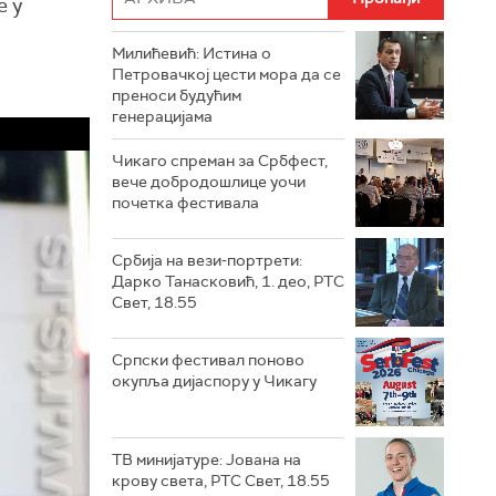
е у
Милићевић: Истина о
Петровачкој цести мора да се
преноси будућим
генерацијама
Чикаго спреман за Србфест,
вече добродошлице уочи
почетка фестивала
Србија на вези-портрети:
Дарко Танасковић, 1. део, РТС
Свет, 18.55
Српски фестивал поново
окупља дијаспору у Чикагу
ТВ минијатуре: Јована на
крову света, РТС Свет, 18.55