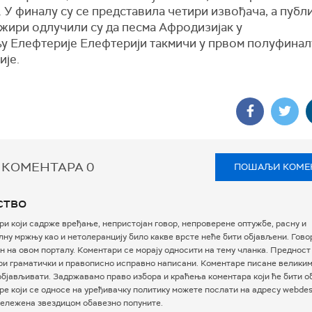
 У финалу су се представила четири извођача, а публ
 жири одлучили су да песма Афродизијак у
у Елефтерије Елефтерији такмичи у првом полуфина
ије.
 КОМЕНТАРА
0
ПОШАЉИ КОМЕ
ство
и који садрже вређање, непристојан говор, непроверене оптужбе, расну и
ну мржњу као и нетолеранцију било какве врсте неће бити објављени. Гово
 на овом порталу. Коментари се морају односити на тему чланка. Предност
ри граматички и правописно исправно написани. Коментаре писане велики
бјављивати. Задржавамо право избора и краћења коментара који ће бити о
е који се односе на уређивачку политику можете послати на адресу webdesk
ележена звездицом обавезно попуните.