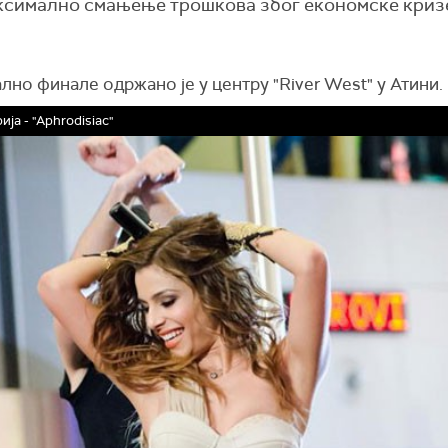
аксимално смањење трошкова због економске криз
но финале одржано је у центру "River West" у Атини.
ја - "Aphrodisiac"