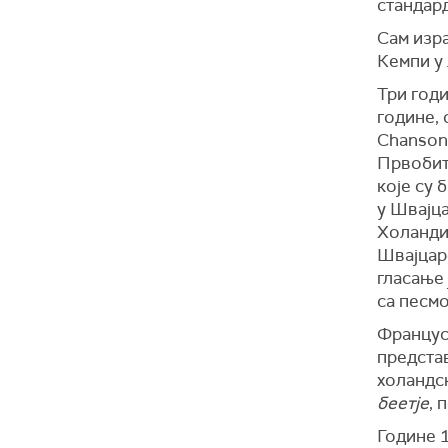
стандард
Сам изра
Кемпи у
Три год
године, 
Chanson
Првобит
које су 
у Швајца
Холандиј
Швајцарс
гласање 
са песм
Француск
предста
холандс
беетје
, 
Године 1