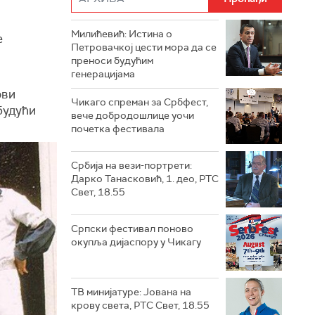
Милићевић: Истина о
е
Петровачкој цести мора да се
преноси будућим
генерацијама
рви
Чикаго спреман за Србфест,
будући
вече добродошлице уочи
почетка фестивала
Србија на вези-портрети:
Дарко Танасковић, 1. део, РТС
Свет, 18.55
Српски фестивал поново
окупља дијаспору у Чикагу
ТВ минијатуре: Јована на
крову света, РТС Свет, 18.55