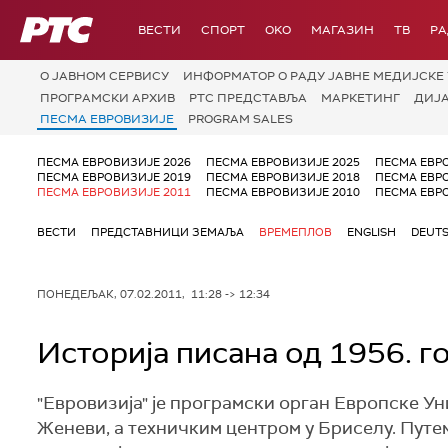
РТС
ВЕСТИ
СПОРТ
OKO
МАГАЗИН
ТВ
Р
О JАВНОМ СЕРВИСУ
ИНФОРМАТОР О РАДУ ЈАВНЕ МЕДИЈСКЕ 
ПРОГРАМСКИ АРХИВ
РТС ПРЕДСТАВЉА
МАРКЕТИНГ
ДИЈ
ПЕСМА ЕВРОВИЗИЈЕ
PROGRAM SALES
ПЕСМА ЕВРОВИЗИЈЕ 2026
ПЕСМА ЕВРОВИЗИЈЕ 2025
ПЕСМА ЕВР
ПЕСМА ЕВРОВИЗИЈЕ 2019
ПЕСМА ЕВРОВИЗИЈЕ 2018
ПЕСМА ЕВР
ПЕСМА ЕВРОВИЗИЈЕ 2011
ПЕСМА ЕВРОВИЗИЈЕ 2010
ПЕСМА ЕВР
ВЕСТИ
ПРЕДСТАВНИЦИ ЗЕМАЉА
ВРЕМЕПЛОВ
ENGLISH
DEUT
ПОНЕДЕЉАК, 07.02.2011, 11:28 -> 12:34
Историја писана од 1956. г
"Евровизија" је програмски орган Европске Ун
Женеви, а техничким центром у Бриселу. Пут