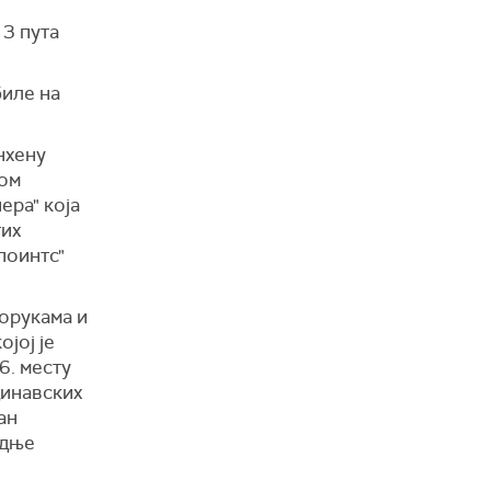
 3 пута
биле на
нхену
ком
ера" која
тих
поинтс"
порукама и
јој је
6. месту
динавских
ан
едње