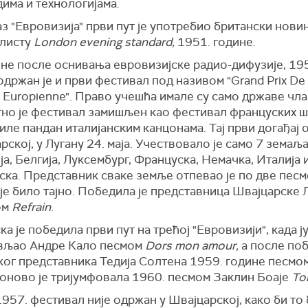
има и технологијама.
з "Евровизија" први пут је употребио британски нов
 листу
London evening standard,
1951. године.
ине после оснивања евровизијске радио-дифузије, 19
одржан је и први фестивал под називом "Grand Prix De
 Europienne". Право учешћа имале су само државе чла
но је фестивал замишљен као фестивал француских 
биле пандан италијанским канцонама. Тај први догађај 
рској, у Лугану 24. маја. Учествовало је само 7 земаља
а, Белгија, Луксембург, Француска, Немачка, Италија
ка. Представник сваке земље отпевао је по две песме
је било тајно. Победила је представница Швајцарске 
ом
Refrain
.
а је победила први пут на трећој "Евровизији", када ју
вљао Андре Кало песмом
Dors mon amour,
а после по
ког представника Тедија Солтена 1959. године песмо
поново је тријумфовала 1960. песмом Заклин Боаје
То
957. фестивал није одржан у Швајцарској, како би то