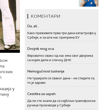
КОМЕНТАРИ
Da, ali...
Како преживети прва три дана катастрофе у
Србији, и за шта нас припрема ЕУ
Dvojnik mog oca
Вероватно свако од нас има свог двојника
ивом
са којим дели и сличну ДНК
ла
Nemogućnost tusiranja
опских
ћ
Не туширате се сваког дана – не стидите се,
то је здраво
ација у
Cestitke za uspeh
штину
Да ли сте знали да се најбоље грамофонске
ручице производе у Србији