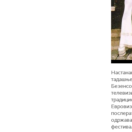
Настанак
тадашње
Безенсон
телевизи
традици
Евровизи
послерат
одржавањ
фестивал