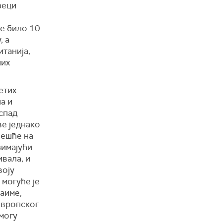
зеци
је било 10
, а
итанија,
них
етих
а и
спад
ве једнако
чешће на
зимајући
вала, и
воју
 могуће је
Наиме,
европског
могу