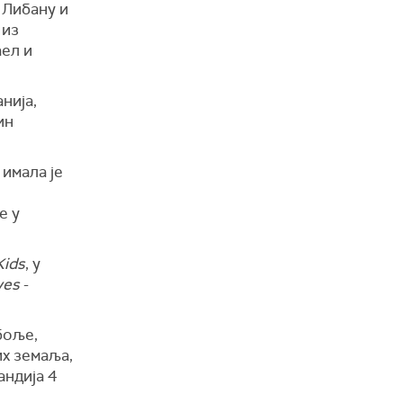
 Либану и
 из
аел и
нија,
ин
 имала је
е у
Kids
, у
yes
-
боље,
их земаља,
андија 4