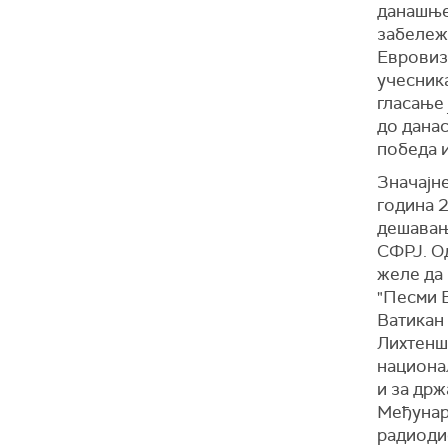
данашње
забележ
Евровизи
учесника
гласање 
до данас
победа и
Значајн
година 2
дешавања
СФРЈ. Од
желе да
"Песми Е
Ватикан 
Лихтеншт
национал
и за држ
Међунар
радиоди