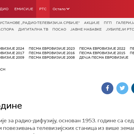
АДИО
ЕМИСИЈЕ
РТС
Остало
УСТАНОВЕ „РАДИО-ТЕЛЕВИЗИЈА СРБИЈЕ“
АКЦИЈЕ
ПГП
ГАЛЕРИЈ
АСПОРА
ДИГИТАЛНА ТВ
ПОСАО
ЈАВНЕ НАБАВКЕ
ЈУБИЛЕЈИ РТС
ОВИЗИЈЕ 2024
ПЕСМА ЕВРОВИЗИЈЕ 2023
ПЕСМА ЕВРОВИЗИЈЕ 2022
П
ОВИЗИЈЕ 2017
ПЕСМА ЕВРОВИЗИЈЕ 2016
ПЕСМА ЕВРОВИЗИЈЕ 2015
П
ОВИЗИЈЕ 2009
ПЕСМА ЕВРОВИЗИЈЕ 2008
ДЕЧЈА ПЕСМА ЕВРОВИЗИЈЕ
SCH
одине
ије за радио-дифузију, основан 1953. године са се
ем повезивања телевизијских станица из више зем