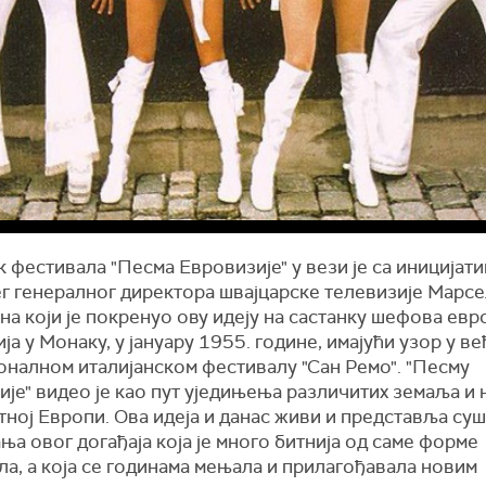
 фестивала "Песма Евровизије" у вези је са иницијат
г генералног директора швајцарске телевизије Марсе
а који је покренуо ову идеју на састанку шефова евр
ја у Монаку, у јануару 1955. године, имајући узор у ве
оналном италијанском фестивалу "Сан Ремо". "Песму
је" видео је као пут уједињења различитих земаља и н
ној Европи. Ова идеја и данас живи и представља су
а овог догађаја која је много битнија од саме форме
а, а која се годинама мењала и прилагођавала новим