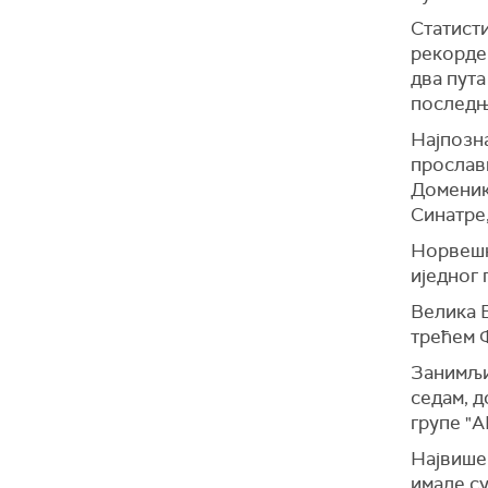
Статисти
рекордер
два пута
последњи
Најпозна
прослав
Доменик
Синатре,
Норвешка
иједног 
Велика Б
трећем Ф
Занимљив
седам, д
групе "A
Највише 
имале су