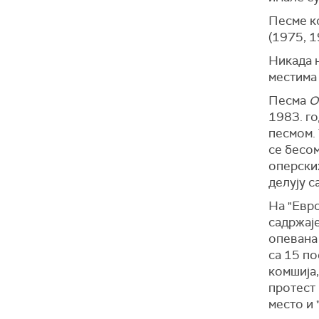
Песме ко
(1975, 1
Никада 
местима б
Песма
О
1983. г
песмом. 
се бесо
оперски
делују с
На "Евро
садржаје
опевана
са 15 по
комшија,
протест
место и "