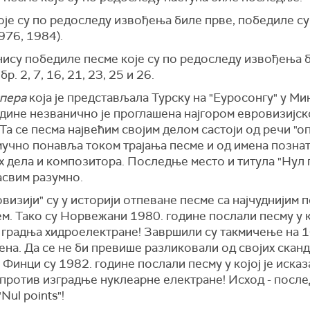
је су по редоследу извођења биле прве, победиле су
976, 1984).
нису победиле песме које су по редоследу извођења 
р. 2, 7, 16, 21, 23, 25 и 26.
пера
која је представљала Турску на "Еуросонгу" у Ми
одине незванично је проглашена најгором евровизијс
Та се песма највећим својим делом састоји од речи "оп
мучно понавља током трајања песме и од имена позна
х дела и композитора. Последње место и титула "Нул 
асвим разумно.
визији" су у историји отпеване песме са најчуднијим 
м. Тако су Норвежани 1980. године послали песму у ко
 градња хидроелектране! Завршили су такмичење на 1
ена. Да се не би превише разликовали од својих скан
 Финци су 1982. године послали песму у којој је исказ
 против изградње нуклеарне електране! Исход - посл
Nul points"!