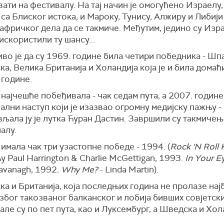
ати на фестивалу. На тај начин је омогућено Израелу,
са Блиског истока, и Мароку, Тунису, Алжиру и Либији
фричког дела да се такмиче. Међутим, једино су Изр
скористили ту шансу...
о је да су 1969. године била четири победника - Шпа
а, Велика Британија и Холандија која је и била домаћ
 године.
 најчешће побеђивала - чак седам пута, а 2007. године
ални наступ који је изазвао огромну медијску пажњу -
љала ју је лутка Ћуран Дастин. Завршили су такмичењ
алу.
 имала чак три узастопне победе - 1994. (
Rock 'N Roll 
 Paul Harrington & Charlie McGettigan, 1993.
In Your E
avanagh, 1992
. Why Me?
- Linda Martin).
а и Британија, која последњих година не пролазе нај
због такозваног балканског и лобија бивших совјетск
ле су по пет пута, као и Луксембург, а Шведска и Хол