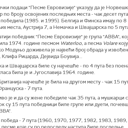
чки подаци "Песме Евровизије" указују да је Норвеш
 по броју освојених последњих места - чак десет пута,
 победила (1985. и 1995). Белгија и Финска имају по 8
х места, Аустрија 7, а Немачка и Швајцарска по 5 пут
тији победник "Песме Евровизије" је група "ABBA", кој
ила 1974. године песмом
Waterloo
, а песма
Volare
коју
о Модуњо доживела је највећи број обрада у извође
 Клифа Рицарда, Дејвида Боувија...
 и Швајцарска биле су најчешће - по 4 пута без поена
гласа била је и Југославија 1964. године.
ританија најчешће је била на другом месту - чак 15 пут
ранцуска - 7 пута.
о је и да су жене победиле чак 35 пута, а мушкарци 
ок су 15 пута победници биле групе или дуети, почев
BBA".
победа - 7 пута (1960, 1970, 1977, 1982, 1983, 1989,
 песме које су по редоследу наступа биле последње.