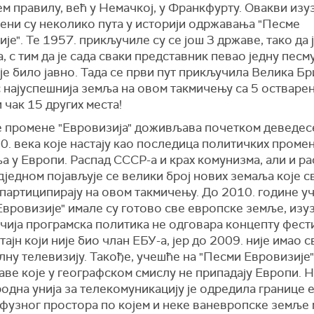
м правилу, већ у Немачкој, у Франкфурту. Овакви изу
ени су неколико пута у историји одржавања "Песме
је". Те 1957. прикључиле су се још 3 државе, тако да 
, с тим да је сада сваки представник певао једну песму
је било јавно. Тада се први пут прикључила Велика Бр
 најуспешнија земља на овом такмичењу са 5 остваре
 чак 15 других места!
е промене "Евровизија" доживљава почетком деведес
0. века које настају као последица политичких промен
 у Европи. Распад СССР-а и крах комунизма, али и ра
једном појављује се велики број нових земаља које с
 партиципирају на овом такмичењу. До 2010. године у
вровизије" имале су готово све европске земље, изу
чија програмска политика не одговара концепту фести
ајн који није био члан ЕБУ-а, јер до 2009. није имао с
ну телевизију. Такође, учешће на "Песми Евровизије"
аве које у географском смислу не припадају Европи. 
одна унија за телекомуникацију је одредила границе 
фузног простора по којем и неке ваневропске земље 