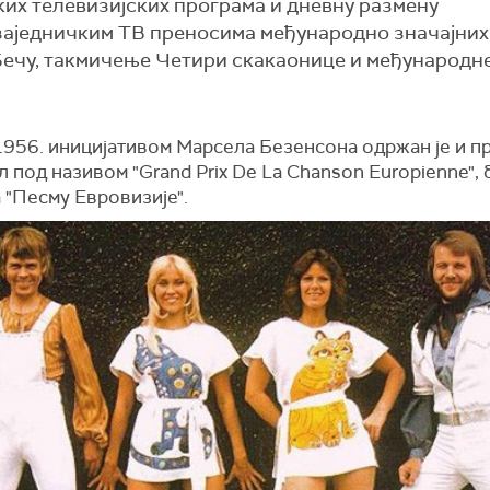
их телевизијских програма и дневну размену
а заједничким ТВ преносима међународно значајних
 Бечу, такмичење Четири скакаонице и међународн
1956. иницијативом Марсела Безенсона одржан је и п
 под називом "Grand Prix De La Chanson Europienne", 
 "Песму Евровизије".