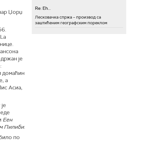
Re: Eh...
инар Џорџ
Лесковачка спржа – производ са
заштићеним географским пореклом
56.
 La
нице.
шансона
одржан је
:
 и домаћин
, а
Лис Асиа,
 је
беде
м
Еен
м Пилиби
.
 било по