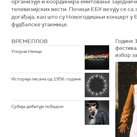
организује и координира емитовање заједничк
телевизијских вести. Почеци ЕБУ везују се с
догађаја, као што су Новогодишњи концерт у
фудбалске утакмице.
ВРЕМЕПЛОВ
Године 
фестивал
Упорни Немци
избор за
Историја писана од 1956. године
Србија дебитује победом