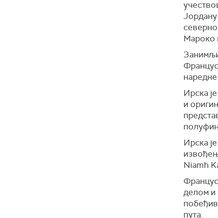
учествов
Јордану 
северноа
Мароко и
Занимљив
Француск
наредне
Ирска је
и оригин
представ
полуфин
Ирска је
извођењу
Niamh K
Француск
делом и 
побеђива
пута.