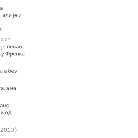
ка
 али је и
а.
а се
 је певао
њу Френка
, а без
а, а на
само
ши од
 2010 )