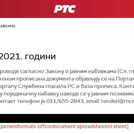
РТС
БАВКАМА
 2021. години
роводе сагласно Закону о јавним набавкама (Сл. гл
коном прописана документа објављују се на Портал
орталу Службена гласила РС и база прописа. Конта
 појединачну набавку наводе се у јавним позивима
нтакт телефон је 011/655-2843, email: tenderi@rts.
.openxmlformats-officedocument.spreadsheetml.sheet]