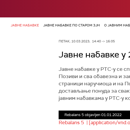
ЈАВНЕ НАБАВКЕ
ЈАВНЕ НАБАВКЕ ПО СТАРОМ ЗЈН
О ЈАВНИМ НА
ПЕТАК, 10.03.2023, 14:40 -> 16:05
Јавне набавке у
Jавне набавке у РТС-у се сп
Позиви и сва обавезна и за
страници наручиоца и на П
достављање понуда за сваку
јавним набавкама у РТС-у ко
Rebalans 5 objavljen 01.01.2022
Rebalans 5 | [application/vnd