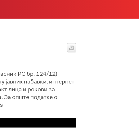
асник РС бр. 124/12).
у јавних набавки, интернет
кт лица и рокови за
. За опште податке о
rs