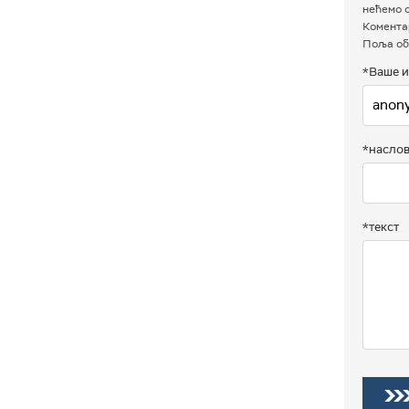
нећемо о
Коментар
Поља об
*Ваше и
*насло
*текст