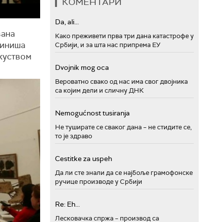
КОМЕНТАРИ
Da, ali...
вана
Како преживети прва три дана катастрофе у
Синиша
Србији, и за шта нас припрема ЕУ
скуством
Dvojnik mog oca
Вероватно свако од нас има свог двојника
са којим дели и сличну ДНК
Nemogućnost tusiranja
Не туширате се сваког дана – не стидите се,
то је здраво
Cestitke za uspeh
Да ли сте знали да се најбоље грамофонске
ручице производе у Србији
Re: Eh...
Лесковачка спржа – производ са