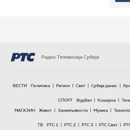
Радио Телевизија Србије
|
|
|
|
ВЕСТИ
Политика
Регион
Свет
Србија данас
Хр
|
|
СПОРТ
Фудбал
Кошарка
Тен
|
|
|
МАГАЗИН
Живот
Занимљивости
Музика
Техноло
|
|
|
|
ТВ
РТС 1
РТС 2
РТС 3
РТС Свет
РТ