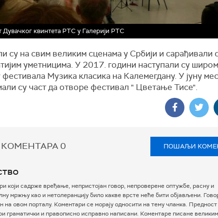
 Дувачког квинтета РТС у Галерији РТС
и су на свим великим сценама у Србији и сарађивали с
тијим уметницима. У 2017. години наступали су широм
 фестивала Музика класика на Калемегдану. У јуну мес
али су част да отворе фестивал " Цветање Тисе".
 КОМЕНТАРА
0
ПОШАЉИ КОМЕ
ство
и који садрже вређање, непристојан говор, непроверене оптужбе, расну и
ну мржњу као и нетолеранцију било какве врсте неће бити објављени. Гово
 на овом порталу. Коментари се морају односити на тему чланка. Предност
ри граматички и правописно исправно написани. Коментаре писане велики