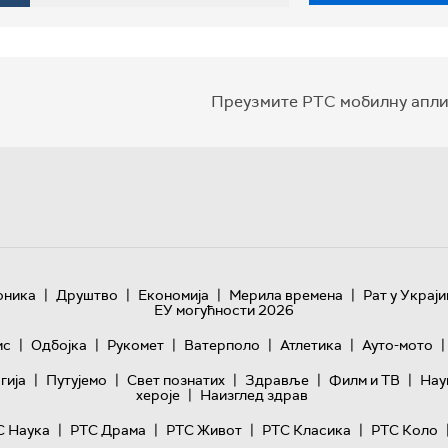
Преузмите РТС мобилну апли
|
|
|
|
оника
Друштво
Економија
Мерила времена
Рат у Украји
ЕУ могућности 2026
|
|
|
|
|
|
ис
Одбојка
Рукомет
Ватерполо
Атлетика
Ауто-мото
|
|
|
|
|
гијa
Путујемо
Свет познатих
Здравље
Филм и ТВ
Нау
|
хероје
Наизглед здрав
|
|
|
|
С Наука
РТС Драма
РТС Живот
РТС Класика
РТС Коло