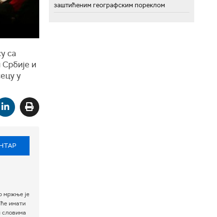
заштићеним географским пореклом
у са
 Србије и
ецу у
НТАР
р мржње је
 ће имати
м словима