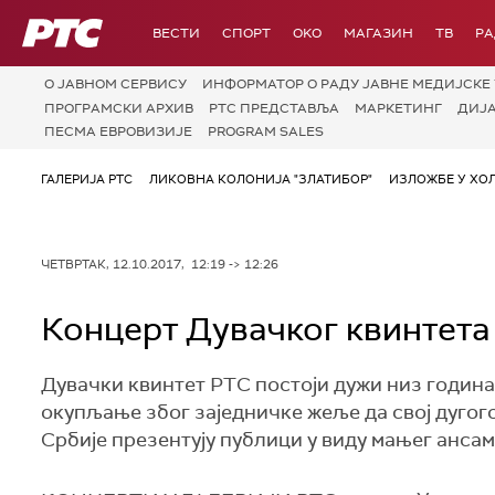
РТС
ВЕСТИ
СПОРТ
OKO
МАГАЗИН
ТВ
Р
О JАВНОМ СЕРВИСУ
ИНФОРМАТОР О РАДУ ЈАВНЕ МЕДИЈСКЕ 
ПРОГРАМСКИ АРХИВ
РТС ПРЕДСТАВЉА
МАРКЕТИНГ
ДИЈ
ПЕСМА ЕВРОВИЗИЈЕ
PROGRAM SALES
ГАЛЕРИЈА РТС
ЛИКОВНА КОЛОНИЈА "ЗЛАТИБОР"
ИЗЛОЖБЕ У ХОЛ
ЧЕТВРТАК, 12.10.2017, 12:19 -> 12:26
Концерт Дувачког квинтета
Дувачки квинтет РТС постоји дужи низ година
окупљање због заједничке жеље да свој дуго
Србије презентују публици у виду мањег ансам