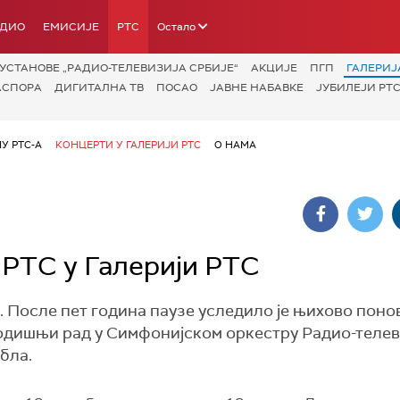
АДИО
ЕМИСИЈЕ
РТС
Остало
УСТАНОВЕ „РАДИО-ТЕЛЕВИЗИЈА СРБИЈЕ“
АКЦИЈЕ
ПГП
ГАЛЕРИЈ
АСПОРА
ДИГИТАЛНА ТВ
ПОСАО
ЈАВНЕ НАБАВКЕ
ЈУБИЛЕЈИ РТС
У РТС-А
КОНЦЕРТИ У ГАЛЕРИЈИ РТС
О НАМА
 РТС у Галерији РТС
. После пет година паузе уследило је њихово поно
годишњи рад у Симфонијском оркестру Радио-телев
бла.