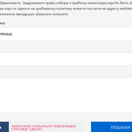
бјављивати. Задржавамо право избора и краћења коментара који ће бити о
е који се односе на уређивачку политику можете послати на адресу webdesk
ележена звездицом обавезно попуните.
ме:
в
ЗАКЉУЧАНО: ОТКЉУЧАЈТЕ ПОВЛАЧЕЊЕМ
ПОШАЉИ
СТРЕЛИЦЕ У ДЕСНО ...