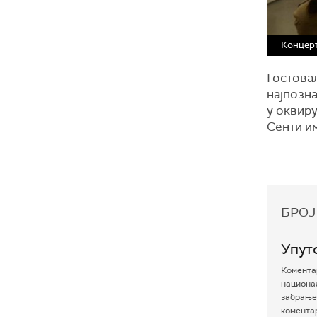
Концерт
Гостовал
најпозна
у оквиру
Сенти им
БРОЈ
Упут
Коментар
национал
забрањен
комента