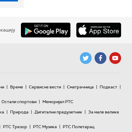
кацију
|
|
|
|
|
ни
Време
Сервисне вести
Сматрачница
Подкаст
|
Остали спортови
Меморијал РТС
|
|
|
ка
Природа
Дигитални предузетник
За мале велике
|
|
|
РТС Трезор
РТС Музика
РТС Полетарац