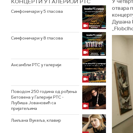
КОНЦЕРТИ У ГАЛЕРИЈИ РТС
У четврт
отвара п
Симфоничари у 5 гласова
концерту
Душана 
„Flobclh
Симфоничари у 8 гласова
Ансамбли РТС у галерији
Поводом 250 година од рођења
Бетовена у Галерији РТС -
Љубиша Јовановић са
пријатељима
Љиљана Вукеља, клавир