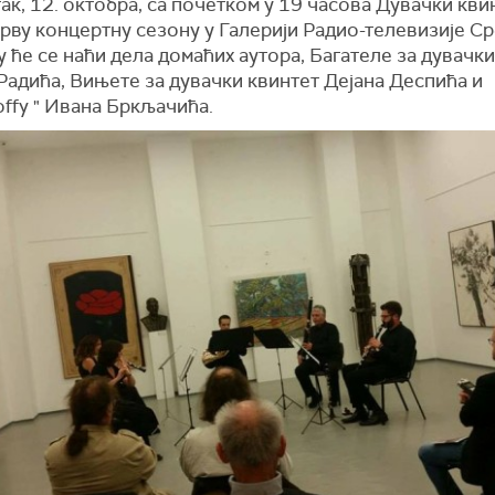
ак, 12. октобра, са почетком у 19 часова Дувачки кви
рву концертну сезону у Галерији Радио-телевизије Ср
 ће се наћи дела домаћих аутора, Багателе за дувачки
Радића, Вињете за дувачки квинтет Дејана Деспића и
offy " Ивана Бркљачића.