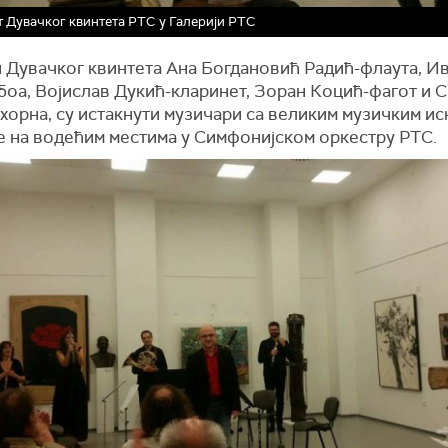
 Дувачког квинтета РТС у Галерији РТС
 Дувачког квинтета Ана Богдановић Радић-флаута, И
боа, Војислав Дукић-кларинет, Зоран Коцић-фагот и 
хорна, су истакнути музичари са великим музичким и
де на водећим местима у Симфонијском оркестру РТС.