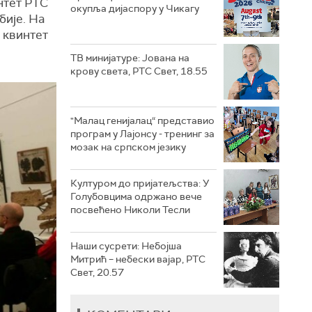
нтет РТС
окупља дијаспору у Чикагу
бије. На
 квинтет
ТВ минијатуре: Јована на
крову света, РТС Свет, 18.55
"Малац генијалац“ представио
програм у Лајонсу - тренинг за
мозак на српском језику
Културом до пријатељства: У
Голубовцима одржано вече
посвећено Николи Тесли
Наши сусрети: Небојша
Митрић – небески вајар, РТС
Свет, 20.57