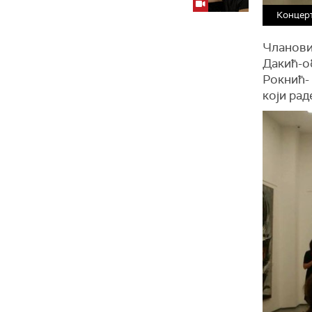
Концерт
Чланови
Дакић-о
Рокнић- 
који ра